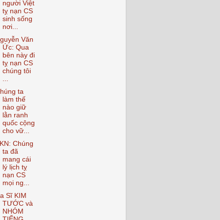
người Việt
tỵ nạn CS
sinh sống
nơi...
guyễn Văn
Ức: Qua
bên này đi
tỵ nạn CS
chúng tôi
...
húng ta
làm thế
nào giữ
lằn ranh
quốc cộng
cho vữ...
KN: Chúng
ta đã
mang cái
lý lịch tỵ
nạn CS
mọi ng...
a Sĩ KIM
TƯỚC và
NHÓM
TIẾNG