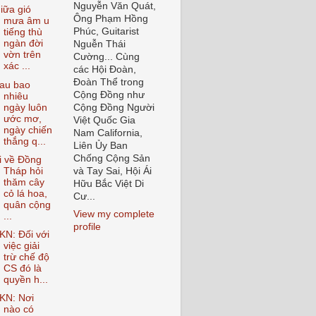
Nguyễn Văn Quát,
iữa gió
Ông Phạm Hồng
mưa âm u
Phúc, Guitarist
tiếng thù
ngàn đời
Nguễn Thái
vờn trên
Cường... Cùng
xác ...
các Hội Đoàn,
Đoàn Thể trong
au bao
Cộng Đồng như
nhiêu
ngày luôn
Cộng Đồng Người
ước mơ,
Việt Quốc Gia
ngày chiến
Nam California,
thắng q...
Liên Ủy Ban
Chống Cộng Sản
i về Đồng
Tháp hỏi
và Tay Sai, Hội Ái
thăm cây
Hữu Bắc Việt Di
cỏ lá hoa,
Cư...
quân cộng
View my complete
...
profile
KN: Đối với
việc giải
trừ chế độ
CS đó là
quyền h...
KN: Nơi
nào có