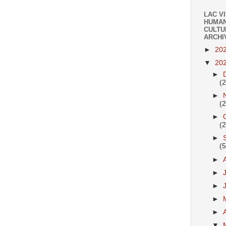
LAC V
HUMAN
CULTU
ARCHI
►
20
▼
20
►
(
►
(
►
(
►
(
►
►
►
►
►
▼