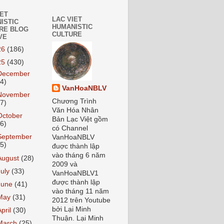
IET
LAC VIET
ISTIC
HUMANISTIC
RE BLOG
CULTURE
VE
26
(186)
25
(430)
December
24)
VanHoaNBLV
November
Chương Trình
27)
Văn Hóa Nhân
October
Bản Lạc Việt gồm
26)
có Channel
September
VanHoaNBLV
55)
đuợc thành lập
vào tháng 6 năm
August
(28)
2009 và
July
(33)
VanHoaNBLV1
được thành lập
June
(41)
vào tháng 11 năm
May
(31)
2012 trên Youtube
bởi Lại Minh
April
(30)
Thuận. Lại Minh
March
(25)