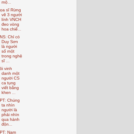
mộ...
ọa sĩ Rừng
vẽ 3 người
lính VNCH
đeo vòng
hoa chiế...
NS: Chỉ có
Duy Sơn
là người
số một
trong nghệ
sĩ ...
ôi vinh
danh một
người CS
ca tụng
viết bằng
khen ...
PT: Chúng
ta nhìn
người là
phải nhìn
qua hành
độn...
PT: Nam