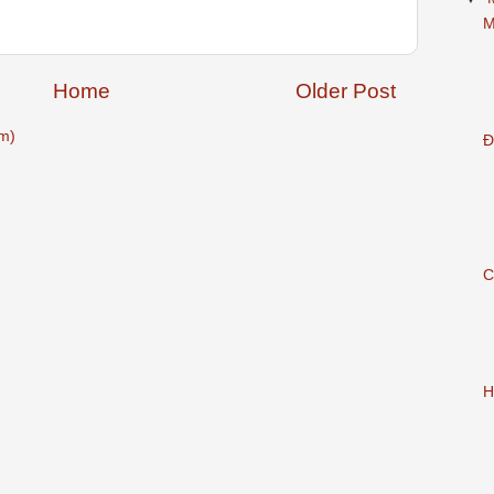
M
Home
Older Post
m)
Đ
C
H