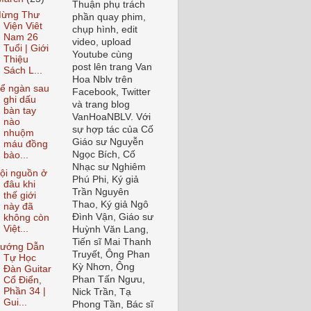
Thuận phụ trách
ừng Thư
phần quay phim,
Viện Viêt
chụp hình, edit
Nam 26
video, upload
Tuổi | Giới
Youtube cùng
Thiệu
post lên trang Van
Sách L...
Hoa Nblv trên
ể ngàn sau
Facebook, Twitter
ghi dấu
và trang blog
bàn tay
VanHoaNBLV. Với
nào
sự hợp tác của Cố
nhuộm
Giáo sư Nguyễn
máu đồng
Ngọc Bích, Cố
bào...
Nhạc sư Nghiêm
ội nguồn ở
Phú Phi, Ký giả
đâu khi
Trần Nguyên
thế giới
Thao, Ký giả Ngô
này đã
Đình Vận, Giáo sư
không còn
Việt...
Huỳnh Văn Lang,
Tiến sĩ Mai Thanh
ướng Dẫn
Truyết, Ông Phan
Tự Học
Kỳ Nhơn, Ông
Đàn Guitar
Phan Tấn Ngưu,
Cổ Điển,
Phần 34 |
Nick Trần, Tạ
Gui...
Phong Tần, Bác sĩ