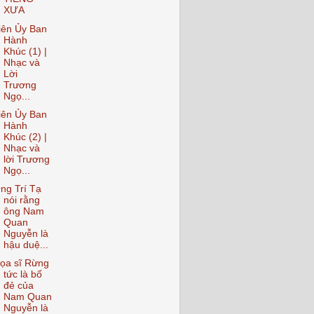
XƯA
iên Ủy Ban
Hành
Khúc (1) |
Nhạc và
Lời
Trương
Ngọ...
iên Ủy Ban
Hành
Khúc (2) |
Nhạc và
lời Trương
Ngọ...
ng Trí Tạ
nói rằng
ông Nam
Quan
Nguyễn là
hậu duệ...
ọa sĩ Rừng
tức là bố
đẻ của
Nam Quan
Nguyễn là