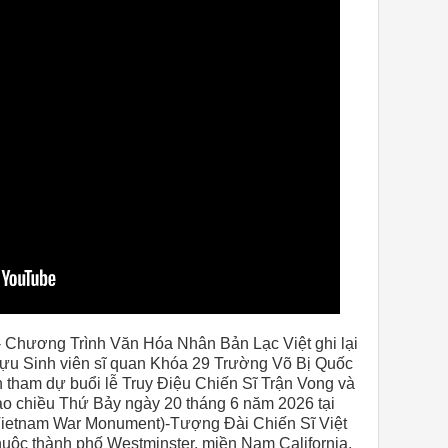
- Chương Trình Văn Hóa Nhân Bản Lạc Việt ghi lại
cựu Sinh viên sĩ quan Khóa 29 Trường Võ Bị Quốc
 tham dự buổi lễ Truy Điệu Chiến Sĩ Trận Vong và
 chiều Thứ Bảy ngày 20 tháng 6 năm 2026 tại
Vietnam War Monument)-Tượng Đài Chiến Sĩ Việt
huộc thành phố Westminster, miền Nam California,