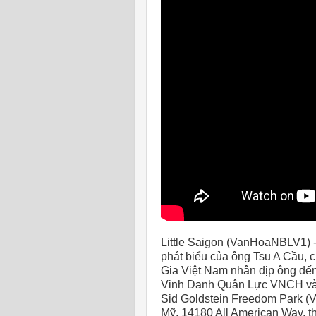
Little Saigon (VanHoaNBLV1) 
phát biểu của ông Tsu A Cầu, 
Gia Việt Nam nhân dịp ông đến
Vinh Danh Quân Lực VNCH vào
Sid Goldstein Freedom Park (
Mỹ, 14180 All American Way, t