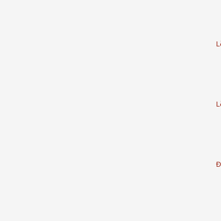
L
L
Đ