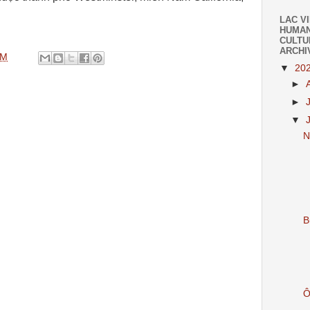
LAC V
HUMAN
CULTU
ARCHI
AM
▼
20
►
►
▼
N
B
Ô