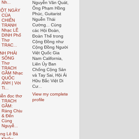
Nh...
Nguyễn Văn Quát,
Ông Phạm Hồng
ỘT NGÀY
Phúc, Guitarist
CỦA
Nguễn Thái
CHIẾN
Cường... Cùng
TRANH
Nhạc LÊ
các Hội Đoàn,
DINH Phổ
Đoàn Thể trong
Thơ
Cộng Đồng như
TRẠC...
Cộng Đồng Người
Việt Quốc Gia
NH PHẢI
SỐNG
Nam California,
Thơ
Liên Ủy Ban
TRẠCH
Chống Cộng Sản
GẦM Nhạc
và Tay Sai, Hội Ái
QUỐC
Hữu Bắc Việt Di
ANH | Với
Cư...
Ti...
View my complete
iễn đọc thơ
profile
TRẠCH
GẦM:
Ráng Chịu
& Đến
Cùng
Nguyễ...
ng Lê Bá
Khiếu: