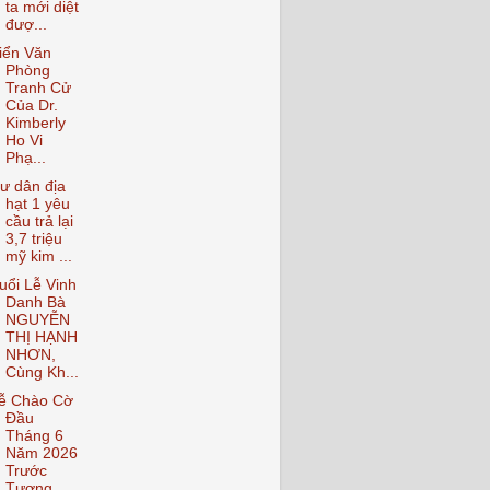
ta mới diệt
đượ...
iển Văn
Phòng
Tranh Cử
Của Dr.
Kimberly
Ho Vi
Phạ...
ư dân địa
hạt 1 yêu
cầu trả lại
3,7 triệu
mỹ kim ...
uổi Lễ Vinh
Danh Bà
NGUYỄN
THỊ HẠNH
NHƠN,
Cùng Kh...
ễ Chào Cờ
Đầu
Tháng 6
Năm 2026
Trước
Tượng