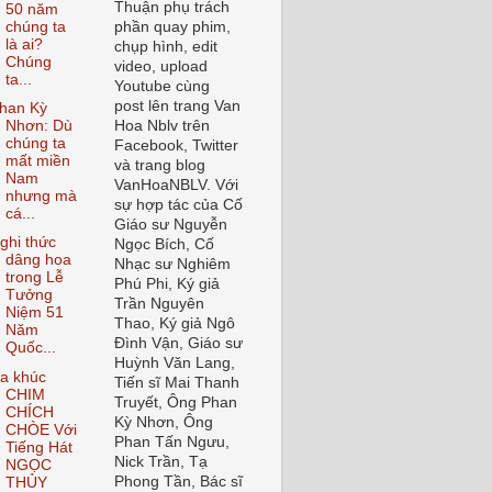
Thuận phụ trách
50 năm
chúng ta
phần quay phim,
là ai?
chụp hình, edit
Chúng
video, upload
ta...
Youtube cùng
post lên trang Van
han Kỳ
Nhơn: Dù
Hoa Nblv trên
chúng ta
Facebook, Twitter
mất miền
và trang blog
Nam
VanHoaNBLV. Với
nhưng mà
sự hợp tác của Cố
cá...
Giáo sư Nguyễn
ghi thức
Ngọc Bích, Cố
dâng hoa
Nhạc sư Nghiêm
trong Lễ
Phú Phi, Ký giả
Tưởng
Trần Nguyên
Niệm 51
Thao, Ký giả Ngô
Năm
Đình Vận, Giáo sư
Quốc...
Huỳnh Văn Lang,
a khúc
Tiến sĩ Mai Thanh
CHIM
Truyết, Ông Phan
CHÍCH
Kỳ Nhơn, Ông
CHÒE Với
Phan Tấn Ngưu,
Tiếng Hát
Nick Trần, Tạ
NGỌC
Phong Tần, Bác sĩ
THỦY