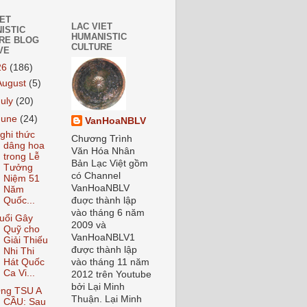
IET
LAC VIET
ISTIC
HUMANISTIC
RE BLOG
CULTURE
VE
26
(186)
August
(5)
July
(20)
June
(24)
VanHoaNBLV
ghi thức
Chương Trình
dâng hoa
Văn Hóa Nhân
trong Lễ
Bản Lạc Việt gồm
Tưởng
có Channel
Niệm 51
VanHoaNBLV
Năm
Quốc...
đuợc thành lập
vào tháng 6 năm
uổi Gây
2009 và
Quỹ cho
VanHoaNBLV1
Giải Thiếu
được thành lập
Nhi Thi
Hát Quốc
vào tháng 11 năm
Ca Vi...
2012 trên Youtube
bởi Lại Minh
ng TSU A
Thuận. Lại Minh
CẦU: Sau