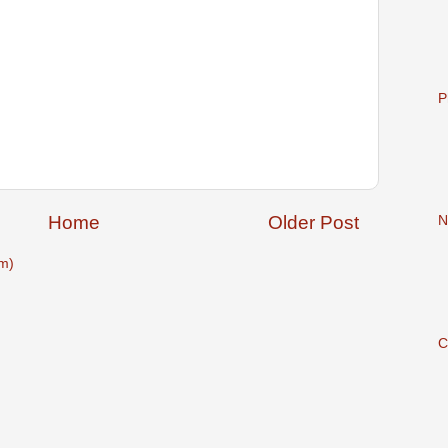
P
Home
Older Post
N
m)
C