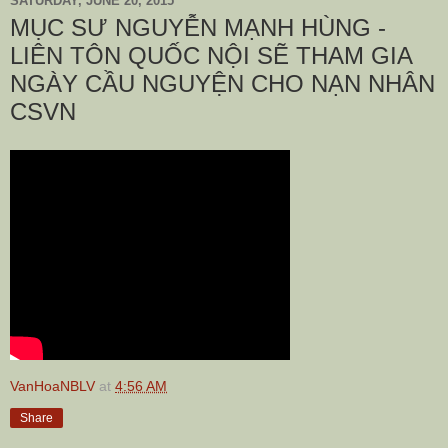
SATURDAY, JUNE 20, 2015
MỤC SƯ NGUYỄN MẠNH HÙNG -
LIÊN TÔN QUỐC NỘI SẼ THAM GIA
NGÀY CẦU NGUYỆN CHO NẠN NHÂN
CSVN
VanHoaNBLV
at
4:56 AM
Share