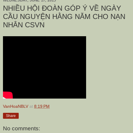
WEDNESDAY, JUNE 17, 2015
NHIỀU HỘI ĐOÀN GÓP Ý VỀ NGÀY
CẦU NGUYỆN HẰNG NĂM CHO NẠN
NHÂN CSVN
VanHoaNBLV
at
8:19 PM
Share
No comments: