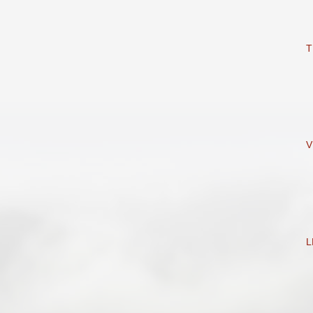
T
V
L