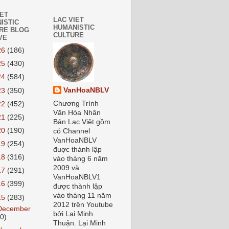
IET
LAC VIET
ISTIC
HUMANISTIC
RE BLOG
CULTURE
VE
26
(186)
25
(430)
24
(584)
VanHoaNBLV
23
(350)
Chương Trình
22
(452)
Văn Hóa Nhân
21
(225)
Bản Lạc Việt gồm
20
(190)
có Channel
VanHoaNBLV
19
(254)
đuợc thành lập
18
(316)
vào tháng 6 năm
2009 và
17
(291)
VanHoaNBLV1
16
(399)
được thành lập
vào tháng 11 năm
15
(283)
2012 trên Youtube
December
bởi Lại Minh
20)
Thuận. Lại Minh