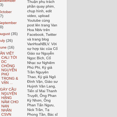
November
Thuận phụ trách
23)
phần quay phim,
chụp hình, edit
October
video, upload
27)
Youtube cùng
September
post lên trang Van
30)
Hoa Nblv trên
August
(35)
Facebook, Twitter
và trang blog
July
(26)
VanHoaNBLV. Với
June
(16)
sự hợp tác của Cố
ÂN VIỆT
Giáo sư Nguyễn
CALI TỚI
Ngọc Bích, Cố
DC
Nhạc sư Nghiêm
CHỐNG
Phú Phi, Ký giả
NGUYỄN
Trần Nguyên
PHÚ
Thao, Ký giả Ngô
TRỌNG &
Đình Vận, Giáo sư
VẬN ...
Huỳnh Văn Lang,
GÀY CẦU
Tiến sĩ Mai Thanh
NGUYỆN
Truyết, Ông Phan
HẰNG
Kỳ Nhơn, Ông
NĂM CHO
Phan Tấn Ngưu,
NẠN
Nick Trần, Tạ
NHÂN
CSVN
Phong Tần, Bác sĩ