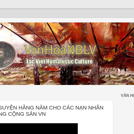
VĂN H
GUYỆN HẰNG NĂM CHO CÁC NẠN NHÂN
ẢNG CỘNG SẢN VN