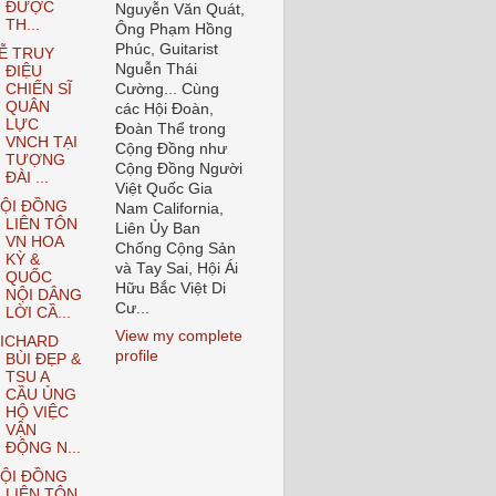
ĐƯỢC
Nguyễn Văn Quát,
TH...
Ông Phạm Hồng
Phúc, Guitarist
Ễ TRUY
Nguễn Thái
ĐIỆU
CHIẾN SĨ
Cường... Cùng
QUÂN
các Hội Đoàn,
LỰC
Đoàn Thể trong
VNCH TẠI
Cộng Đồng như
TƯỢNG
Cộng Đồng Người
ĐÀI ...
Việt Quốc Gia
ỘI ĐỒNG
Nam California,
LIÊN TÔN
Liên Ủy Ban
VN HOA
Chống Cộng Sản
KỲ &
và Tay Sai, Hội Ái
QUỐC
Hữu Bắc Việt Di
NỘI DÂNG
Cư...
LỜI CẦ...
View my complete
ICHARD
profile
BÙI ĐẸP &
TSU A
CẦU ỦNG
HỘ VIỆC
VẬN
ĐỘNG N...
ỘI ĐỒNG
LIÊN TÔN