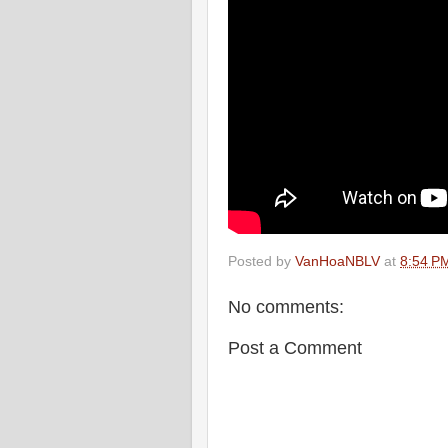
Posted by
VanHoaNBLV
at
8:54 P
No comments:
Post a Comment