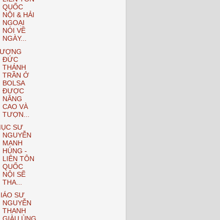
QUỐC
NỘI & HẢI
NGOẠI
NÓI VỀ
NGÀY...
TƯỢNG
ĐỨC
THÁNH
TRẦN Ở
BOLSA
ĐƯỢC
NÂNG
CAO VÀ
TƯỢN...
ỤC SƯ
NGUYỄN
MẠNH
HÙNG -
LIÊN TÔN
QUỐC
NỘI SẼ
THA...
IÁO SƯ
NGUYỄN
THANH
GIÀU ỦNG