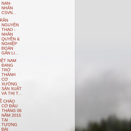
NẠN-
NHÂN
CSVN...
RẦN
NGUYÊN
THAO -
NHÂN
QUYỀN &
NGHIỆP
ĐOÀN
GẮN LI...
IỆT NAM
ĐANG
TRỞ
THÀNH
CƠ
XƯỞNG
SẢN XUẤT
VÀ THỊ T...
Ễ CHÀO
CỜ ĐẦU
THÁNG 06
NĂM 2015
TẠI
TƯỢNG
ĐÀI