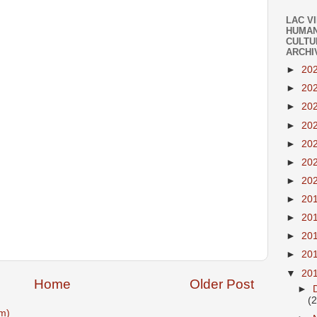
LAC V
HUMAN
CULTU
ARCHI
►
20
►
20
►
20
►
20
►
20
►
20
►
20
►
20
►
20
►
20
►
20
▼
20
Home
Older Post
►
(
m)