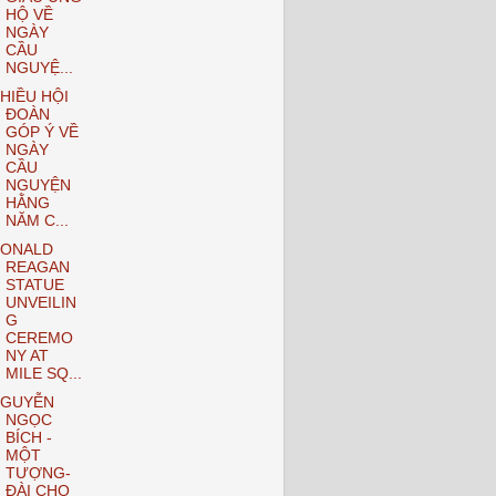
HỘ VỀ
NGÀY
CẦU
NGUYỆ...
HIỀU HỘI
ĐOÀN
GÓP Ý VỀ
NGÀY
CẦU
NGUYỆN
HẰNG
NĂM C...
ONALD
REAGAN
STATUE
UNVEILIN
G
CEREMO
NY AT
MILE SQ...
GUYỄN
NGỌC
BÍCH -
MỘT
TƯỢNG-
ĐÀI CHO