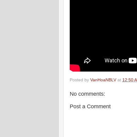
Posted by
VanHoaNBLV
at
12:50 
No comments:
Post a Comment