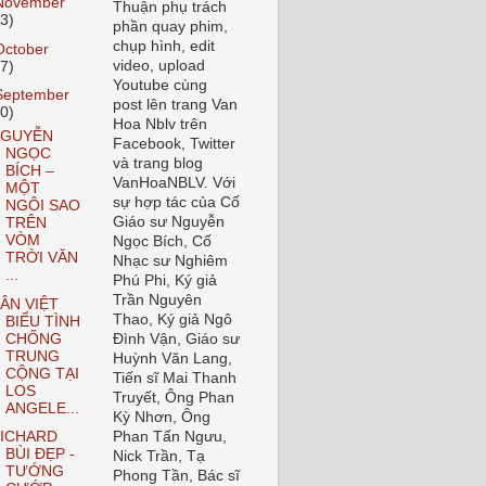
November
Thuận phụ trách
23)
phần quay phim,
chụp hình, edit
October
video, upload
27)
Youtube cùng
September
post lên trang Van
30)
Hoa Nblv trên
GUYỄN
Facebook, Twitter
NGỌC
và trang blog
BÍCH –
VanHoaNBLV. Với
MỘT
sự hợp tác của Cố
NGÔI SAO
Giáo sư Nguyễn
TRÊN
VÒM
Ngọc Bích, Cố
TRỜI VĂN
Nhạc sư Nghiêm
...
Phú Phi, Ký giả
Trần Nguyên
ÂN VIỆT
Thao, Ký giả Ngô
BIỂU TÌNH
CHỐNG
Đình Vận, Giáo sư
TRUNG
Huỳnh Văn Lang,
CỘNG TẠI
Tiến sĩ Mai Thanh
LOS
Truyết, Ông Phan
ANGELE...
Kỳ Nhơn, Ông
ICHARD
Phan Tấn Ngưu,
BÙI ĐẸP -
Nick Trần, Tạ
TƯỚNG
Phong Tần, Bác sĩ