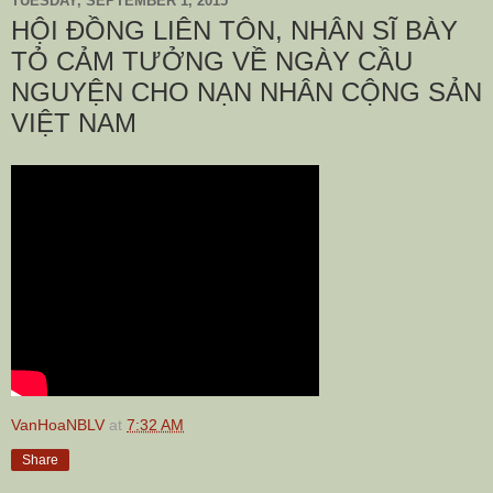
TUESDAY, SEPTEMBER 1, 2015
HỘI ĐỒNG LIÊN TÔN, NHÂN SĨ BÀY
TỎ CẢM TƯỞNG VỀ NGÀY CẦU
NGUYỆN CHO NẠN NHÂN CỘNG SẢN
VIỆT NAM
VanHoaNBLV
at
7:32 AM
Share