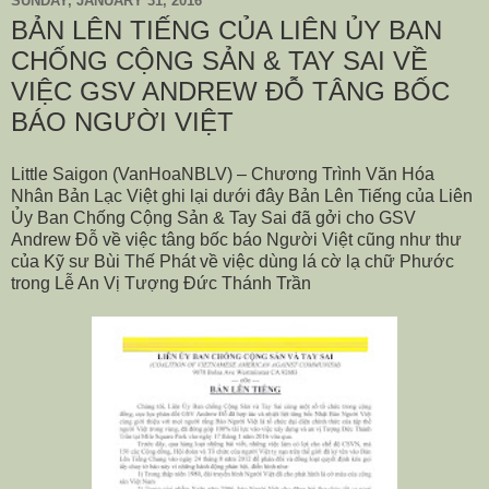
SUNDAY, JANUARY 31, 2016
BẢN LÊN TIẾNG CỦA LIÊN ỦY BAN
CHỐNG CỘNG SẢN & TAY SAI VỀ
VIỆC GSV ANDREW ĐỖ TÂNG BỐC
BÁO NGƯỜI VIỆT
Little Saigon (VanHoaNBLV) – Chương Trình Văn Hóa
Nhân Bản Lạc Việt ghi lại dưới đây Bản Lên Tiếng của Liên
Ủy Ban Chống Cộng Sản & Tay Sai đã gởi cho GSV
Andrew Đỗ về việc tâng bốc báo Người Việt cũng như thư
của Kỹ sư Bùi Thế Phát về việc dùng lá cờ lạ chữ Phước
trong Lễ An Vị Tượng Đức Thánh Trần