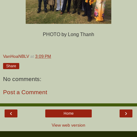
PHOTO by Long Thanh
VanHoaNBLV
at
3:09 PM
Share
No comments:
Post a Comment
‹
›
Home
View web version