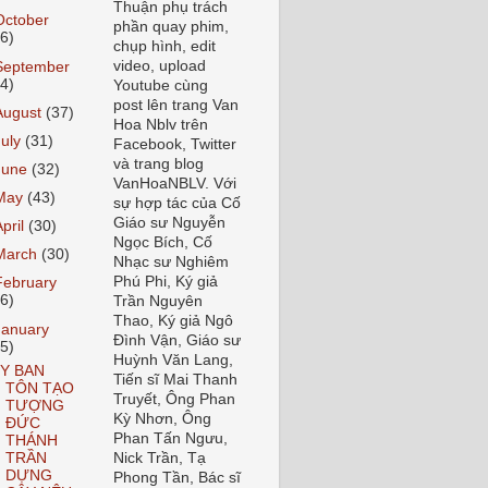
Thuận phụ trách
October
phần quay phim,
36)
chụp hình, edit
video, upload
September
34)
Youtube cùng
post lên trang Van
August
(37)
Hoa Nblv trên
July
(31)
Facebook, Twitter
và trang blog
June
(32)
VanHoaNBLV. Với
May
(43)
sự hợp tác của Cố
Giáo sư Nguyễn
April
(30)
Ngọc Bích, Cố
March
(30)
Nhạc sư Nghiêm
Phú Phi, Ký giả
February
46)
Trần Nguyên
Thao, Ký giả Ngô
January
Đình Vận, Giáo sư
15)
Huỳnh Văn Lang,
Y BAN
Tiến sĩ Mai Thanh
TÔN TẠO
Truyết, Ông Phan
TƯỢNG
Kỳ Nhơn, Ông
ĐỨC
Phan Tấn Ngưu,
THÁNH
TRẦN
Nick Trần, Tạ
DỰNG
Phong Tần, Bác sĩ