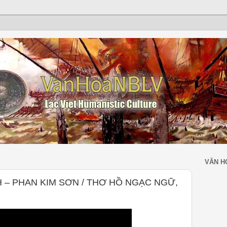
VĂN H
 – PHAN KIM SƠN / THƠ HỒ NGẠC NGỮ,