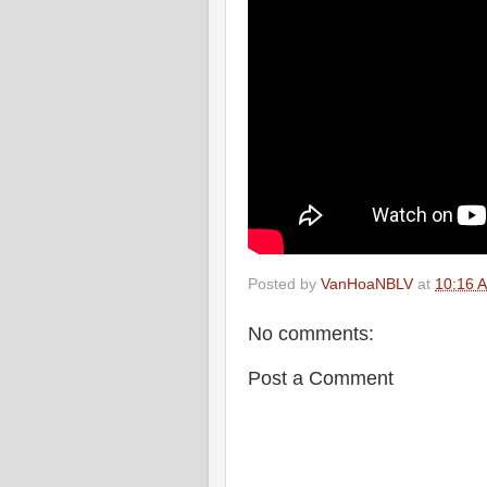
Posted by
VanHoaNBLV
at
10:16 
No comments:
Post a Comment