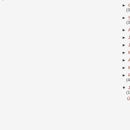
►
(
►
(
►
►
►
►
►
►
►
(
▼
(
Ủ