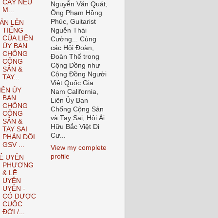
CÂY NÊU
Nguyễn Văn Quát,
M...
Ông Phạm Hồng
Phúc, Guitarist
ẢN LÊN
Nguễn Thái
TIẾNG
CỦA LIÊN
Cường... Cùng
ỦY BAN
các Hội Đoàn,
CHỐNG
Đoàn Thể trong
CỘNG
Cộng Đồng như
SẢN &
Cộng Đồng Người
TAY...
Việt Quốc Gia
IÊN ỦY
Nam California,
BAN
Liên Ủy Ban
CHỐNG
Chống Cộng Sản
CỘNG
và Tay Sai, Hội Ái
SẢN &
Hữu Bắc Việt Di
TAY SAI
Cư...
PHẢN DỐI
GSV ...
View my complete
profile
Ê UYÊN
PHƯƠNG
& LÊ
UYÊN
UYÊN -
CÓ DƯỢC
CUỘC
ĐỜI /...