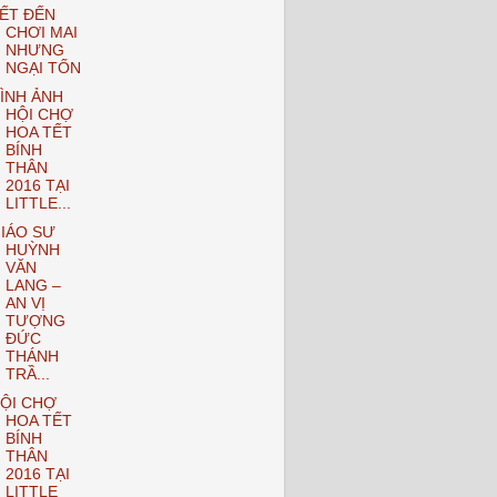
ẾT ĐẾN
CHƠI MAI
NHƯNG
NGẠI TỐN
ÌNH ẢNH
HỘI CHỢ
HOA TẾT
BÍNH
THÂN
2016 TẠI
LITTLE...
IÁO SƯ
HUỲNH
VĂN
LANG –
AN VỊ
TƯỢNG
ĐỨC
THÁNH
TRẦ...
ỘI CHỢ
HOA TẾT
BÍNH
THÂN
2016 TẠI
LITTLE