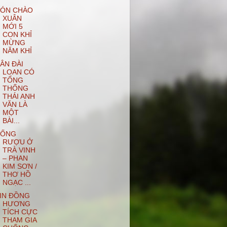
ÓN CHÀO
XUÂN
MỚI 5
CON KHỈ
MỪNG
NĂM KHỈ
ÂN ĐÀI
LOAN CÓ
TỔNG
THỐNG
THÁI ANH
VĂN LÀ
MỘT
BÀI...
UỐNG
RƯỢU Ở
TRÀ VINH
– PHAN
KIM SƠN /
THƠ HỒ
NGẠC ...
IN ĐỒNG
HƯƠNG
TÍCH CỰC
THAM GIA