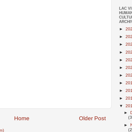
LAC V
HUMAN
CULTU
ARCHI
►
20
►
20
►
20
►
20
►
20
►
20
►
20
►
20
►
20
►
20
▼
20
►
Home
Older Post
(
►
(
m)