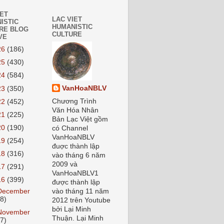
IET
LAC VIET
ISTIC
HUMANISTIC
RE BLOG
CULTURE
VE
26
(186)
25
(430)
24
(584)
VanHoaNBLV
23
(350)
Chương Trình
22
(452)
Văn Hóa Nhân
21
(225)
Bản Lạc Việt gồm
20
(190)
có Channel
VanHoaNBLV
19
(254)
đuợc thành lập
18
(316)
vào tháng 6 năm
2009 và
17
(291)
VanHoaNBLV1
16
(399)
được thành lập
December
vào tháng 11 năm
38)
2012 trên Youtube
bởi Lại Minh
November
Thuận. Lại Minh
27)