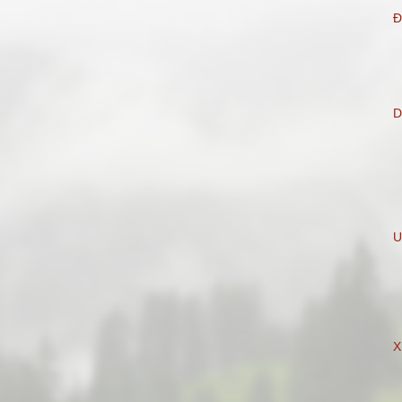
Đ
D
X