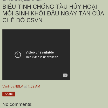
WEDNESDAY, MAY 4, 2016
BIỂU TÌNH CHỐNG TẦU HỦY HOẠI
MÔI SINH KHỞI ĐẦU NGÀY TÀN CỦA
CHẾ ĐỘ CSVN
VanHoaNBLV
at
4:59 AM
Share
No comments: