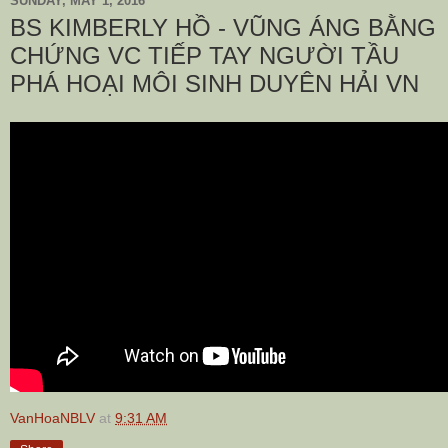
SUNDAY, MAY 1, 2016
BS KIMBERLY HỒ - VŨNG ÁNG BẰNG
CHỨNG VC TIẾP TAY NGƯỜI TẦU
PHÁ HOẠI MÔI SINH DUYÊN HẢI VN
VanHoaNBLV
at
9:31 AM