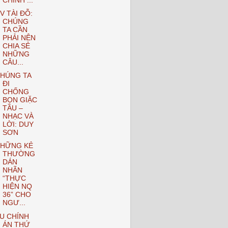
CHÍNH ...
V TÀI ĐỖ:
CHÚNG
TA CẦN
PHẢI NÊN
CHIA SẺ
NHỮNG
CÂU...
HÚNG TA
ĐI
CHỐNG
BỌN GIẶC
TẦU –
NHẠC VÀ
LỜI: DUY
SƠN
HỮNG KẺ
THƯỜNG
DÁN
NHÃN
“THỰC
HIỆN NQ
36” CHO
NGƯ...
U CHÍNH
ÁN THỨ