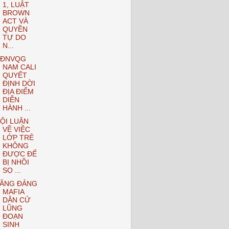
1, LUẬT
BROWN
ACT VÀ
QUYỀN
TỰ DO
N...
ĐNVQG
NAM CALI
QUYẾT
ĐỊNH DỜI
ĐỊA ĐIỂM
DIỄN
HÀNH ...
ỘI LUẬN
VỀ VIỆC
LỚP TRẺ
KHÔNG
ĐƯỢC ĐỂ
BỊ NHỒI
SỌ ...
ĂNG ĐẢNG
MAFIA
DÂN CỬ
LŨNG
ĐOẠN
SINH