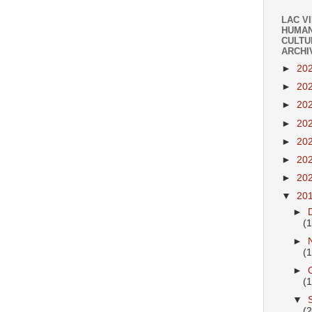
LAC V
HUMAN
CULTU
ARCHI
►
20
►
20
►
20
►
20
►
20
►
20
►
20
▼
20
►
(
►
(
►
(
▼
(