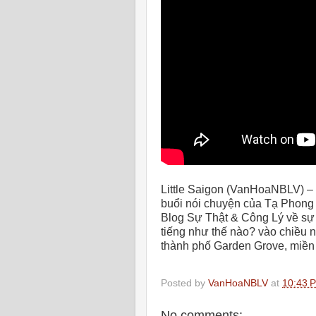
Little Saigon (VanHoaNBLV) –
buổi nói chuyện của Tạ Phong
Blog Sự Thật & Công Lý về sự
tiếng như thế nào? vào chiều 
thành phố Garden Grove, miền 
Posted by
VanHoaNBLV
at
10:43 
No comments: