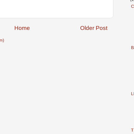
C
Home
Older Post
m)
B
L
T