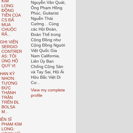
KIM
Nguyễn Văn Quát,
LONG:
Ông Phạm Hồng
ĐỒNG
Phúc, Guitarist
TIỀN CỦA
Nguễn Thái
CS ĐÃ
Cường... Cùng
MUA
các Hội Đoàn,
CHUỘC
RẤ...
Đoàn Thể trong
Cộng Đồng như
GHỊ VIÊN
Cộng Đồng Người
SERGIO
Việt Quốc Gia
CONTRER
Nam California,
AS: TÔI
ỦNG HỘ
Liên Ủy Ban
QUÝ VỊ
Chống Cộng Sản
và Tay Sai, Hội Ái
HAN KỲ
Hữu Bắc Việt Di
NHƠN:
Cư...
TƯỢNG
ĐỨC
View my complete
THÁNH
profile
TRẦN
TRÊN ĐL
BOLSA
M...
IẾN SĨ
PHẠM KIM
LONG: