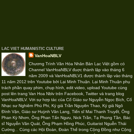
LAC VIET HUMANISTIC CULTURE
VanHoaNBLV
Chương Trình Văn Hóa Nhân Bản Lạc Việt gồm có
Channel VanHoaNBLV đuợc thành lập vào tháng 6
năm 2009 và VanHoaNBLV1 được thành lập vào tháng
11 năm 2012 trên Youtube bởi Lại Minh Thuận. Lại Minh Thuận phụ
trách phần quay phim, chụp hình, edit video, upload Youtube cùng
post lên trang Van Hoa Nblv trên Facebook, Twitter và trang blog
VanHoaNBLV. Với sự hợp tác của Cố Giáo sư Nguyễn Ngọc Bích, Cố
Nhạc sư Nghiêm Phú Phi, Ký giả Trần Nguyên Thao, Ký giả Ngô
Đình Vận, Giáo sư Huỳnh Văn Lang, Tiến sĩ Mai Thanh Truyết, Ông
Phan Kỳ Nhơn, Ông Phan Tấn Ngưu, Nick Trần, Tạ Phong Tần, Bác
sĩ Nguyễn Văn Quát, Ông Phạm Hồng Phúc, Guitarist Nguễn Thái
Cường... Cùng các Hội Đoàn, Đoàn Thể trong Cộng Đồng như Cộng