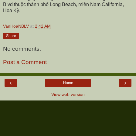
Blvd thuộc thành phố Long Beach, miền Nam California,
Hoa Kỳ.
VanHoaNBLV
at
2:42 AM
Share
No comments:
Post a Comment
‹
›
Home
View web version