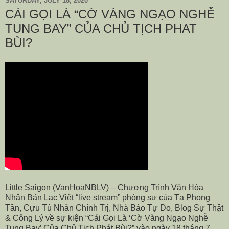
SATURDAY, JULY 18, 2020
CÁI GỌI LÀ “CỜ VÀNG NGẠO NGHỄ
TUNG BAY” CỦA CHỦ TỊCH PHAT
BÙI?
Little Saigon (VanHoaNBLV) – Chương Trình Văn Hóa
Nhân Bản Lạc Việt “live stream” phóng sự của Tạ Phong
Tần, Cựu Tù Nhân Chính Trị, Nhà Báo Tự Do, Blog Sự Thật
& Công Lý về sự kiện “Cái Gọi Là ‘Cờ Vàng Ngạo Nghễ
Tung Bay’ Của Chủ Tịch Phát Bùi?” vào ngày 18 tháng 7