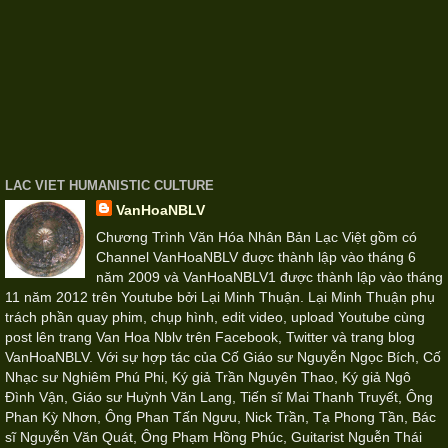
LAC VIET HUMANISTIC CULTURE
VanHoaNBLV
Chương Trình Văn Hóa Nhân Bản Lạc Việt gồm có
Channel VanHoaNBLV đuợc thành lập vào tháng 6
năm 2009 và VanHoaNBLV1 được thành lập vào tháng
11 năm 2012 trên Youtube bởi Lại Minh Thuận. Lại Minh Thuận phụ
trách phần quay phim, chụp hình, edit video, upload Youtube cùng
post lên trang Van Hoa Nblv trên Facebook, Twitter và trang blog
VanHoaNBLV. Với sự hợp tác của Cố Giáo sư Nguyễn Ngọc Bích, Cố
Nhạc sư Nghiêm Phú Phi, Ký giả Trần Nguyên Thao, Ký giả Ngô
Đình Vận, Giáo sư Huỳnh Văn Lang, Tiến sĩ Mai Thanh Truyết, Ông
Phan Kỳ Nhơn, Ông Phan Tấn Ngưu, Nick Trần, Tạ Phong Tần, Bác
sĩ Nguyễn Văn Quát, Ông Phạm Hồng Phúc, Guitarist Nguễn Thái