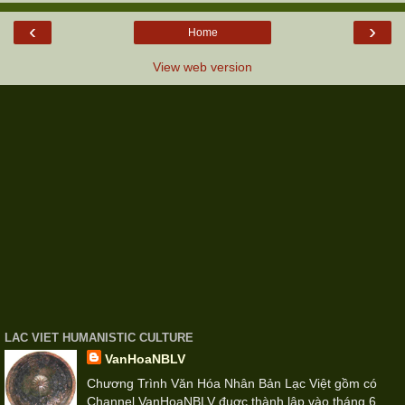
‹
›
Home
View web version
LAC VIET HUMANISTIC CULTURE
VanHoaNBLV
Chương Trình Văn Hóa Nhân Bản Lạc Việt gồm có
Channel VanHoaNBLV đuợc thành lập vào tháng 6