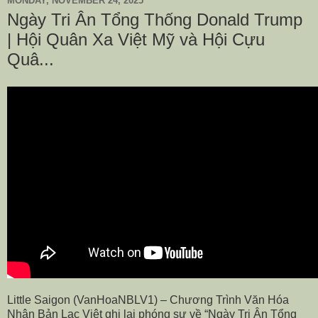
MONDAY, NOVEMBER 24, 2025
Ngày Tri Ân Tổng Thống Donald Trump
| Hội Quân Xa Việt Mỹ và Hội Cựu
Quâ...
Little Saigon (VanHoaNBLV1) – Chương Trình Văn Hóa
Nhân Bản Lạc Việt ghi lại phóng sự về “Ngày Tri Ân Tổng