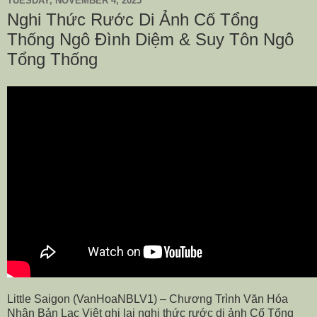
TUESDAY, NOVEMBER 4, 2025
Nghi Thức Rước Di Ảnh Cố Tổng
Thống Ngô Đình Diệm & Suy Tôn Ngô
Tổng Thống
Little Saigon (VanHoaNBLV1) – Chương Trình Văn Hóa
Nhân Bản Lạc Việt ghi lại nghi thức rước di ảnh Cố Tổng