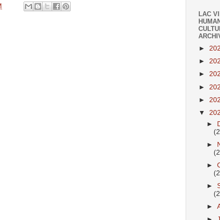
M
LAC V
HUMAN
CULTU
ARCHI
►
20
►
20
►
20
►
20
►
20
▼
20
►
(
►
(
►
(
►
(
►
►