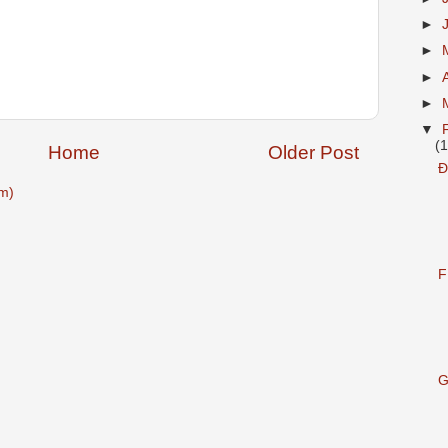
►
►
►
►
▼
(
Home
Older Post
Đ
m)
F
G