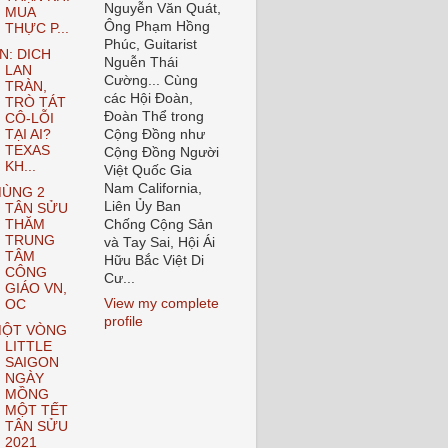
Nguyễn Văn Quát,
MUA
Ông Phạm Hồng
THỰC P...
Phúc, Guitarist
N: DICH
Nguễn Thái
LAN
Cường... Cùng
TRÀN,
các Hội Đoàn,
TRÒ TÁT
Đoàn Thể trong
CÔ-LỖI
TẠI AI?
Cộng Đồng như
TEXAS
Cộng Đồng Người
KH...
Việt Quốc Gia
Nam California,
ÙNG 2
Liên Ủy Ban
TÂN SỬU
THĂM
Chống Cộng Sản
TRUNG
và Tay Sai, Hội Ái
TÂM
Hữu Bắc Việt Di
CÔNG
Cư...
GIÁO VN,
View my complete
OC
profile
ỘT VÒNG
LITTLE
SAIGON
NGÀY
MỒNG
MỘT TẾT
TÂN SỬU
2021