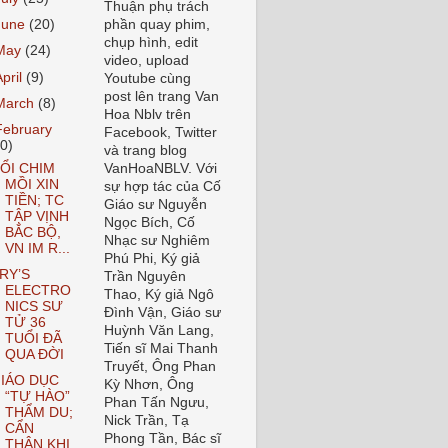
Thuận phụ trách
June
(20)
phần quay phim,
chụp hình, edit
May
(24)
video, upload
April
(9)
Youtube cùng
post lên trang Van
March
(8)
Hoa Nblv trên
February
Facebook, Twitter
10)
và trang blog
ỔI CHIM
VanHoaNBLV. Với
MỒI XIN
sự hợp tác của Cố
TIỀN; TC
Giáo sư Nguyễn
TẬP VỊNH
Ngọc Bích, Cố
BẮC BỘ,
Nhạc sư Nghiêm
VN IM R...
Phú Phi, Ký giả
RY’S
Trần Nguyên
ELECTRO
Thao, Ký giả Ngô
NICS SƯ
Đình Vận, Giáo sư
TỬ 36
Huỳnh Văn Lang,
TUỔI ĐÃ
Tiến sĩ Mai Thanh
QUA ĐỜI
Truyết, Ông Phan
IÁO DỤC
Kỳ Nhơn, Ông
“TỰ HÀO”
Phan Tấn Ngưu,
THẨM DU;
Nick Trần, Tạ
CẨN
Phong Tần, Bác sĩ
THẬN KHI