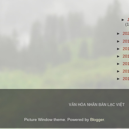
►
(1
►
20
►
20
►
20
►
20
►
20
►
20
►
20
VĂN HÓA NHÂN BẢN LẠC VIỆT
Picture Window theme. Powered by
Blogger
.