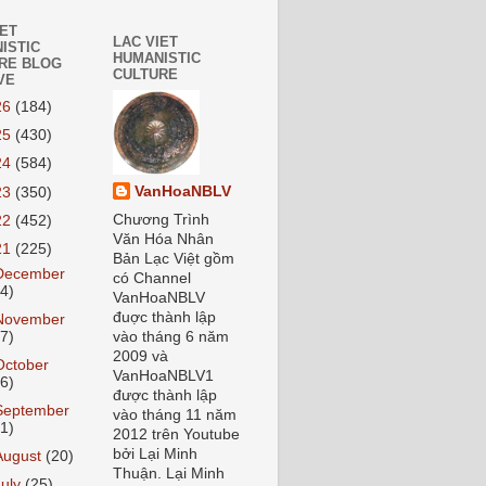
IET
LAC VIET
ISTIC
HUMANISTIC
RE BLOG
CULTURE
VE
26
(184)
25
(430)
24
(584)
VanHoaNBLV
23
(350)
Chương Trình
22
(452)
Văn Hóa Nhân
21
(225)
Bản Lạc Việt gồm
December
có Channel
24)
VanHoaNBLV
đuợc thành lập
November
27)
vào tháng 6 năm
2009 và
October
VanHoaNBLV1
26)
được thành lập
September
vào tháng 11 năm
21)
2012 trên Youtube
bởi Lại Minh
August
(20)
Thuận. Lại Minh
July
(25)