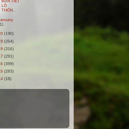
BofA TIẾT
LỘ
THÔN...
January
1)
20
(190)
19
(254)
18
(316)
17
(291)
16
(399)
15
(283)
14
(18)