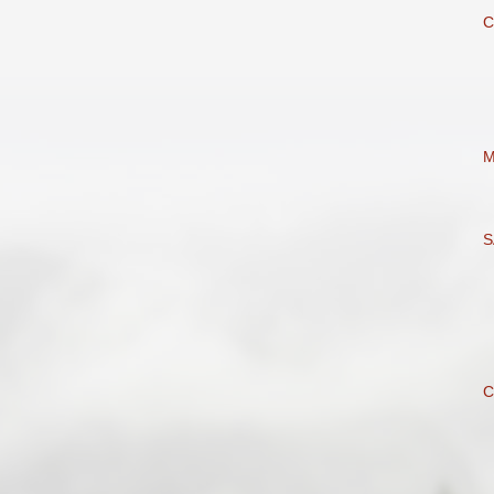
C
S
C