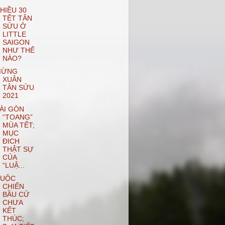
HIỀU 30
TẾT TÂN
SỬU Ở
LITTLE
SAIGON
NHƯ THẾ
NÀO?
MỪNG
XUÂN
TÂN SỬU
2021
ÀI GÒN
“TOANG”
MÙA TẾT;
MỤC
ĐICH
THẬT SỰ
CỦA
“LUẬ...
UỘC
CHIẾN
BẦU CỬ
CHƯA
KẾT
THÚC;