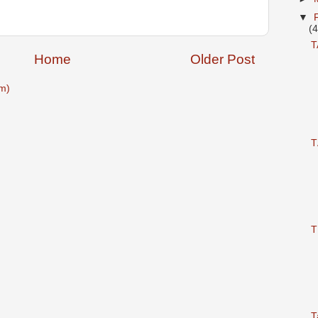
▼
(
T
Home
Older Post
m)
T
T
T