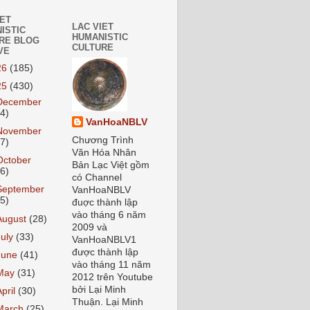
IET
LAC VIET
ISTIC
HUMANISTIC
RE BLOG
CULTURE
VE
26
(185)
25
(430)
December
24)
VanHoaNBLV
November
Chương Trình
27)
Văn Hóa Nhân
October
Bản Lạc Việt gồm
26)
có Channel
September
VanHoaNBLV
55)
đuợc thành lập
vào tháng 6 năm
August
(28)
2009 và
July
(33)
VanHoaNBLV1
được thành lập
June
(41)
vào tháng 11 năm
May
(31)
2012 trên Youtube
bởi Lại Minh
April
(30)
Thuận. Lại Minh
March
(25)