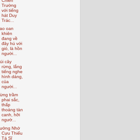
Chiến
Trường
với tiếng
hát Duy
Trác...
ao oan
khiên
đang về
đây hú với
gió, là hồn
người...
úi cây
rừng, lắng
tiếng nghe
hình dáng,
của
người...
ừng trầm
phai sắc,
thấp
thoáng tàn
canh, hỡi
ngườ...
ưởng Nhớ
Cựu Thiếu
Tá Sĩ