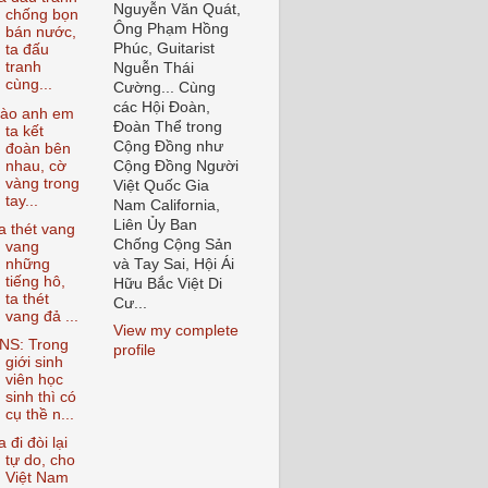
Nguyễn Văn Quát,
chống bọn
Ông Phạm Hồng
bán nước,
Phúc, Guitarist
ta đấu
tranh
Nguễn Thái
cùng...
Cường... Cùng
các Hội Đoàn,
ào anh em
Đoàn Thể trong
ta kết
Cộng Đồng như
đoàn bên
nhau, cờ
Cộng Đồng Người
vàng trong
Việt Quốc Gia
tay...
Nam California,
Liên Ủy Ban
a thét vang
Chống Cộng Sản
vang
những
và Tay Sai, Hội Ái
tiếng hô,
Hữu Bắc Việt Di
ta thét
Cư...
vang đả ...
View my complete
NS: Trong
profile
giới sinh
viên học
sinh thì có
cụ thề n...
a đi đòi lại
tự do, cho
Việt Nam