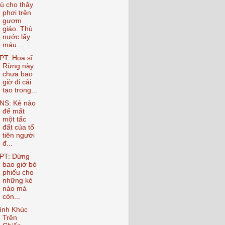
ù cho thây
phơi trên
gươm
giáo. Thù
nước lấy
máu ...
PT: Họa sĩ
Rừng này
chưa bao
giờ đi cải
tạo trong...
NS: Kẻ nào
để mất
một tấc
đất của tổ
tiên người
đ...
PT: Đừng
bao giờ bỏ
phiếu cho
những kẻ
nào mà
còn...
ình Khúc
Trên