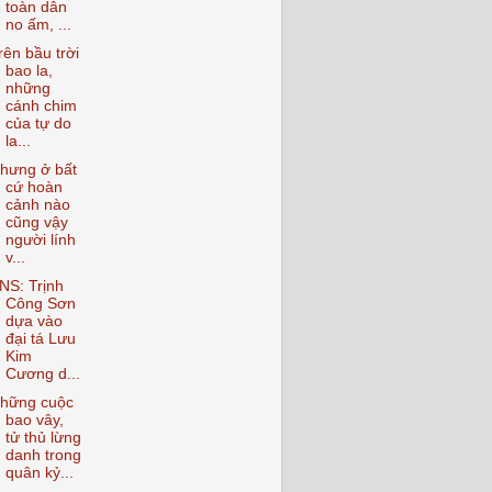
toàn dân
no ấm, ...
rên bầu trời
bao la,
những
cánh chim
của tự do
la...
hưng ở bất
cứ hoàn
cảnh nào
cũng vậy
người lính
v...
NS: Trịnh
Công Sơn
dựa vào
đại tá Lưu
Kim
Cương d...
hững cuộc
bao vây,
tử thủ lừng
danh trong
quân kỷ...