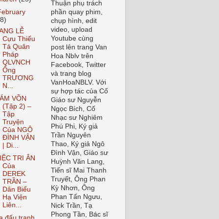
Thuận phụ trách
February
phần quay phim,
48)
chụp hình, edit
video, upload
ANG LỄ
Youtube cùng
Cựu Thiếu
Tá Quân
post lên trang Van
Pháp
Hoa Nblv trên
QLVNCH
Facebook, Twitter
Ông
và trang blog
TRƯƠNG
VanHoaNBLV. Với
N...
sự hợp tác của Cố
ÁM VỒN
Giáo sư Nguyễn
(Tập 2) –
Ngọc Bích, Cố
Tập
Nhạc sư Nghiêm
Truyện
Phú Phi, Ký giả
Của NGÔ
Trần Nguyên
ĐÌNH VẬN
Thao, Ký giả Ngô
| Di...
Đình Vận, Giáo sư
IỆC TRI ÂN
Huỳnh Văn Lang,
Của
Tiến sĩ Mai Thanh
DEREK
Truyết, Ông Phan
TRẦN –
Kỳ Nhơn, Ông
Dân Biểu
Phan Tấn Ngưu,
Hạ Viện
Liên...
Nick Trần, Tạ
Phong Tần, Bác sĩ
a đấu tranh