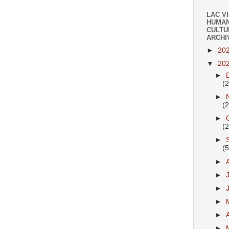
LAC V
HUMAN
CULTU
ARCHI
►
20
▼
20
►
(
►
(
►
(
►
(
►
►
►
►
►
►