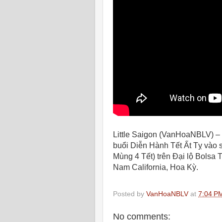
Little Saigon (VanHoaNBLV) –
buổi Diễn Hành Tết Ất Tỵ vào
Mùng 4 Tết) trên Đại lộ Bolsa
Nam California, Hoa Kỳ.
Posted by
VanHoaNBLV
at
7:04 P
No comments: