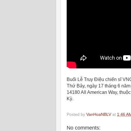
Buổi Lễ Truy Điệu chiến sĩ VNC
Thứ Bảy, ngày 17 tháng 6 năm 
14180 All American Way, thuộc
Kỳ.
Posted by
VanHoaNBLV
at
1:46 A
No comments: