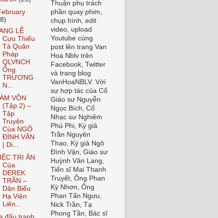
Thuận phụ trách
February
phần quay phim,
48)
chụp hình, edit
video, upload
ANG LỄ
Youtube cùng
Cựu Thiếu
Tá Quân
post lên trang Van
Pháp
Hoa Nblv trên
QLVNCH
Facebook, Twitter
Ông
và trang blog
TRƯƠNG
VanHoaNBLV. Với
N...
sự hợp tác của Cố
ÁM VỒN
Giáo sư Nguyễn
(Tập 2) –
Ngọc Bích, Cố
Tập
Nhạc sư Nghiêm
Truyện
Phú Phi, Ký giả
Của NGÔ
Trần Nguyên
ĐÌNH VẬN
Thao, Ký giả Ngô
| Di...
Đình Vận, Giáo sư
IỆC TRI ÂN
Huỳnh Văn Lang,
Của
Tiến sĩ Mai Thanh
DEREK
Truyết, Ông Phan
TRẦN –
Kỳ Nhơn, Ông
Dân Biểu
Phan Tấn Ngưu,
Hạ Viện
Liên...
Nick Trần, Tạ
Phong Tần, Bác sĩ
a đấu tranh