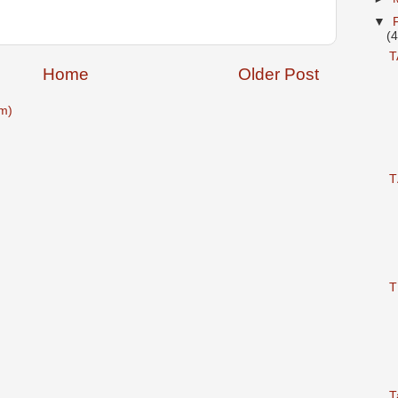
▼
(
T
Home
Older Post
m)
T
T
T