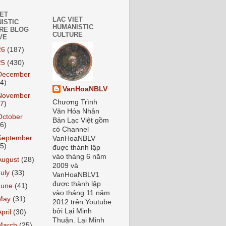
IET
LAC VIET
ISTIC
HUMANISTIC
RE BLOG
CULTURE
VE
26
(187)
25
(430)
December
24)
VanHoaNBLV
November
Chương Trình
27)
Văn Hóa Nhân
October
Bản Lạc Việt gồm
26)
có Channel
September
VanHoaNBLV
55)
đuợc thành lập
vào tháng 6 năm
August
(28)
2009 và
July
(33)
VanHoaNBLV1
được thành lập
June
(41)
vào tháng 11 năm
May
(31)
2012 trên Youtube
bởi Lại Minh
April
(30)
Thuận. Lại Minh
March
(25)