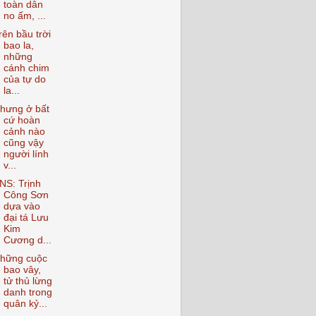
toàn dân
no ấm, ...
rên bầu trời
bao la,
những
cánh chim
của tự do
la...
hưng ở bất
cứ hoàn
cảnh nào
cũng vậy
người lính
v...
NS: Trịnh
Công Sơn
dựa vào
đại tá Lưu
Kim
Cương d...
hững cuộc
bao vây,
tử thủ lừng
danh trong
quân kỷ...