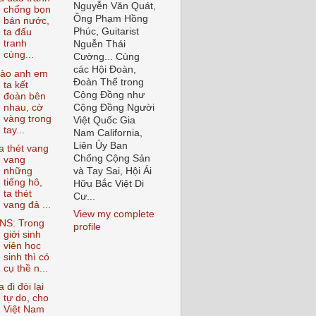
Nguyễn Văn Quát,
chống bọn
Ông Phạm Hồng
bán nước,
Phúc, Guitarist
ta đấu
tranh
Nguễn Thái
cùng...
Cường... Cùng
các Hội Đoàn,
ào anh em
Đoàn Thể trong
ta kết
Cộng Đồng như
đoàn bên
nhau, cờ
Cộng Đồng Người
vàng trong
Việt Quốc Gia
tay...
Nam California,
Liên Ủy Ban
a thét vang
Chống Cộng Sản
vang
những
và Tay Sai, Hội Ái
tiếng hô,
Hữu Bắc Việt Di
ta thét
Cư...
vang đả ...
View my complete
NS: Trong
profile
giới sinh
viên học
sinh thì có
cụ thề n...
a đi đòi lại
tự do, cho
Việt Nam