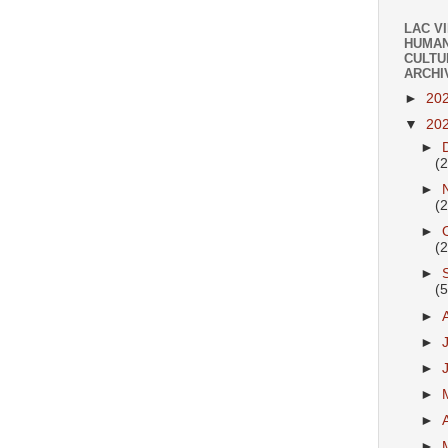
LAC V
HUMAN
CULTU
ARCHI
►
20
▼
20
►
(
►
(
►
(
►
(
►
►
►
►
►
►