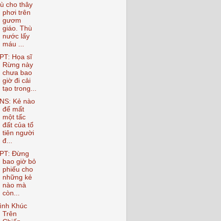
ù cho thây
phơi trên
gươm
giáo. Thù
nước lấy
máu ...
PT: Họa sĩ
Rừng này
chưa bao
giờ đi cải
tạo trong...
NS: Kẻ nào
để mất
một tấc
đất của tổ
tiên người
đ...
PT: Đừng
bao giờ bỏ
phiếu cho
những kẻ
nào mà
còn...
ình Khúc
Trên