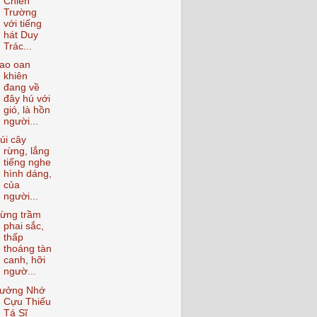
Chiến
Trường
với tiếng
hát Duy
Trác...
ao oan
khiên
đang về
đây hú với
gió, là hồn
người...
úi cây
rừng, lắng
tiếng nghe
hình dáng,
của
người...
ừng trầm
phai sắc,
thấp
thoáng tàn
canh, hỡi
ngườ...
ưởng Nhớ
Cựu Thiếu
Tá Sĩ