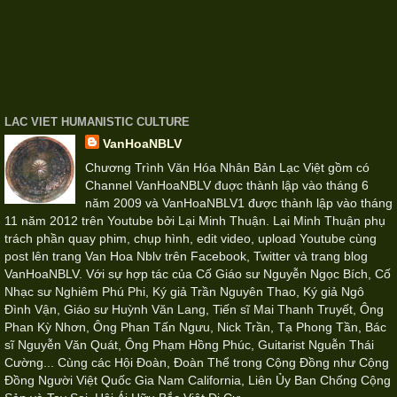
LAC VIET HUMANISTIC CULTURE
VanHoaNBLV
Chương Trình Văn Hóa Nhân Bản Lạc Việt gồm có
Channel VanHoaNBLV đuợc thành lập vào tháng 6
năm 2009 và VanHoaNBLV1 được thành lập vào tháng
11 năm 2012 trên Youtube bởi Lại Minh Thuận. Lại Minh Thuận phụ
trách phần quay phim, chụp hình, edit video, upload Youtube cùng
post lên trang Van Hoa Nblv trên Facebook, Twitter và trang blog
VanHoaNBLV. Với sự hợp tác của Cố Giáo sư Nguyễn Ngọc Bích, Cố
Nhạc sư Nghiêm Phú Phi, Ký giả Trần Nguyên Thao, Ký giả Ngô
Đình Vận, Giáo sư Huỳnh Văn Lang, Tiến sĩ Mai Thanh Truyết, Ông
Phan Kỳ Nhơn, Ông Phan Tấn Ngưu, Nick Trần, Tạ Phong Tần, Bác
sĩ Nguyễn Văn Quát, Ông Phạm Hồng Phúc, Guitarist Nguễn Thái
Cường... Cùng các Hội Đoàn, Đoàn Thể trong Cộng Đồng như Cộng
Đồng Người Việt Quốc Gia Nam California, Liên Ủy Ban Chống Cộng