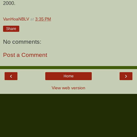
2000.
VanHoaNBLV
at
3:35 PM
Share
No comments:
Post a Comment
‹
›
Home
View web version