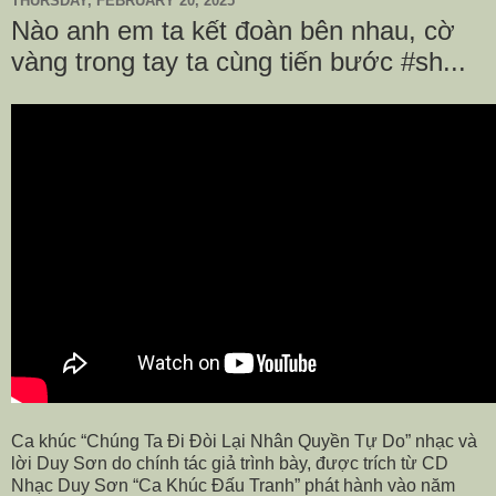
THURSDAY, FEBRUARY 20, 2025
Nào anh em ta kết đoàn bên nhau, cờ
vàng trong tay ta cùng tiến bước #sh...
Ca khúc “Chúng Ta Đi Đòi Lại Nhân Quyền Tự Do” nhạc và
lời Duy Sơn do chính tác giả trình bày, được trích từ CD
Nhạc Duy Sơn “Ca Khúc Đấu Tranh” phát hành vào năm