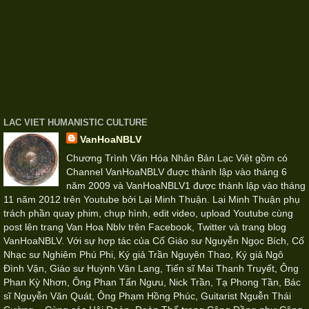
LAC VIET HUMANISTIC CULTURE
VanHoaNBLV
Chương Trình Văn Hóa Nhân Bản Lạc Việt gồm có
Channel VanHoaNBLV đuợc thành lập vào tháng 6
năm 2009 và VanHoaNBLV1 được thành lập vào tháng
11 năm 2012 trên Youtube bởi Lại Minh Thuận. Lại Minh Thuận phụ
trách phần quay phim, chụp hình, edit video, upload Youtube cùng
post lên trang Van Hoa Nblv trên Facebook, Twitter và trang blog
VanHoaNBLV. Với sự hợp tác của Cố Giáo sư Nguyễn Ngọc Bích, Cố
Nhạc sư Nghiêm Phú Phi, Ký giả Trần Nguyên Thao, Ký giả Ngô
Đình Vận, Giáo sư Huỳnh Văn Lang, Tiến sĩ Mai Thanh Truyết, Ông
Phan Kỳ Nhơn, Ông Phan Tấn Ngưu, Nick Trần, Tạ Phong Tần, Bác
sĩ Nguyễn Văn Quát, Ông Phạm Hồng Phúc, Guitarist Nguễn Thái