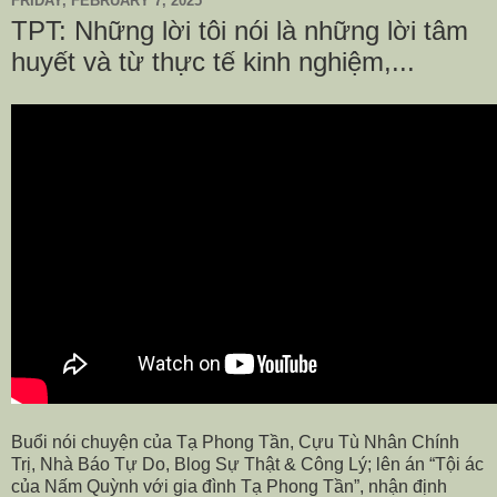
FRIDAY, FEBRUARY 7, 2025
TPT: Những lời tôi nói là những lời tâm
huyết và từ thực tế kinh nghiệm,...
Buổi nói chuyện của Tạ Phong Tần, Cựu Tù Nhân Chính
Trị, Nhà Báo Tự Do, Blog Sự Thật & Công Lý; lên án “Tội ác
của Nấm Quỳnh với gia đình Tạ Phong Tần”, nhận định