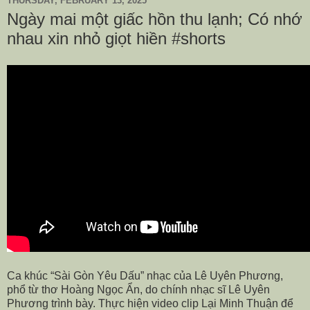
THURSDAY, FEBRUARY 13, 2025
Ngày mai một giấc hồn thu lạnh; Có nhớ
nhau xin nhỏ giọt hiền #shorts
Ca khúc “Sài Gòn Yêu Dấu” nhạc của Lê Uyên Phương,
phổ từ thơ Hoàng Ngọc Ẩn, do chính nhạc sĩ Lê Uyên
Phương trình bày. Thực hiện video clip Lại Minh Thuận để