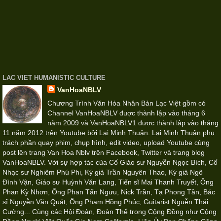
LAC VIET HUMANISTIC CULTURE
VanHoaNBLV
Chương Trình Văn Hóa Nhân Bản Lạc Việt gồm có
Channel VanHoaNBLV đuợc thành lập vào tháng 6
năm 2009 và VanHoaNBLV1 được thành lập vào tháng
11 năm 2012 trên Youtube bởi Lại Minh Thuận. Lại Minh Thuận phụ
trách phần quay phim, chụp hình, edit video, upload Youtube cùng
post lên trang Van Hoa Nblv trên Facebook, Twitter và trang blog
VanHoaNBLV. Với sự hợp tác của Cố Giáo sư Nguyễn Ngọc Bích, Cố
Nhạc sư Nghiêm Phú Phi, Ký giả Trần Nguyên Thao, Ký giả Ngô
Đình Vận, Giáo sư Huỳnh Văn Lang, Tiến sĩ Mai Thanh Truyết, Ông
Phan Kỳ Nhơn, Ông Phan Tấn Ngưu, Nick Trần, Tạ Phong Tần, Bác
sĩ Nguyễn Văn Quát, Ông Phạm Hồng Phúc, Guitarist Nguễn Thái
Cường... Cùng các Hội Đoàn, Đoàn Thể trong Cộng Đồng như Cộng