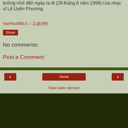
tướng nhớ đến ngày ra đi (29 tháng 6 năm 1999) của nhạc
sĩ Lê Uyên Phương.
VanHoaNBLV
at
2:36 PM
Share
No comments:
Post a Comment
‹
›
Home
View web version