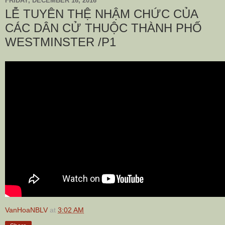
FRIDAY, DECEMBER 16, 2016
LỄ TUYÊN THỆ NHẬM CHỨC CỦA
CÁC DÂN CỬ THUỘC THÀNH PHỐ
WESTMINSTER /P1
VanHoaNBLV
at
3:02 AM