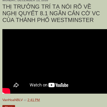
MONDAY, DECEMBER 19, 2016
THỊ TRƯỞNG TRÍ TẠ NÓI RÕ VỀ
NGHỊ QUYẾT 8.1 NGĂN CẢN CỜ VC
CỦA THÀNH PHỐ WESTMINSTER
VanHoaNBLV
at
2:41 PM