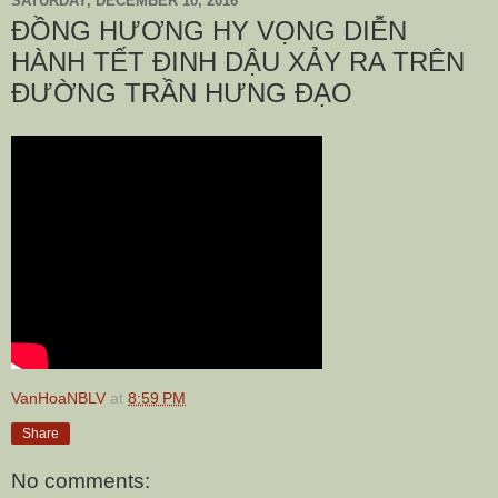
SATURDAY, DECEMBER 10, 2016
ĐỒNG HƯƠNG HY VỌNG DIỄN
HÀNH TẾT ĐINH DẬU XẢY RA TRÊN
ĐƯỜNG TRẦN HƯNG ĐẠO
VanHoaNBLV
at
8:59 PM
Share
No comments: