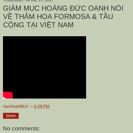
THURSDAY, APRIL 27, 2017
GIÁM MỤC HOÀNG ĐỨC OANH NÓI
VỀ THẢM HỌA FORMOSA & TẦU
CỘNG TẠI VIỆT NAM
VanHoaNBLV
at
6:09 PM
Share
No comments: