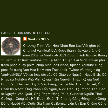
LAC VIET HUMANISTIC CULTURE
VanHoaNBLV
Chương Trình Văn Hóa Nhân Bản Lạc Việt gồm có
Channel VanHoaNBLV đuợc thành lập vào tháng 6
năm 2009 và VanHoaNBLV1 được thành lập vào tháng
11 năm 2012 trên Youtube bởi Lại Minh Thuận. Lại Minh Thuận phụ
trách phần quay phim, chụp hình, edit video, upload Youtube cùng
post lên trang Van Hoa Nblv trên Facebook, Twitter và trang blog
VanHoaNBLV. Với sự hợp tác của Cố Giáo sư Nguyễn Ngọc Bích, Cố
Nhạc sư Nghiêm Phú Phi, Ký giả Trần Nguyên Thao, Ký giả Ngô
Đình Vận, Giáo sư Huỳnh Văn Lang, Tiến sĩ Mai Thanh Truyết, Ông
Phan Kỳ Nhơn, Ông Phan Tấn Ngưu, Nick Trần, Tạ Phong Tần, Bác
sĩ Nguyễn Văn Quát, Ông Phạm Hồng Phúc, Guitarist Nguễn Thái
Cường... Cùng các Hội Đoàn, Đoàn Thể trong Cộng Đồng như Cộng
Đồng Người Việt Quốc Gia Nam California, Liên Ủy Ban Chống Cộng