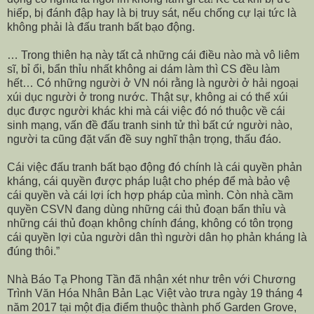
hiếp, bị đánh đập hay là bị truy sát, nếu chống cự lại tức là
không phải là đấu tranh bất bạo động.
… Trong thiên hạ này tất cả những cái điều nào mà vô liêm
sĩ, bỉ ổi, bẩn thỉu nhất không ai dám làm thì CS đều làm
hết… Có những người ở VN nói rằng là người ở hải ngoại
xúi dục người ở trong nước. Thật sự, không ai có thể xúi
dục được người khác khi mà cái việc đó nó thuộc về cái
sinh mạng, vấn đề đấu tranh sinh tử thì bất cứ người nào,
người ta cũng đặt vấn đề suy nghĩ thận trọng, thấu đáo.
Cái việc đấu tranh bất bạo động đó chính là cái quyền phản
kháng, cái quyền được pháp luật cho phép để mà bảo vệ
cái quyền và cái lợi ích hợp pháp của mình. Còn nhà cầm
quyền CSVN đang dùng những cái thủ đoạn bẩn thỉu và
những cái thủ đoạn không chính đáng, không có tôn trọng
cái quyền lợi của người dân thì người dân họ phản kháng là
đúng thôi.”
Nhà Báo Tạ Phong Tần đã nhận xét như trên với Chương
Trình Văn Hóa Nhân Bản Lạc Việt vào trưa ngày 19 tháng 4
năm 2017 tại một địa điểm thuộc thành phố Garden Grove,