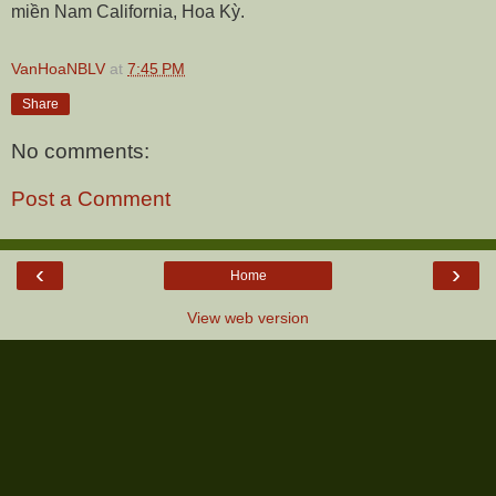
miền Nam California, Hoa Kỳ.
VanHoaNBLV
at
7:45 PM
Share
No comments:
Post a Comment
‹
›
Home
View web version