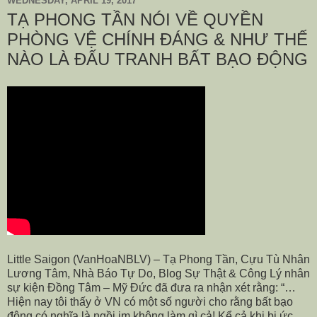
WEDNESDAY, APRIL 19, 2017
TẠ PHONG TẦN NÓI VỀ QUYỀN
PHÒNG VỆ CHÍNH ĐÁNG & NHƯ THẾ
NÀO LÀ ĐẤU TRANH BẤT BẠO ĐỘNG
Little Saigon (VanHoaNBLV) – Tạ Phong Tần, Cựu Tù Nhân
Lương Tâm, Nhà Báo Tự Do, Blog Sự Thật & Công Lý nhân
sự kiện Đồng Tâm – Mỹ Đức đã đưa ra nhận xét rằng: “…
Hiện nay tôi thấy ở VN có một số người cho rằng bất bạo
động có nghĩa là ngồi im không làm gì cả! Kể cả khi bị ức