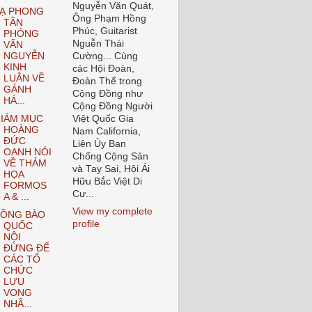
Nguyễn Văn Quát,
Ạ PHONG
Ông Phạm Hồng
TẦN
Phúc, Guitarist
PHỎNG
Nguễn Thái
VẤN
NGUYỄN
Cường... Cùng
KINH
các Hội Đoàn,
LUÂN VỀ
Đoàn Thể trong
GÁNH
Cộng Đồng như
HÁ...
Cộng Đồng Người
IÁM MỤC
Việt Quốc Gia
HOÀNG
Nam California,
ĐỨC
Liên Ủy Ban
OANH NÓI
Chống Cộng Sản
VỀ THẢM
và Tay Sai, Hội Ái
HỌA
Hữu Bắc Việt Di
FORMOS
Cư...
A & ...
View my complete
ỒNG BÀO
profile
QUỐC
NỘI
ĐỪNG ĐỂ
CÁC TỔ
CHỨC
LƯU
VONG
NHÂ...