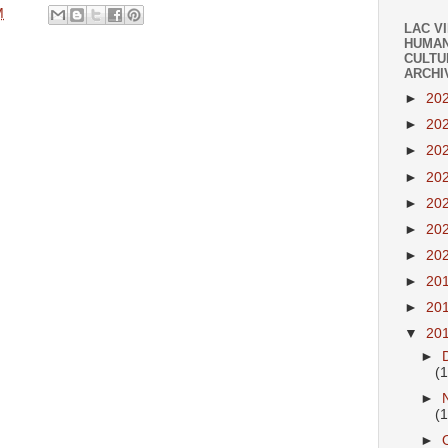
M
LAC V
HUMAN
CULTU
ARCHI
►
20
►
20
►
20
►
20
►
20
►
20
►
20
►
20
►
20
▼
20
►
(
►
(1
►