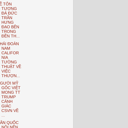
Ễ TÔN
TƯỢNG
ĐÁ ĐỨC
TRẦN
HƯNG
ĐẠO BÊN
TRONG
ĐỀN TH...
HÁI ĐOÀN
NAM
CALIFOR
NIA
TƯỜNG
THUẬT VỀ
VIỆC
THƯỢN...
GƯỜI MỸ
GỐC VIỆT
MONG TT
TRUMP
CẢNH
GIÁC
CSVN VỀ
...
ÂN QUỐC
NỘI NÊN