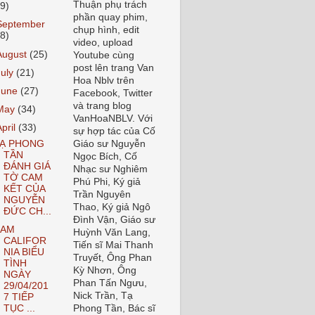
Thuận phụ trách
19)
phần quay phim,
September
chụp hình, edit
18)
video, upload
August
(25)
Youtube cùng
post lên trang Van
July
(21)
Hoa Nblv trên
June
(27)
Facebook, Twitter
và trang blog
May
(34)
VanHoaNBLV. Với
April
(33)
sự hợp tác của Cố
Ạ PHONG
Giáo sư Nguyễn
TẦN
Ngọc Bích, Cố
ĐÁNH GIÁ
Nhạc sư Nghiêm
TỜ CAM
Phú Phi, Ký giả
KẾT CỦA
Trần Nguyên
NGUYỄN
Thao, Ký giả Ngô
ĐỨC CH...
Đình Vận, Giáo sư
NAM
Huỳnh Văn Lang,
CALIFOR
Tiến sĩ Mai Thanh
NIA BIỂU
Truyết, Ông Phan
TÌNH
Kỳ Nhơn, Ông
NGÀY
Phan Tấn Ngưu,
29/04/201
Nick Trần, Tạ
7 TIẾP
TỤC ...
Phong Tần, Bác sĩ