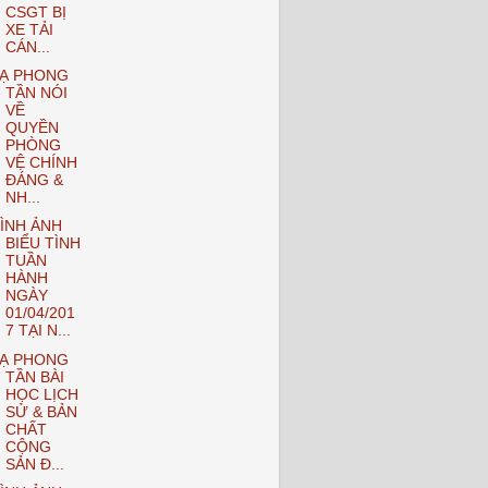
CSGT BỊ
XE TẢI
CÁN...
Ạ PHONG
TẦN NÓI
VỀ
QUYỀN
PHÒNG
VỆ CHÍNH
ĐÁNG &
NH...
ÌNH ẢNH
BIỂU TÌNH
TUẦN
HÀNH
NGÀY
01/04/201
7 TẠI N...
Ạ PHONG
TẦN BÀI
HỌC LỊCH
SỬ & BẢN
CHẤT
CỘNG
SẢN Đ...