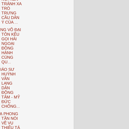
TRÁNH XA
TRÒ
TRƯNG
CẦU DÂN
Ý CỦA ...
NG VÕ ĐẠI
TÔN KÊU
GỌI HẢI
NGOẠI
ĐỒNG
HÀNH
CÙNG
QU...
IÁO SƯ
HUỲNH
VĂN
LANG
DÂN
ĐỒNG
TÂM - MỸ
ĐỨC
CHỐNG...
Ạ PHONG
TẦN NÓI
VỀ VỤ
THIẾU TÁ