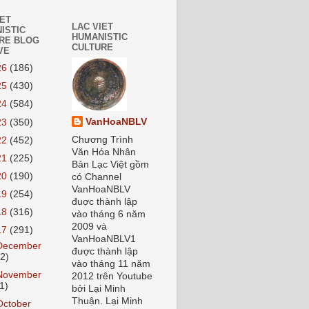
IET
LAC VIET
ISTIC
HUMANISTIC
RE BLOG
CULTURE
VE
26
(186)
25
(430)
24
(584)
VanHoaNBLV
23
(350)
Chương Trình
22
(452)
Văn Hóa Nhân
21
(225)
Bản Lạc Việt gồm
20
(190)
có Channel
VanHoaNBLV
19
(254)
đuợc thành lập
18
(316)
vào tháng 6 năm
2009 và
17
(291)
VanHoaNBLV1
December
được thành lập
12)
vào tháng 11 năm
November
2012 trên Youtube
1)
bởi Lại Minh
Thuận. Lại Minh
October