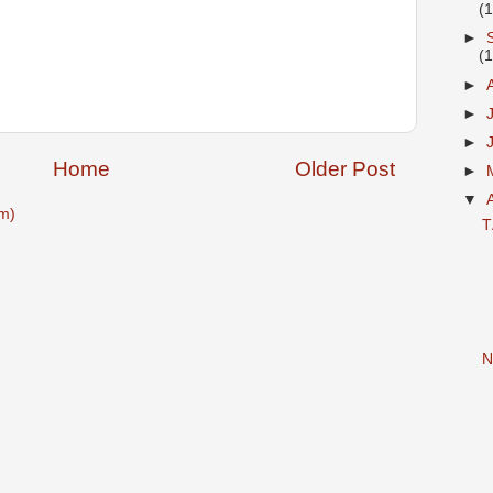
(
►
(
►
►
►
Home
Older Post
►
▼
m)
T