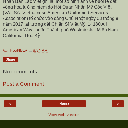
Nhân Bản Lạc Việt ghi lại môt số hình ảnh về buổi lễ đặt
vòng hoa tưởng niệm do Hội Quân Nhân Mỹ Gốc Việt
(VAUSA: Vietnamese American Uniformed Services
Association) tổ chức vào sáng Chủ Nhật ngày 03 tháng 9
năm 2017 tại tượng đài Chiến Sĩ Việt Mỹ
, 14180 All
American Way, thuộc Thành phố Westminster, Miền Nam
California, Hoa Kỳ.
VanHoaNBLV
at
8:34 AM
Share
No comments:
Post a Comment
‹
›
Home
View web version