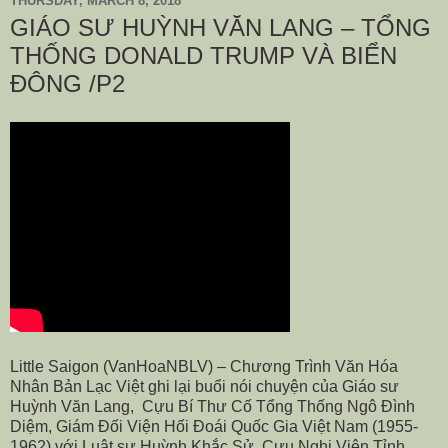
THURSDAY, MARCH 8, 2018
GIÁO SƯ HUỲNH VĂN LANG – TỔNG
THỐNG DONALD TRUMP VÀ BIỂN
ĐÔNG /P2
Little Saigon (VanHoaNBLV) – Chương Trình Văn Hóa
Nhân Bản Lạc Việt ghi lại buổi nói chuyện của Giáo sư
Huỳnh Văn Lang, Cựu Bí Thư Cố Tổng Thống Ngô Đình
Diệm, Giám Đối Viện Hối Đoái Quốc Gia Việt Nam (1955-
1962) với Luật sư Huỳnh Khắc Sử, Cựu Nghị Viên Tỉnh