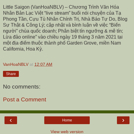
Little Saigon (VanHoaNBLV) – Chương Trình Văn Hóa
Nhân Bản Lạc Việt “live stream” buổi nói chuyện của Tạ
Phong Tần, Cựu Tù Nhân Chính Trị, Nhà Báo Tự Do, Blog
Sự Thật & Công Lý; cập nhật và bình luận về việc “Biển
người” chùa quốc doanh; Phân biệt tín ngưỡng & mê tín;
Lừa đảo online” vào chiều ngày 19 tháng 3 năm 2021 tại
một địa điểm thuộc thành phố Garden Grove, miền Nam
California, Hoa Kỳ.
VanHoaNBLV
at
12:07 AM
Share
No comments:
Post a Comment
‹
›
Home
View web version