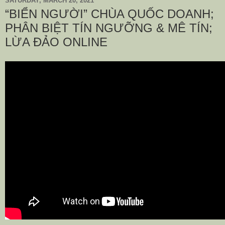
SATURDAY, MARCH 20, 2021
“BIỂN NGƯỜI” CHÙA QUỐC DOANH;
PHÂN BIỆT TÍN NGƯỠNG & MÊ TÍN;
LỪA ĐẢO ONLINE