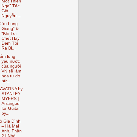
Một Thiên
Nga” Tác
Giả
Nguyễn ...
Cửu Long
Giang” &
“Khi Tôi
Chết Hãy
Đem Tôi
Ra Bi...
ấm lòng
yêu nước
của người
VN sẽ làm
hoa tự do
bừ...
AVATINA by
STANLEY
MYERS |
Arranged
for Guitar
by...
ô Gia Đình
– Hà Mai
Anh, Phần
2 | Nhà