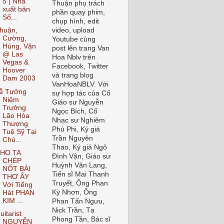
5 | Nhà
Thuận phụ trách
xuất bản
phần quay phim,
Số...
chụp hình, edit
video, upload
huận,
Cường,
Youtube cùng
Hùng, Vận
post lên trang Van
@ Las
Hoa Nblv trên
Vegas &
Facebook, Twitter
Hoover
và trang blog
Dam 2003
VanHoaNBLV. Với
ễ Tưởng
sự hợp tác của Cố
Niệm
Giáo sư Nguyễn
Trưởng
Ngọc Bích, Cố
Lão Hòa
Nhạc sư Nghiêm
Thượng
Phú Phi, Ký giả
Tuệ Sỹ Tại
Trần Nguyên
Chù...
Thao, Ký giả Ngô
HO TA
Đình Vận, Giáo sư
CHÉP
Huỳnh Văn Lang,
NỐT BÀI
Tiến sĩ Mai Thanh
THƠ ẤY
Truyết, Ông Phan
Với Tiếng
Kỳ Nhơn, Ông
Hát PHAN
KIM ...
Phan Tấn Ngưu,
Nick Trần, Tạ
uitarist
Phong Tần, Bác sĩ
NGUYỄN