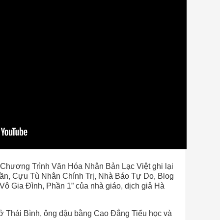
 Chương Trình Văn Hóa Nhân Bản Lạc Việt ghi lại
ần, Cựu Tù Nhân Chính Trị, Nhà Báo Tự Do, Blog
“Vô Gia Đình, Phần
1”
của nhà giáo,
dịch giả Hà
 ở Thái Bình, ông đậu bằng Cao Đẳng Tiểu học và