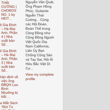
Nguyễn Văn Quát,
THÁI
Ông Phạm Hồng
CƯỜNG |
CHOROS
Phúc, Guitarist
NO. 1 by
Nguễn Thái
HEIT...
Cường... Cùng
các Hội Đoàn,
ô Gia Đình
Đoàn Thể trong
– Hà Mai
Anh, Phần
Cộng Đồng như
4 | Nhà
Cộng Đồng Người
xuất bản
Việt Quốc Gia
Số...
Nam California,
Liên Ủy Ban
ô Gia Đình
– Hà Mai
Chống Cộng Sản
Anh, Phần
và Tay Sai, Hội Ái
3 | Nhà
Hữu Bắc Việt Di
xuất bản
Cư...
Số...
View my complete
hận định về
profile
việc ông
ĐBQH Lưu
Bình
Nhưỡng bị
bắt ...
a Mắt Sách
“Đời Tù