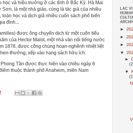
 học và hiệu trưởng ở các tỉnh ở Bắc Kỳ. Hà Mai
LAC V
 Sơn, là một nhà giáo, cùng là tác giả của nhiều
HUMAN
 toán học và dịch giả nhiều cuốn sách phổ biến
CULTU
a đình...
ARCHI
►
20
milles) được ông chuyển dịch từ một cuốn tiểu
►
20
phẩm của Hector Malot, một nhà văn nổi tiếng nước
►
20
ăm 1878, được công chúng hoan-nghênh nhiệt liệt
en-thưởng, xếp vào hạng sách hữu ích.
▼
20
►
 Phong Tần được thực hiện vào chiều ngày 6
(
a điểm thuộc thành phố Anaheim, miền Nam
▼
(
M
V