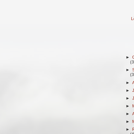
L
►
(
►
(
►
►
►
►
►
►
►