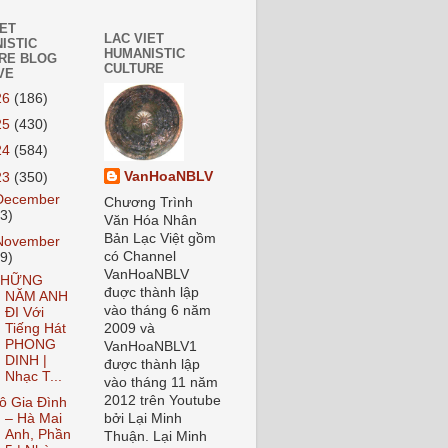
IET
LAC VIET
ISTIC
HUMANISTIC
RE BLOG
CULTURE
VE
26
(186)
25
(430)
24
(584)
VanHoaNBLV
23
(350)
December
Chương Trình
23)
Văn Hóa Nhân
Bản Lạc Việt gồm
November
có Channel
19)
VanHoaNBLV
NHỮNG
đuợc thành lập
NĂM ANH
vào tháng 6 năm
ĐI Với
Tiếng Hát
2009 và
PHONG
VanHoaNBLV1
DINH |
được thành lập
Nhạc T...
vào tháng 11 năm
2012 trên Youtube
ô Gia Đình
– Hà Mai
bởi Lại Minh
Anh, Phần
Thuận. Lại Minh