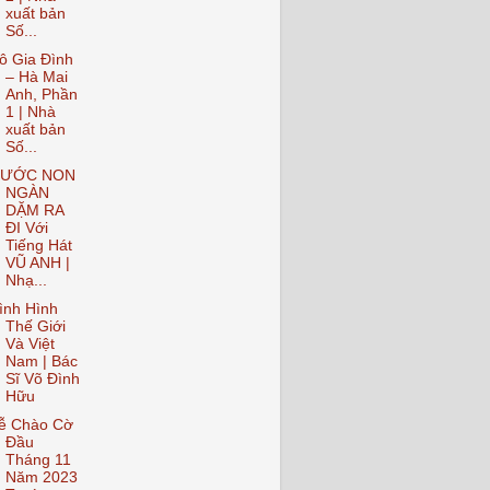
xuất bản
Số...
ô Gia Đình
– Hà Mai
Anh, Phần
1 | Nhà
xuất bản
Số...
ƯỚC NON
NGÀN
DẶM RA
ĐI Với
Tiếng Hát
VŨ ANH |
Nhạ...
ình Hình
Thế Giới
Và Việt
Nam | Bác
Sĩ Võ Đình
Hữu
ễ Chào Cờ
Đầu
Tháng 11
Năm 2023