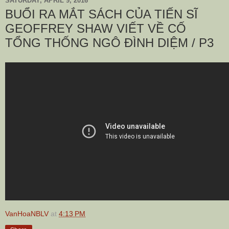
SATURDAY, APRIL 9, 2016
BUỔI RA MẮT SÁCH CỦA TIẾN SĨ
GEOFFREY SHAW VIẾT VỀ CỐ
TỔNG THỐNG NGÔ ĐÌNH DIỆM / P3
VanHoaNBLV
at
4:13 PM