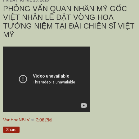
FRIDAY, APRIL 29, 2016
PHỎNG VẤN QUAN NHÂN MỸ GỐC
VIỆT NHÂN LỄ ĐẶT VÒNG HOA
TƯỞNG NIỆM TẠI ĐÀI CHIẾN SĨ VIỆT
MỸ
VanHoaNBLV
at
7:06 PM
Share