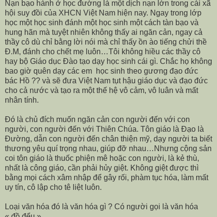
Nạn bạo hành ở học đường là một dịch nạn lớn trong cái xã
hội suy đồi của XHCN Việt Nam hiện nay. Ngay trong lớp
học một học sinh đánh một học sinh một cách tàn bạo và
hung hãn mà tuyệt nhiên không thấy ai ngăn cản, ngay cả
thầy cô dù chỉ bằng lời nói mà chỉ thấy ồn ào tiếng chửi thề
Đ.M, đánh cho chết mẹ luôn…Tôi không hiều các thầy cô
hay bộ Giáo dục Đào tạo dạy học sinh cái gì. Chắc họ không
bao giờ quên dạy các em học sinh theo gương đạo đức
bác Hồ ?? và sẽ đưa Việt Nam tụt hậu giáo dục và đạo đức
cho cả nước và tạo ra một thế hệ vô cảm, vô luân và mất
nhân tính.
Đó là chủ đích muốn ngăn cản con người đến với con
người, con người đến với Thiên Chúa. Tôn giáo là Đạo là
Đường, dẫn con người đến chân thiện mỹ, dạy người ta biết
thương yêu quí trọng nhau, giúp đỡ nhau…Nhưng cộng sản
coi tôn giáo là thuốc phiện mê hoặc con người, là kẻ thù,
nhất là công giáo, cần phải hủy giệt. Không giệt được thì
bằng mọi cách xâm nhập để gây rối, phàm tục hóa, làm mất
uy tín, cô lập cho tê liệt luôn.
Loại văn hóa đó là văn hóa gì ? Có người gọi là văn hóa
« đồ đểu ».