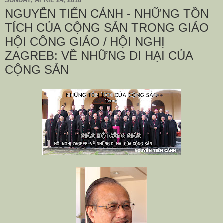
SUNDAY, APRIL 24, 2016
NGUYỄN TIẾN CẢNH - NHỮNG TỒN
TÍCH CỦA CỘNG SẢN TRONG GIÁO
HỘI CÔNG GIÁO / HỘI NGHỊ
ZAGREB: VỀ NHỮNG DI HẠI CỦA
CỘNG SẢN