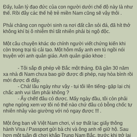
Đấy, luân lý đạo đức của con người dưới chế độ này là như
thế. Rồi đây các thế hệ trẻ miền Nam cũng sẽ vậy thôi .
Phải chăng con người sinh ra nơi đất cằn sỏi đá, đã hít thở
không khí bị ô nhiễm thì tất nhiên phải bị ngộ độc.
Một câu chuyện khác do chính người viết chứng kiến khi
còn trong trại tù cải tạo. Một hôm mấy anh em tù ngồi nói
truyện với anh quản giáo. Anh quản giáo khoe :
- Tôi sắp đi phép về Bắc một tháng. Đã gần 30 năm
xa nhà đi Nam chưa bao giờ được đi phép, nay hòa bình rồi
mới được đi đấy.
- Chà! lâu ngày như vậy - tụi tôi lên tiếng- gặp lại chị
chắc anh vui lắm phải không ?
- Ấy chết! đâu có được. Mấy ngày đầu, tôi còn phải
nghe ngóng xem vợ tôi nó thế nào chứ đâu có bỗng chốc tự
nhiên nhảy vào giường với nó ngay được !!! .
Một ông bạn về Việt Nam chơi, vì sợ thất lạc giấy thông
hành Visa / Passport gửi bà chị và ông anh rể giữ hộ. Sau
hơn một tuần đi chơi khắp Trung Nam Bắc, trước khi trở lại