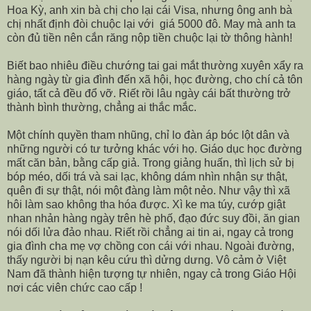
Hoa Kỳ, anh xin bà chị cho lại cái Visa, nhưng ông anh bà
chị nhất định đòi chuộc lại với giá 5000 đô. May mà anh ta
còn đủ tiền nên cắn răng nộp tiền chuộc lại tờ thông hành!
Biết bao nhiêu điều chướng tai gai mắt thường xuyên xẩy ra
hàng ngày từ gia đình đến xã hội, học đường, cho chí cả tôn
giáo, tất cả đều đổ vỡ. Riết rồi lâu ngày cái bất thường trở
thành bình thường, chẳng ai thắc mắc.
Một chính quyền tham nhũng, chỉ lo đàn áp bóc lột dân và
những người có tư tưởng khác với họ. Giáo dục học đường
mất căn bản, bằng cấp giả. Trong giảng huấn, thì lịch sử bị
bóp méo, dối trá và sai lạc, không dám nhìn nhận sự thật,
quên đi sự thật, nói một đàng làm một nẻo. Như vậy thì xã
hôi làm sao không tha hóa được. Xì ke ma túy, cướp giật
nhan nhản hàng ngày trên hè phố, đạo đức suy đồi, ăn gian
nói dối lửa đảo nhau. Riết rồi chẳng ai tin ai, ngay cả trong
gia đình cha mẹ vợ chồng con cái với nhau. Ngoài đường,
thấy người bị nạn kêu cứu thì dửng dưng. Vô cảm ở Việt
Nam đã thành hiện tượng tự nhiên, ngay cả trong Giáo Hội
nơi các viên chức cao cấp !