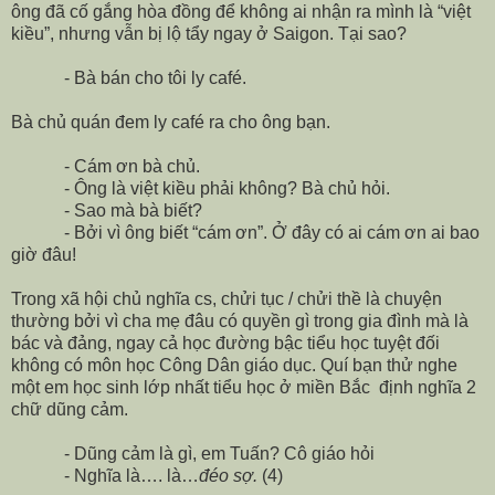
ông đã cố gắng hòa đồng để không ai nhận ra mình là “việt
kiều”, nhưng vẫn bị lộ tẩy ngay ở Saigon. Tại sao?
- Bà bán cho tôi ly café.
Bà chủ quán đem ly café ra cho ông bạn.
- Cám ơn bà chủ.
- Ông là việt kiều phải không? Bà chủ hỏi.
- Sao mà bà biết?
- Bởi vì ông biết “cám ơn”. Ở đây có ai cám ơn ai bao
giờ đâu!
Trong xã hội chủ nghĩa cs, chửi tục / chửi thề là chuyện
thường bởi vì cha mẹ đâu có quyền gì trong gia đình mà là
bác và đảng, ngay cả học đường bậc tiểu học tuyệt đối
không có môn học Công Dân giáo dục. Quí bạn thử nghe
một em học sinh lớp nhất tiểu học ở miền Bắc định nghĩa 2
chữ dũng cảm.
- Dũng cảm là gì, em Tuấn? Cô giáo hỏi
- Nghĩa là…. là…
đéo sợ.
(4)