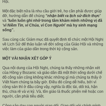
Hội.
Một đặc biệt nữa là nhu cầu giới trẻ, họ cần phải được giúp
đỡ, hướng dẫn để chúng
“nhận biết ra lịch sử đích thực
”
và “
luôn luôn ghi nhớ trong tâm khảm mình những vị đã
‘vì
Niềm Tin, vì Chúa, vì Con Người’
mà hy sinh mạng
sống”.
Sau cùng các Giám mục đã quyết định tổ chức một Hội Nghị
về Lịch Sử để thảo luận về đời sống của Giáo Hội và những
việc làm của giáo dân trong thời kỳ cộng sản.
MỘT VÀI NHẬN XÉT GÓP Ý
Qua nội dung của Hội Nghị, chúng ta thấy những nhận xét
của Hồng y Bozanic và giáo dân đã một thời sống dưới chế
độ cộng sản cũng không khác những gì mà chúng ta thấy ở
Việt Nam chúng ta bây giờ. Điều đó cũng dễ hiểu, bởi vì
cộng sản thì ở đâu cũng vậy, nghĩa là độc tài, dối trá, hận
thù, chia rẽ và vị kỷ. Và, tôn giáo là thuốc phiện mê hoặc con
người, cần phải tiêu diệt.
Cộng sản dạy con người gian dối. Gian dối với chính mình