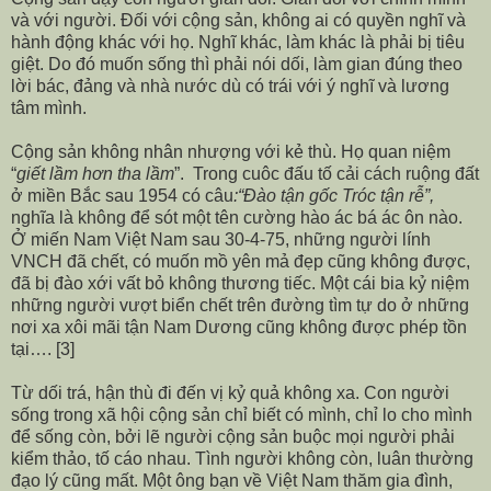
và với người. Đối với cộng sản, không ai có quyền nghĩ và
hành động khác với họ. Nghĩ khác, làm khác là phải bị tiêu
giệt. Do đó muốn sống thì phải nói dối, làm gian đúng theo
lời bác, đảng và nhà nước dù có trái với ý nghĩ và lương
tâm mình.
Cộng sản không nhân nhượng với kẻ thù. Họ quan niệm
“
giết lầm hơn tha lầm
”. Trong cuôc đấu tố cải cách ruộng đất
ở miền Bắc sau 1954 có câu
:“Đào tận
gốc Tróc tận rễ”,
nghĩa là không để sót một tên cường hào ác bá ác ôn nào.
Ở miến Nam Việt Nam sau 30-4-75, những người lính
VNCH đã chết, có muốn mồ yên mả đẹp cũng không được,
đã bị đào xới vất bỏ không thương tiếc. Một cái bia kỷ niệm
những người vượt biển chết trên đường tìm tự do ở những
nơi xa xôi mãi tận Nam Dương cũng không được phép tồn
tại….
[3]
Từ dối trá, hận thù đi đến vị kỷ quả không xa. Con người
sống trong xã hội cộng sản chỉ biết có mình, chỉ lo cho mình
để sống còn, bởi lẽ người cộng sản buộc mọi người phải
kiểm thảo, tố cáo nhau. Tình người không còn, luân thường
đạo lý cũng mất. Một ông bạn về Việt Nam thăm gia đình,