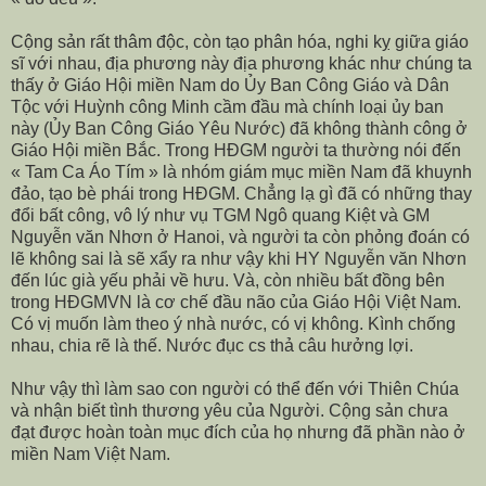
Cộng sản rất thâm độc, còn tạo phân hóa, nghi kỵ giữa giáo
sĩ với nhau, địa phương này địa phương khác như chúng ta
thấy ở Giáo Hội miền Nam do Ủy Ban Công Giáo và Dân
Tộc với Huỳnh công Minh cầm đầu mà chính loại ủy ban
này (Ủy Ban Công Giáo Yêu Nước) đã không thành công ở
Giáo Hội miền Bắc. Trong HĐGM người ta thường nói đến
« Tam Ca Áo Tím » là nhóm giám mục miền Nam đã khuynh
đảo, tạo bè phái trong HĐGM. Chẳng lạ gì đã có những thay
đổi bất công, vô lý như vụ TGM Ngô quang Kiệt và GM
Nguyễn văn Nhơn ở Hanoi, và người ta còn phỏng đoán có
lẽ không sai là sẽ xẩy ra như vậy khi HY Nguyễn văn Nhơn
đến lúc già yếu phải về hưu. Và, còn nhiều bất đồng bên
trong HĐGMVN là cơ chế đầu não của Giáo Hội Việt Nam.
Có vị muốn làm theo ý nhà nước, có vị không. Kình chống
nhau, chia rẽ là thế. Nước đục cs thả câu hưởng lợi.
Như vậy thì làm sao con người có thể đến với Thiên Chúa
và nhận biết tình thương yêu của Người. Cộng sản chưa
đạt được hoàn toàn mục đích của họ nhưng đã phần nào ở
miền Nam Việt Nam.