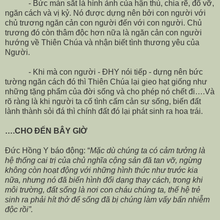
- Bức màn sắt là hình ảnh của hận thù, chia rẽ, đổ vỡ,
ngăn cách và vị kỷ. Nó được dựng nên bởi con người với
chủ trương ngăn cản con người đến với con người. Chủ
trương đó còn thâm độc hơn nữa là ngăn cản con người
hướng về Thiên Chúa và nhận biết tình thương yêu của
Người.
- Khi mà con người - ĐHY nói tiếp - dựng nên bức
tường ngăn cách đó thì Thiên Chúa lại gieo hạt giống như
những tặng phẩm của đời sống và cho phép nó chết đi….Và
rõ ràng là khi người ta cố tình cấm cản sự sống, biến đất
lành thành sỏi đá thì chính đất đó lại phát sinh ra hoa trái.
….CHO ĐẾN BÂY GIỜ
Đức Hồng Y báo động: “
Mặc dù chúng ta có cảm tưởng là
hệ thống cai trị của chủ nghĩa cộng sản đã tan vỡ, ngừng
không còn hoạt động với những hình thức như trước kia
nữa, nhưng nó đã biến hình đổi dạng thay cách, trong khi
môi trường, đất sống là nơi con cháu chúng ta, thế hệ trẻ
sinh ra phải hít thở để sống đã bị chúng làm vấy bẩn nhiễm
độc rồi”.