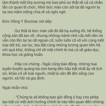
làm thành một lớp sương mù bao phủ sự thật về cả cá nhân
lẫn cơ quan tổ chức. Nhờ bức màn còn sót lại đó người ta
lại reo mầm mống chia rẽ và nghi ngờ.
Đức Hồng Y Bozinac nói tiếp:
-Sự thật là bức màn sắt đó đã hạ xuống rồi, hệ thống
cộng sản đã tan vỡ, nhưng những mảnh nhỏ cấu kết nên nó
vẫn còn tồn tại lại rất ngoan cố, luôn luôn cổ võ với cùng môt
loại dối trá, sai lac, bịa đặt cùng những tương quan liên hệ
với quá khứ, không chỉ về mặt chính trị mà cả về giáo dục,
khoa học và giảng huấn.
-Hãy coi chừng - Ngài cũng báo động- những loại
tuyên truyền quảng bá rùm beng tiền hậu bất nhất ấy về lịch
sử, khảo cổ về loài người, nhất là vấn đề đời sống con
người, xã hội và gia đình.
Ngài nhắn nhủ:
- “Chúng ta sẽ không bao giờ đồng ý hay cho phép
tạo bất cứ một ảnh hưởng chính trị nào liên quan đến những