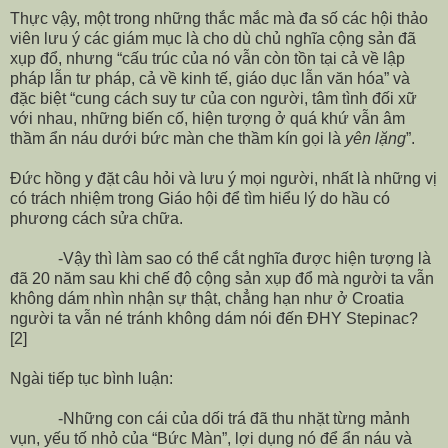
Thực vậy, một trong những thắc mắc mà đa số các hội thảo
viên lưu ý các giám mục là cho dù chủ nghĩa cộng sản đã
xụp đổ, nhưng “cấu trúc của nó vẫn còn tồn tại cả về lập
pháp lẫn tư pháp, cả về kinh tế, giáo dục lẫn văn hóa” và
đặc biệt “cung cách suy tư của con người, tâm tình đối xữ
với nhau, những biến cố, hiện tượng ở quá khứ vẫn âm
thầm ẩn náu dưới bức màn che thầm kín gọi là
yên lặng
”.
Đức hồng y đặt câu hỏi và lưu ý mọi người, nhất là những vị
có trách nhiệm trong Giáo hội để tìm hiểu lý do hầu có
phương cách sửa chữa.
-Vậy thì làm sao có thể cắt nghĩa được hiện tượng là
đã 20 năm sau khi chế độ cộng sản xụp đổ mà người ta vẫn
không dám nhìn nhận sự thật, chẳng hạn như ở Croatia
người ta vẫn né tránh không dám nói đến ĐHY Stepinac?
[2]
Ngài tiếp tục bình luận:
-Những con cái của dối trá đã thu nhặt từng mảnh
vụn, yếu tố nhỏ của “Bức Màn”, lợi dụng nó để ẩn náu và