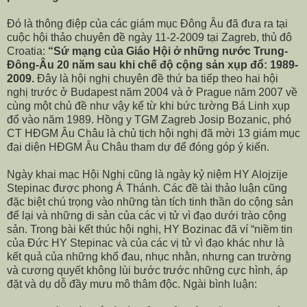
Đó là thông điệp của các giám mục Đông Âu đã đưa ra tại
cuộc hội thảo chuyên đề ngày 11-2-2009 tại Zagreb, thủ đô
Croatia:
“Sứ mạng của Giáo Hội ở những nước Trung-
Đông-Âu 20 năm sau khi chế độ cộng sản xụp đổ: 1989-
2009.
Đây là hội nghị chuyên đề thứ ba tiếp theo hai hội
nghị trước ở Budapest năm 2004 và ở Prague năm 2007 về
cùng một chủ đề như vậy kể từ khi bức tường Bá Linh xụp
đổ vào năm 1989. Hồng y TGM Zagreb Josip Bozanic, phó
CT HĐGM Âu Châu là chủ tịch hội nghị đã mời 13 giám mục
đại diện HĐGM Âu Châu tham dự để đóng góp ý kiến.
Ngày khai mạc Hội Nghị cũng là ngày kỷ niệm HY Alojzije
Stepinac được phong Á Thánh. Các đề tài thảo luận cũng
đặc biệt chú trọng vào những tàn tích tinh thần do cộng sản
để lại và những di sản của các vị tử vì đạo dưới trào cộng
sản. Trong bài kết thúc hội nghị, HY Bozinac đã ví “niềm tin
của Đức HY Stepinac và của các vị tử vì đạo khác như là
kết quả của những khổ đau, nhục nhằn, nhưng can trường
và cương quyết không lùi bước trước những cực hình, áp
đặt và dụ dỗ đầy mưu mô thâm độc. Ngài bình luận: