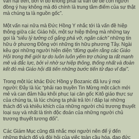
vấn nại trên, bởi vì đó không phải là vấn đề để con người
đồng ý hay không mà đó chính là trung tâm điểm của sự thật
mà chúng ta là nguồn gốc”.
Một vấn nại nữa mà Đức Hồng Y nhắc tới là vấn đề hiệp
thông giữa các Giáo hội, một sự hiệp thông mà những tay
gọi là
“siêu lý tưởng cố gắng phá vỡ, ngăn cách”
những tín
hữu ở phương Đông với những tín hữu phương Tây. Ngài
kêu gọi những người hiện diện
“đừng quên rằng các Giáo
Hội trong thế giới tự do luôn luôn yểm trợ chúng ta rất mạnh
mẽ và đắc lực, bởi vì nhờ sự hiệp thông, thống nhất và đoàn
kết đó mà Giáo hội đã tiến những bước tiến tử đạo vĩ đại”.
Trong một lúc khác Đức Hồng y Bozanic đã lưu ý mọi
người: Đây là lúc “phải rao truyền Tin Mừng một cách mới
mẻ và can đảm hầu khôi phục lại căn gốc Kitô giáo thực sự
của chúng ta, là lúc chúng ta phải trả lời / đáp lại những
thách đố và khiêu khích của những người chủ trương thuyết
loại suy và nhất là tính độc đoán của những người chủ
trương thuyết tương đối”.
Các Giám Mục cũng đã nhắc mọi người nên để ý đến
những thách đố và đòi hỏi của việc toàn cầu hóa, đạo đức