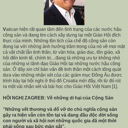
V
atican hiện rất quan tâm đến tình trạng của các nước hậu
cộng sản và đang tìm cách xây dựng lại một Giáo Hội đích
thực của mình. Những tồn tích của chế độ cộng sản còn
đọng lại với những ảnh hưởng trầm trọng của nó về mọi mặt
cả vật chất lẫn tinh thần, từ văn hóa, giáo dục, tôn giáo, xã
hội đến kinh tế, chính trị…đang là những ưu tư không nhỏ
của những vị lãnh đạo Giáo Hội tại những nước hậu cộng
sản. Ở đây xin chỉ bàn vấn đề tinh thần một cách tổng quát
dựa vào những nhận xét của các giám mục Đông Âu được
trình bày tại hội nghị ở thủ đô Croatia mới đây, rồi từ đó rút
ra một vài nhận xét và bài học cho Giáo Hội Việt Nam
[1]
.
HÔI NGHỊ ZAGREB: Về những di hại của Cộng Sản
“Những vết thương và đổ vỡ do chủ nghĩa cộng sản
gây ra hiện vẫn còn tồn tại và đang đầu độc đời sống
con người và xã hội nơi những quốc gia đã một thời
phải sống sau bức màn sắt”.