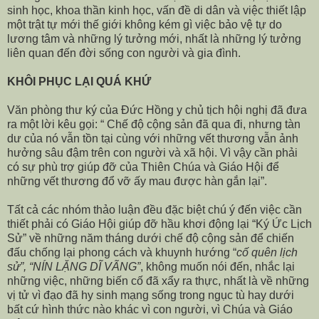
sinh học, khoa thần kinh học, vấn đề di dân và việc thiết lập
một trật tự mới thế giới không kém gì việc bảo vệ tự do
lương tâm và những lý tưởng mới, nhất là những lý tưởng
liên quan đến đời sống con người và gia đình.
KHÔI PHỤC LẠI QUÁ KHỨ
Văn phòng thư ký của Đức Hồng y chủ tịch hội nghị đã đưa
ra một lời kêu gọi: “ Chế độ cộng sản đã qua đi, nhưng tàn
dư của nó vẫn tồn tại cùng với những vết thương vẫn ảnh
hưởng sâu đậm trên con người và xã hội. Vì vậy cần phải
có sự phù trợ giúp đỡ của Thiên Chúa và Giáo Hội để
những vết thương đổ vỡ ấy mau được hàn gắn lại”.
Tất cả các nhóm thảo luận đều đặc biệt chú ý đến việc cần
thiết phải có Giáo Hội giúp đỡ hầu khơi động lại “Ký Ức Lịch
Sử” về những năm tháng dưới chế độ cộng sản để chiến
đấu chống lại phong cách và khuynh hướng “
cố quên lịch
sử”, “NÍN LẶNG DĨ VÃNG”
, không muốn nói đến, nhắc lại
những việc, những biến cố đã xẩy ra thực, nhất là về những
vị tử vì đạo đã hy sinh mạng sống trong ngục tù hay dưới
bất cứ hình thức nào khác vì con người, vì Chúa và Giáo