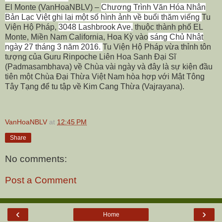
El Monte (VanHoaNBLV) –
Chương Trình Văn Hóa Nhân
Bản Lạc Việt ghi lại một số hình ảnh về buổi thăm viếng
Tu
Viện Hộ Pháp,
3048 Lashbrook Ave,
thuộc thành phố EL
Monte, Miền Nam California, Hoa Kỳ vào
sáng Chủ Nhật
ngày 27 tháng 3 năm 2016.
Tu Viện Hộ Pháp vừa thỉnh tôn
tượng của Guru Rinpoche Liên Hoa Sanh Đại Sĩ
(Padmasambhava) về Chùa vài ngày và đây là sự kiện đầu
tiên một Chùa Đại Thừa Việt Nam hòa hợp với Mật Tông
Tây Tạng để tu tập về Kim Cang Thừa (Vajrayana).
VanHoaNBLV
at
12:45 PM
Share
No comments:
Post a Comment
‹
›
Home