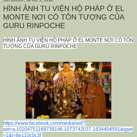
SATURDAY, APRIL 2, 2016
HÌNH ẢNH TU VIỆN HỘ PHÁP Ở EL
MONTE NƠI CÓ TÔN TƯỢNG CỦA
GURU RINPOCHE
HÌNH ẢNH TU VIỆN HỘ PHÁP Ở EL MONTE NƠI CÓ TÔN
TƯỢNG CỦA GURU RINPOCHE
https://www.facebook.com/media/set/?
set=a.10204751169739146.1073742037.1834404591&type
=1&l=8e110c0c3f