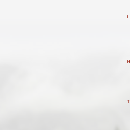
L
H
T