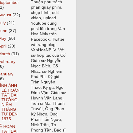
Thuận phụ trách
September
21)
phần quay phim,
chụp hình, edit
August
(22)
video, upload
July
(21)
Youtube cùng
post lên trang Van
June
(37)
Hoa Nblv trên
May
(50)
Facebook, Twitter
và trang blog
April
(29)
VanHoaNBLV. Với
March
(31)
sự hợp tác của Cố
Giáo sư Nguyễn
February
Ngọc Bích, Cố
28)
Nhạc sư Nghiêm
January
Phú Phi, Ký giả
16)
Trần Nguyên
ÌNH ẢNH
Thao, Ký giả Ngô
LỄ HOÀN
Đình Vận, Giáo sư
TẤT ĐÀI
Huỳnh Văn Lang,
TƯỞNG
Tiến sĩ Mai Thanh
NIỆM
Truyết, Ông Phan
THÁNG
TƯ ĐEN
Kỳ Nhơn, Ông
1975
Phan Tấn Ngưu,
Nick Trần, Tạ
Ễ HOÀN
Phong Tần, Bác sĩ
TẤT ĐÀI