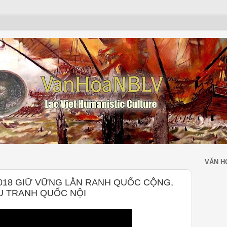
VĂN H
018 GIỮ VỮNG LẰN RANH QUỐC CỘNG,
U TRANH QUỐC NỘI