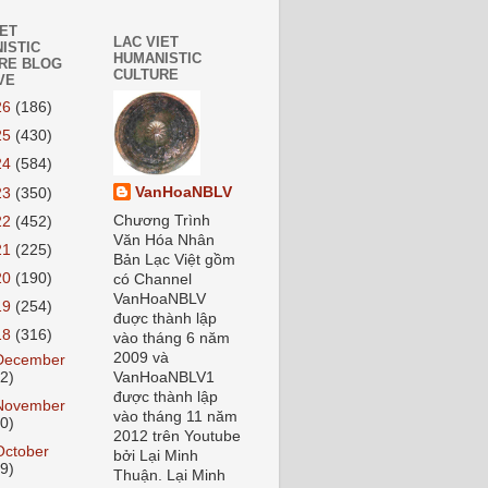
IET
LAC VIET
ISTIC
HUMANISTIC
RE BLOG
CULTURE
VE
26
(186)
25
(430)
24
(584)
VanHoaNBLV
23
(350)
Chương Trình
22
(452)
Văn Hóa Nhân
21
(225)
Bản Lạc Việt gồm
20
(190)
có Channel
VanHoaNBLV
19
(254)
đuợc thành lập
18
(316)
vào tháng 6 năm
2009 và
December
22)
VanHoaNBLV1
được thành lập
November
vào tháng 11 năm
20)
2012 trên Youtube
October
bởi Lại Minh
19)
Thuận. Lại Minh