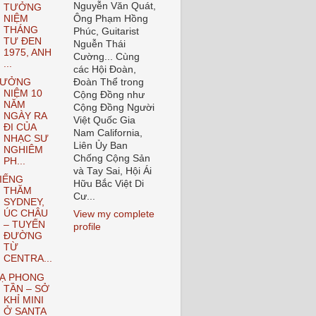
Nguyễn Văn Quát,
TƯỞNG
NIỆM
Ông Phạm Hồng
THÁNG
Phúc, Guitarist
TƯ ĐEN
Nguễn Thái
1975, ANH
Cường... Cùng
...
các Hội Đoàn,
TƯỞNG
Đoàn Thể trong
NIỆM 10
Cộng Đồng như
NĂM
Cộng Đồng Người
NGÀY RA
Việt Quốc Gia
ĐI CỦA
Nam California,
NHẠC SƯ
Liên Ủy Ban
NGHIÊM
Chống Cộng Sản
PH...
và Tay Sai, Hội Ái
IẾNG
Hữu Bắc Việt Di
THĂM
Cư...
SYDNEY,
ÚC CHÂU
View my complete
– TUYẾN
profile
ĐƯỜNG
TỪ
CENTRA...
Ạ PHONG
TẦN – SỞ
KHỈ MINI
Ở SANTA