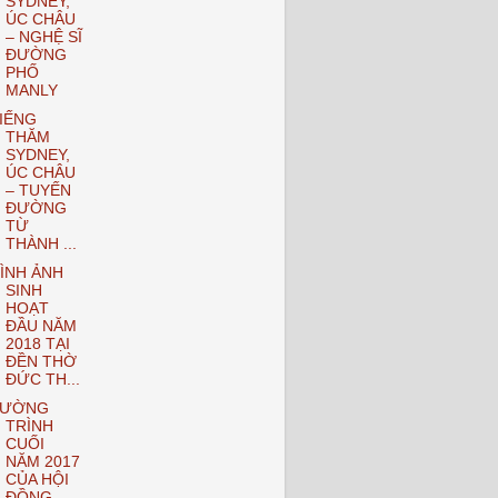
SYDNEY,
ÚC CHÂU
– NGHỆ SĨ
ĐƯỜNG
PHỐ
MANLY
IẾNG
THĂM
SYDNEY,
ÚC CHÂU
– TUYẾN
ĐƯỜNG
TỪ
THÀNH ...
ÌNH ẢNH
SINH
HOẠT
ĐẦU NĂM
2018 TẠI
ĐỀN THỜ
ĐỨC TH...
TƯỜNG
TRÌNH
CUỐI
NĂM 2017
CỦA HỘI
ĐỒNG