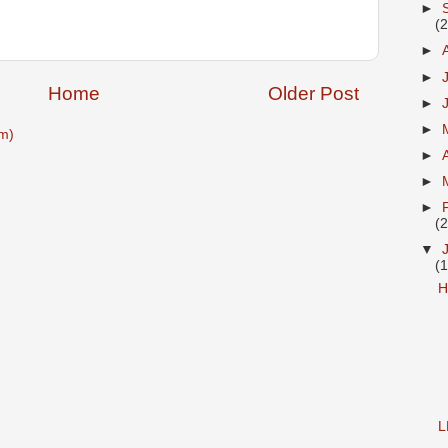
►
(
►
►
Home
Older Post
►
►
m)
►
►
►
(
▼
(
H
L