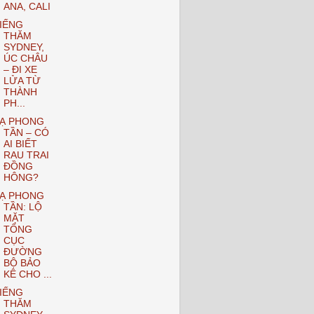
ANA, CALI
IẾNG
THĂM
SYDNEY,
ÚC CHÂU
– ĐI XE
LỬA TỪ
THÀNH
PH...
Ạ PHONG
TẦN – CÓ
AI BIẾT
RAU TRAI
ĐỒNG
HÔNG?
Ạ PHONG
TẦN: LỘ
MẶT
TỔNG
CỤC
ĐƯỜNG
BỘ BẢO
KÊ CHO ...
IẾNG
THĂM