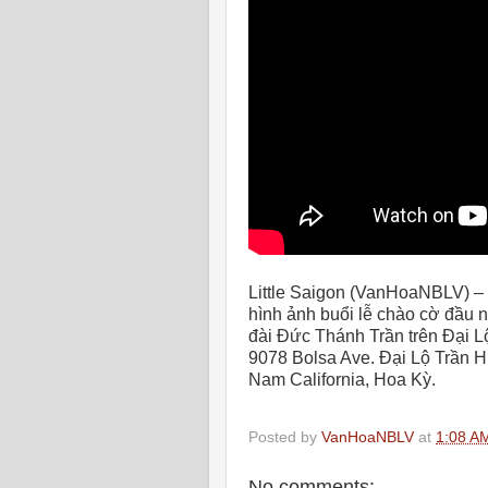
Little Saigon (VanHoaNBLV) –
hình ảnh buổi lễ chào cờ đầu
đài Đức Thánh Trần trên Đại L
9078 Bolsa Ave
. Đại Lộ Trần 
Nam California, Hoa Kỳ.
Posted by
VanHoaNBLV
at
1:08 A
No comments: