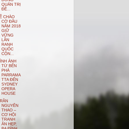
QUẢN TRỊ
ĐỀ...
Ễ CHÀO
CỜ ĐẦU
NĂM 2018
GIỮ
VỮNG
LẰN
RANH
QUỐC
CỘN...
ÌNH ẢNH
TỪ BẾN
PHÀ
PARRAMA
TTA ĐẾN
SYDNEY
OPERA
HOUSE
RẦN
NGUYÊN
THAO –
CƠ HỘI
TRANH
ĂN HẸP,
BA ĐÌNH