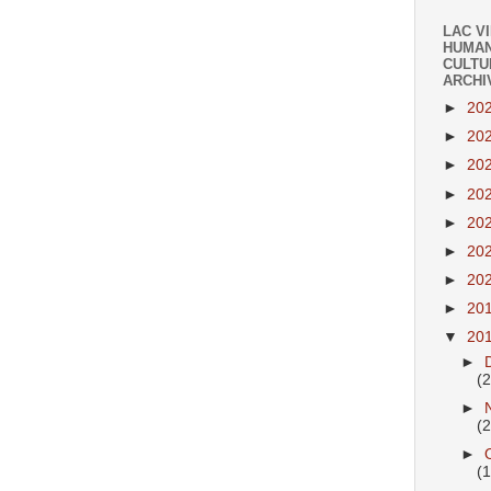
LAC V
HUMAN
CULTU
ARCHI
►
20
►
20
►
20
►
20
►
20
►
20
►
20
►
20
▼
20
►
(
►
(
►
(