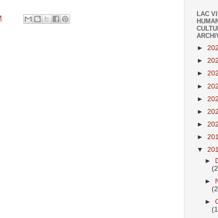
LAC V
M
HUMAN
CULTU
ARCHI
►
20
►
20
►
20
►
20
►
20
►
20
►
20
►
20
▼
20
►
(
►
(
►
(