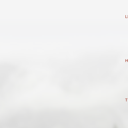
L
H
T