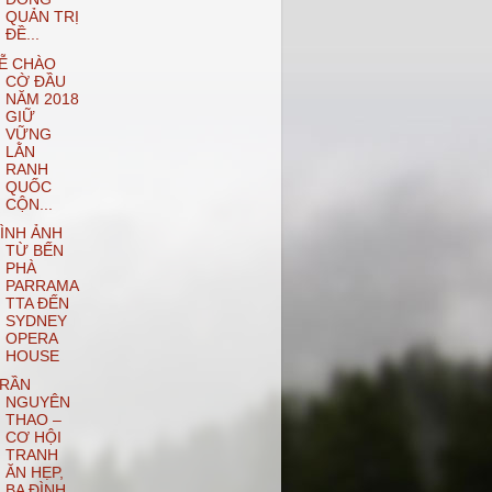
QUẢN TRỊ
ĐỀ...
Ễ CHÀO
CỜ ĐẦU
NĂM 2018
GIỮ
VỮNG
LẰN
RANH
QUỐC
CỘN...
ÌNH ẢNH
TỪ BẾN
PHÀ
PARRAMA
TTA ĐẾN
SYDNEY
OPERA
HOUSE
RẦN
NGUYÊN
THAO –
CƠ HỘI
TRANH
ĂN HẸP,
BA ĐÌNH