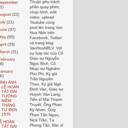
Thuận phụ trách
September
21)
phần quay phim,
chụp hình, edit
August
(22)
video, upload
July
(21)
Youtube cùng
post lên trang Van
June
(37)
Hoa Nblv trên
May
(50)
Facebook, Twitter
và trang blog
April
(29)
VanHoaNBLV. Với
March
(31)
sự hợp tác của Cố
Giáo sư Nguyễn
February
Ngọc Bích, Cố
28)
Nhạc sư Nghiêm
January
Phú Phi, Ký giả
16)
Trần Nguyên
ÌNH ẢNH
Thao, Ký giả Ngô
LỄ HOÀN
Đình Vận, Giáo sư
TẤT ĐÀI
Huỳnh Văn Lang,
TƯỞNG
Tiến sĩ Mai Thanh
NIỆM
Truyết, Ông Phan
THÁNG
TƯ ĐEN
Kỳ Nhơn, Ông
1975
Phan Tấn Ngưu,
Nick Trần, Tạ
Ễ HOÀN
Phong Tần, Bác sĩ
TẤT ĐÀI