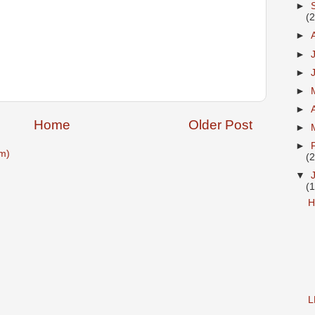
►
(
►
►
►
►
►
Home
Older Post
►
►
m)
(
▼
(
H
L