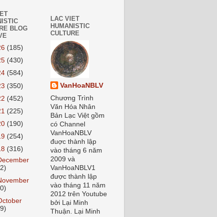
IET
LAC VIET
ISTIC
HUMANISTIC
RE BLOG
CULTURE
VE
26
(185)
25
(430)
24
(584)
VanHoaNBLV
23
(350)
Chương Trình
22
(452)
Văn Hóa Nhân
21
(225)
Bản Lạc Việt gồm
20
(190)
có Channel
VanHoaNBLV
19
(254)
đuợc thành lập
18
(316)
vào tháng 6 năm
2009 và
December
22)
VanHoaNBLV1
được thành lập
November
vào tháng 11 năm
20)
2012 trên Youtube
October
bởi Lại Minh
19)
Thuận. Lại Minh