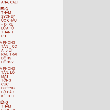
ANA, CALI
IẾNG
THĂM
SYDNEY,
ÚC CHÂU
– ĐI XE
LỬA TỪ
THÀNH
PH...
Ạ PHONG
TẦN – CÓ
AI BIẾT
RAU TRAI
ĐỒNG
HÔNG?
Ạ PHONG
TẦN: LỘ
MẶT
TỔNG
CỤC
ĐƯỜNG
BỘ BẢO
KÊ CHO ...
IẾNG
THĂM