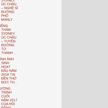
SYDNEY,
ÚC CHÂU
– NGHỆ SĨ
ĐƯỜNG
PHỐ
MANLY
IẾNG
THĂM
SYDNEY,
ÚC CHÂU
– TUYẾN
ĐƯỜNG
TỪ
THÀNH ...
ÌNH ẢNH
SINH
HOẠT
ĐẦU NĂM
2018 TẠI
ĐỀN THỜ
ĐỨC TH...
TƯỜNG
TRÌNH
CUỐI
NĂM 2017
CỦA HỘI
ĐỒNG