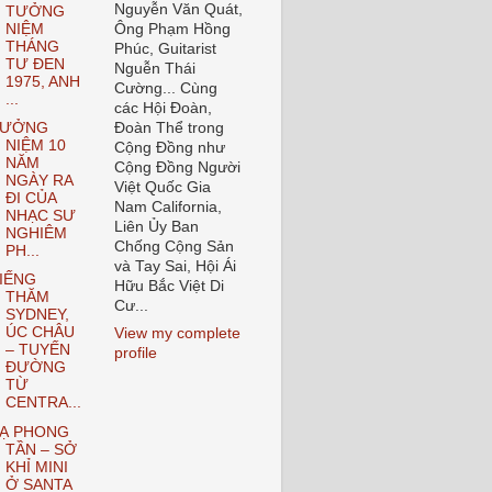
Nguyễn Văn Quát,
TƯỞNG
NIỆM
Ông Phạm Hồng
THÁNG
Phúc, Guitarist
TƯ ĐEN
Nguễn Thái
1975, ANH
Cường... Cùng
...
các Hội Đoàn,
TƯỞNG
Đoàn Thể trong
NIỆM 10
Cộng Đồng như
NĂM
Cộng Đồng Người
NGÀY RA
Việt Quốc Gia
ĐI CỦA
Nam California,
NHẠC SƯ
Liên Ủy Ban
NGHIÊM
Chống Cộng Sản
PH...
và Tay Sai, Hội Ái
IẾNG
Hữu Bắc Việt Di
THĂM
Cư...
SYDNEY,
ÚC CHÂU
View my complete
– TUYẾN
profile
ĐƯỜNG
TỪ
CENTRA...
Ạ PHONG
TẦN – SỞ
KHỈ MINI
Ở SANTA