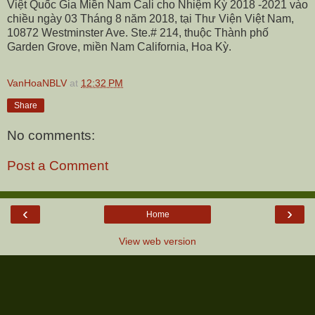
Việt Quốc Gia Miền Nam Cali cho Nhiệm Kỳ 2018 -2021 vào
chiều ngày 03 Tháng 8 năm 2018, tại Thư Viện Việt Nam,
10872 Westminster Ave. Ste.# 214, thuộc Thành phố
Garden Grove, miền Nam California, Hoa Kỳ.
VanHoaNBLV
at
12:32 PM
Share
No comments:
Post a Comment
‹
›
Home
View web version