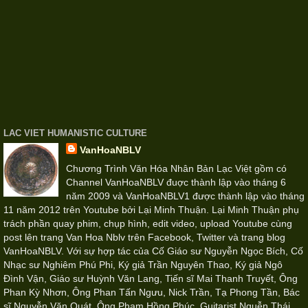
LAC VIET HUMANISTIC CULTURE
VanHoaNBLV
Chương Trình Văn Hóa Nhân Bản Lạc Việt gồm có
Channel VanHoaNBLV đuợc thành lập vào tháng 6
năm 2009 và VanHoaNBLV1 được thành lập vào tháng
11 năm 2012 trên Youtube bởi Lại Minh Thuận. Lại Minh Thuận phụ
trách phần quay phim, chụp hình, edit video, upload Youtube cùng
post lên trang Van Hoa Nblv trên Facebook, Twitter và trang blog
VanHoaNBLV. Với sự hợp tác của Cố Giáo sư Nguyễn Ngọc Bích, Cố
Nhạc sư Nghiêm Phú Phi, Ký giả Trần Nguyên Thao, Ký giả Ngô
Đình Vận, Giáo sư Huỳnh Văn Lang, Tiến sĩ Mai Thanh Truyết, Ông
Phan Kỳ Nhơn, Ông Phan Tấn Ngưu, Nick Trần, Tạ Phong Tần, Bác
sĩ Nguyễn Văn Quát, Ông Phạm Hồng Phúc, Guitarist Nguễn Thái