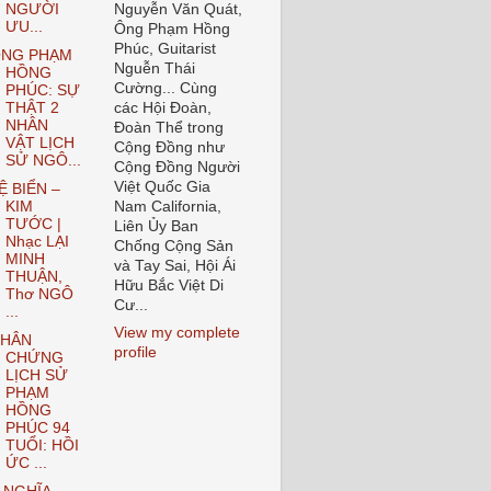
NGƯỜI
Nguyễn Văn Quát,
ƯU...
Ông Phạm Hồng
Phúc, Guitarist
NG PHẠM
Nguễn Thái
HỒNG
Cường... Cùng
PHÚC: SỰ
THẬT 2
các Hội Đoàn,
NHÂN
Đoàn Thể trong
VẬT LỊCH
Cộng Đồng như
SỬ NGÔ...
Cộng Đồng Người
Việt Quốc Gia
Ệ BIỂN –
KIM
Nam California,
TƯỚC |
Liên Ủy Ban
Nhạc LẠI
Chống Cộng Sản
MINH
và Tay Sai, Hội Ái
THUẬN,
Hữu Bắc Việt Di
Thơ NGÔ
Cư...
...
View my complete
HÂN
profile
CHỨNG
LỊCH SỬ
PHẠM
HỒNG
PHÚC 94
TUỔI: HỒI
ỨC ...