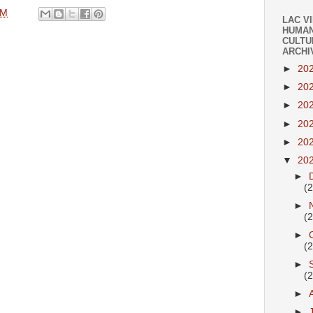
PM
LAC V
HUMAN
CULTU
ARCHI
►
20
►
20
►
20
►
20
►
20
▼
20
►
(
►
(
►
(
►
(
►
►