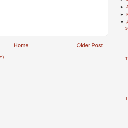
►
►
▼
3
Home
Older Post
m)