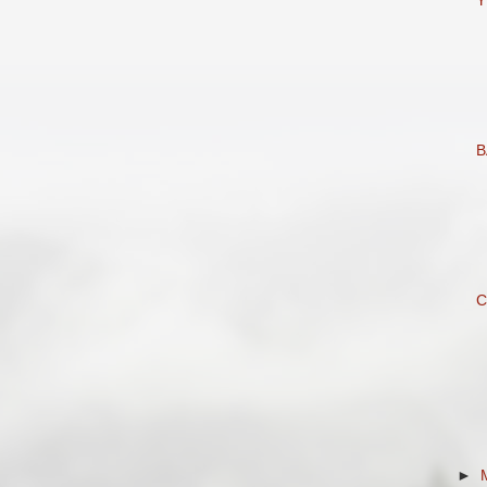
Ý
B
C
►