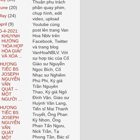
Thuận phụ trách
June
(20)
phần quay phim,
chụp hình, edit
May
(24)
video, upload
April
(9)
Youtube cùng
post lên trang Van
0-4-2021:
Hoa Nblv trên
KHUYNH
HƯỚNG
Facebook, Twitter
“HÒA HỢP
và trang blog
HÒA GIẢI”
VanHoaNBLV. Với
VÀ XÓA ...
sự hợp tác của Cố
Giáo sư Nguyễn
THƯƠNG
TIẾC BS
Ngọc Bích, Cố
JOSEPH
Nhạc sư Nghiêm
NGUYỄN
Phú Phi, Ký giả
VĂN
Trần Nguyên
QUÁT –
Thao, Ký giả Ngô
MỘT
Đình Vận, Giáo sư
NGƯỜI ...
Huỳnh Văn Lang,
THƯƠNG
Tiến sĩ Mai Thanh
TIẾC BS
Truyết, Ông Phan
JOSEPH
Kỳ Nhơn, Ông
NGUYỄN
Phan Tấn Ngưu,
VĂN
Nick Trần, Tạ
QUÁT
Phong Tần, Bác sĩ
MỘT