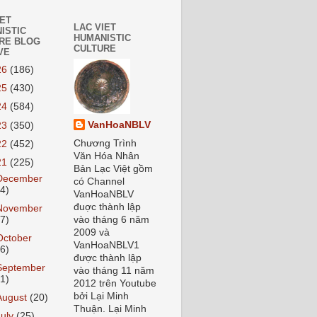
IET
LAC VIET
ISTIC
HUMANISTIC
RE BLOG
CULTURE
VE
26
(186)
25
(430)
24
(584)
VanHoaNBLV
23
(350)
Chương Trình
22
(452)
Văn Hóa Nhân
21
(225)
Bản Lạc Việt gồm
December
có Channel
24)
VanHoaNBLV
đuợc thành lập
November
27)
vào tháng 6 năm
2009 và
October
VanHoaNBLV1
26)
được thành lập
September
vào tháng 11 năm
21)
2012 trên Youtube
bởi Lại Minh
August
(20)
Thuận. Lại Minh
July
(25)