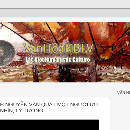
VĂN H
PH NGUYỄN VĂN QUÁT MỘT NGƯỜI ƯU
 NHÌN, LÝ TƯỞNG