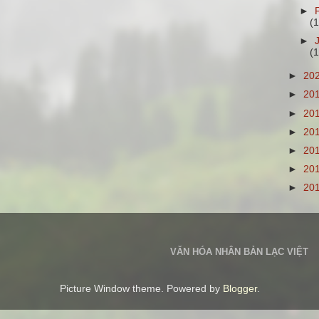
►
(
►
(1
►
20
►
20
►
20
►
20
►
20
►
20
►
20
VĂN HÓA NHÂN BẢN LẠC VIỆT
Picture Window theme. Powered by
Blogger
.