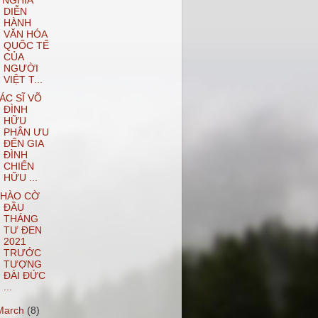
 NGHĨA
DIỄN
HÀNH
VĂN HÓA
QUỐC TẾ
CỦA
NGƯỜI
VIỆT T...
ÁC SĨ VÕ
ĐÌNH
HỮU
PHÂN ƯU
ĐẾN GIA
ĐÌNH
CHIẾN
HỮU ...
HÀO CỜ
ĐẦU
THÁNG
TƯ ĐEN
2021
TRƯỚC
TƯỢNG
ĐÀI ĐỨC
...
March
(8)