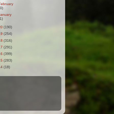
February
10)
January
1)
20
(190)
19
(254)
18
(316)
17
(291)
16
(399)
15
(283)
14
(18)