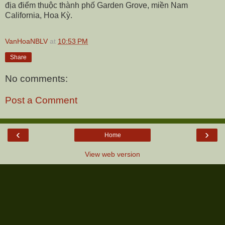
địa điểm thuộc thành phố Garden Grove, miền Nam
California, Hoa Kỳ.
VanHoaNBLV
at
10:53 PM
Share
No comments:
Post a Comment
‹
›
Home
View web version