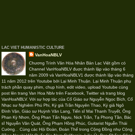
LAC VIET HUMANISTIC CULTURE
VanHoaNBLV
Chương Trình Văn Hóa Nhân Bản Lạc Việt gồm có
Channel VanHoaNBLV đuợc thành lập vào tháng 6
năm 2009 và VanHoaNBLV1 được thành lập vào tháng
11 năm 2012 trên Youtube bởi Lại Minh Thuận. Lại Minh Thuận phụ
trách phần quay phim, chụp hình, edit video, upload Youtube cùng
post lên trang Van Hoa Nblv trên Facebook, Twitter và trang blog
VanHoaNBLV. Với sự hợp tác của Cố Giáo sư Nguyễn Ngọc Bích, Cố
Nhạc sư Nghiêm Phú Phi, Ký giả Trần Nguyên Thao, Ký giả Ngô
Đình Vận, Giáo sư Huỳnh Văn Lang, Tiến sĩ Mai Thanh Truyết, Ông
Phan Kỳ Nhơn, Ông Phan Tấn Ngưu, Nick Trần, Tạ Phong Tần, Bác
sĩ Nguyễn Văn Quát, Ông Phạm Hồng Phúc, Guitarist Nguễn Thái
Cường... Cùng các Hội Đoàn, Đoàn Thể trong Cộng Đồng như Cộng