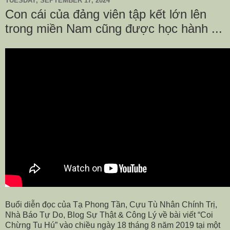
TUESDAY, SEPTEMBER 17, 2024
Con cái của đảng viên tập kết lớn lên
trong miền Nam cũng được học hành ...
Buổi diễn đọc của Tạ Phong Tần, Cựu Tù Nhân Chính Trị,
Nhà Báo Tự Do, Blog Sự Thật & Công Lý về bài viết “Coi
Chừng Tu Hú” vào chiều ngày 18 tháng 8 năm 2019 tại một