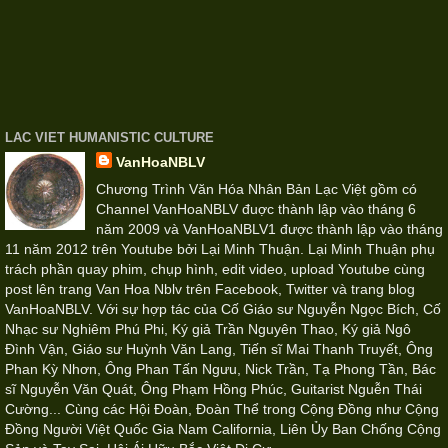
LAC VIET HUMANISTIC CULTURE
VanHoaNBLV
Chương Trình Văn Hóa Nhân Bản Lạc Việt gồm có
Channel VanHoaNBLV đuợc thành lập vào tháng 6
năm 2009 và VanHoaNBLV1 được thành lập vào tháng
11 năm 2012 trên Youtube bởi Lại Minh Thuận. Lại Minh Thuận phụ
trách phần quay phim, chụp hình, edit video, upload Youtube cùng
post lên trang Van Hoa Nblv trên Facebook, Twitter và trang blog
VanHoaNBLV. Với sự hợp tác của Cố Giáo sư Nguyễn Ngọc Bích, Cố
Nhạc sư Nghiêm Phú Phi, Ký giả Trần Nguyên Thao, Ký giả Ngô
Đình Vận, Giáo sư Huỳnh Văn Lang, Tiến sĩ Mai Thanh Truyết, Ông
Phan Kỳ Nhơn, Ông Phan Tấn Ngưu, Nick Trần, Tạ Phong Tần, Bác
sĩ Nguyễn Văn Quát, Ông Phạm Hồng Phúc, Guitarist Nguễn Thái
Cường... Cùng các Hội Đoàn, Đoàn Thể trong Cộng Đồng như Cộng
Đồng Người Việt Quốc Gia Nam California, Liên Ủy Ban Chống Cộng