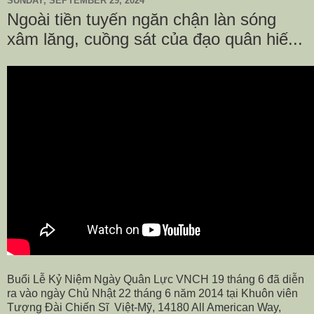
SUNDAY, SEPTEMBER 29, 2024
Ngoài tiền tuyến ngăn chận làn sóng
xâm lăng, cuồng sát của đạo quân hiế...
Buổi Lễ Kỷ Niệm Ngày Quân Lực VNCH 19 tháng 6 đã diễn
ra vào ngày Chủ Nhật 22 tháng 6 năm 2014 tại Khuôn viên
Tượng Đài Chiến Sĩ
Việt-Mỹ, 14180 All American Way,