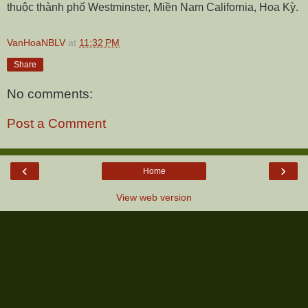
thuộc thành phố Westminster, Miền Nam California, Hoa Kỳ.
VanHoaNBLV
at
11:32 PM
Share
No comments:
Post a Comment
‹
›
Home
View web version