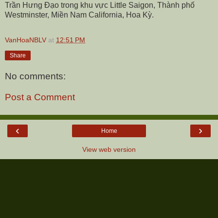
Trần Hưng Đạo trong khu vực Little Saigon, Thành phố
Westminster, Miền Nam California, Hoa Kỳ.
VanHoaNBLV
at
12:51 PM
Share
No comments:
Post a Comment
‹
›
Home
View web version