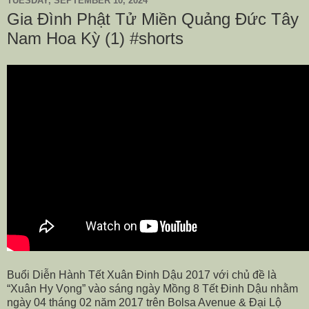
TUESDAY, SEPTEMBER 10, 2024
Gia Đình Phật Tử Miền Quảng Đức Tây
Nam Hoa Kỳ (1) #shorts
Buổi Diễn Hành Tết Xuân Đinh Dậu 2017 với chủ đề là
“Xuân Hy Vọng” vào sáng ngày Mồng 8 Tết Đinh Dậu nhằm
ngày 04 tháng 02 năm 2017 trên Bolsa Avenue & Đại Lộ