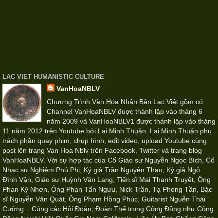
LAC VIET HUMANISTIC CULTURE
VanHoaNBLV
Chương Trình Văn Hóa Nhân Bản Lạc Việt gồm có
Channel VanHoaNBLV đuợc thành lập vào tháng 6
năm 2009 và VanHoaNBLV1 được thành lập vào tháng
11 năm 2012 trên Youtube bởi Lại Minh Thuận. Lại Minh Thuận phụ
trách phần quay phim, chụp hình, edit video, upload Youtube cùng
post lên trang Van Hoa Nblv trên Facebook, Twitter và trang blog
VanHoaNBLV. Với sự hợp tác của Cố Giáo sư Nguyễn Ngọc Bích, Cố
Nhạc sư Nghiêm Phú Phi, Ký giả Trần Nguyên Thao, Ký giả Ngô
Đình Vận, Giáo sư Huỳnh Văn Lang, Tiến sĩ Mai Thanh Truyết, Ông
Phan Kỳ Nhơn, Ông Phan Tấn Ngưu, Nick Trần, Tạ Phong Tần, Bác
sĩ Nguyễn Văn Quát, Ông Phạm Hồng Phúc, Guitarist Nguễn Thái
Cường... Cùng các Hội Đoàn, Đoàn Thể trong Cộng Đồng như Cộng