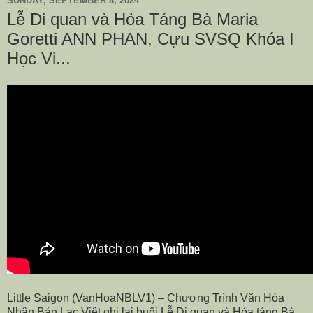
SUNDAY, SEPTEMBER 8, 2024
Lễ Di quan và Hỏa Táng Bà Maria
Goretti ANN PHAN, Cựu SVSQ Khóa I
Học Vi...
Little Saigon (VanHoaNBLV1) – Chương Trình Văn Hóa
Nhân Bản Lạc Việt ghi lại buổi Lễ Di quan và Hỏa táng Bà