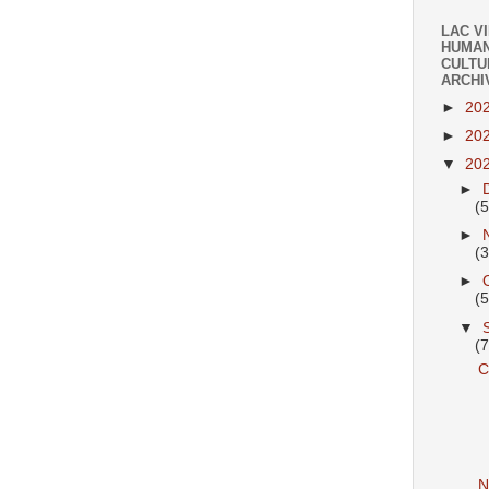
LAC V
HUMAN
CULTU
ARCHI
►
20
►
20
▼
20
►
(
►
(
►
(
▼
(
C
N