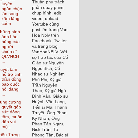
Thuận phụ trách
tuyến
phần quay phim,
ngăn chận
chụp hình, edit
làn sóng
video, upload
xâm lăng,
cuồn...
Youtube cùng
post lên trang Van
hững hình
Hoa Nblv trên
ảnh hào
Facebook, Twitter
hùng của
và trang blog
người
chiến sĩ
VanHoaNBLV. Với
QLVNCH
sự hợp tác của Cố
...
Giáo sư Nguyễn
Ngọc Bích, Cố
uyết tâm
Nhạc sư Nghiêm
hỗ trợ tinh
thần đồng
Phú Phi, Ký giả
bào quốc
Trần Nguyên
nội đang
Thao, Ký giả Ngô
...
Đình Vận, Giáo sư
Huỳnh Văn Lang,
ùng cương
quyết góp
Tiến sĩ Mai Thanh
sức đồng
Truyết, Ông Phan
tâm, muôn
Kỳ Nhơn, Ông
dân vui
Phan Tấn Ngưu,
mộ...
Nick Trần, Tạ
riệu Trưng
Phong Tần, Bác sĩ