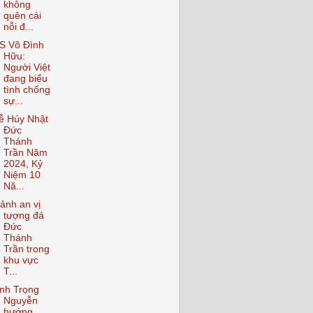
không
quên cái
nỗi đ...
S Võ Đình
Hữu:
Người Việt
đang biểu
tình chống
sự...
ễ Húy Nhật
Đức
Thánh
Trần Năm
2024, Kỷ
Niệm 10
Nă...
ảnh an vị
tượng đá
Đức
Thánh
Trần trong
khu vực
T...
nh Trọng
Nguyễn
hướng