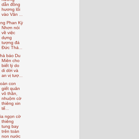
dẫn đồng
hương lối
vào Văn ...
ng Phan Kỳ
Nhơn nói
về việc
dựng
tượng đá
Đức Thá...
hà báo Du
Miên cho
biết lý do
di dời và
an vị tượ...
oàn con
giết quân
vô thần,
nhuộm cờ
thiêng xin
tế...
ìa ngọn cờ
thiêng
tung bay
trên toàn
non nước