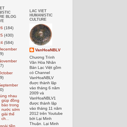
IET
LAC VIET
ISTIC
HUMANISTIC
RE BLOG
CULTURE
VE
26
(184)
25
(430)
24
(584)
December
VanHoaNBLV
59)
Chương Trình
November
Văn Hóa Nhân
37)
Bản Lạc Việt gồm
có Channel
October
59)
VanHoaNBLV
đuợc thành lập
September
vào tháng 6 năm
70)
2009 và
ùng nhau
VanHoaNBLV1
giúp đồng
được thành lập
bào trong
vào tháng 11 năm
nước sớm
2012 trên Youtube
giải thể
ch...
bởi Lại Minh
Thuận. Lại Minh
goài tiền