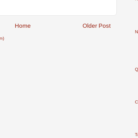
Home
Older Post
N
m)
Q
C
T