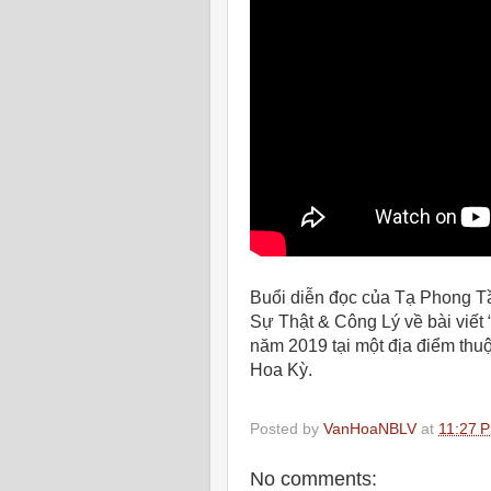
Buổi diễn đọc của Tạ Phong T
Sự Thật & Công Lý về bài viết
năm 2019 tại một địa điểm thu
Hoa Kỳ.
Posted by
VanHoaNBLV
at
11:27 
No comments: