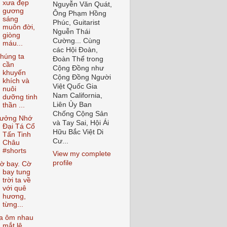
xưa đẹp
Nguyễn Văn Quát,
gương
Ông Phạm Hồng
sáng
Phúc, Guitarist
muôn đời,
Nguễn Thái
giòng
Cường... Cùng
máu...
các Hội Đoàn,
húng ta
Đoàn Thể trong
cần
Cộng Đồng như
khuyến
Cộng Đồng Người
khích và
Việt Quốc Gia
nuôi
Nam California,
dưỡng tinh
Liên Ủy Ban
thần ...
Chống Cộng Sản
ưởng Nhớ
và Tay Sai, Hội Ái
Đại Tá Cổ
Hữu Bắc Việt Di
Tấn Tinh
Cư...
Châu
#shorts
View my complete
profile
ờ bay. Cờ
bay tung
trời ta về
với quê
hương,
từng...
a ôm nhau
mắt lệ