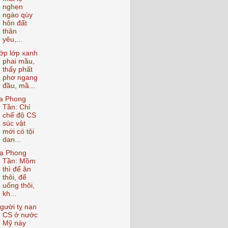
nghẹn
ngào qùy
hôn đất
thân
yêu,...
ớp lớp xanh
phai mầu,
thấy phất
phơ ngang
đầu, mầ...
a Phong
Tần: Chỉ
chế độ CS
súc vật
mới có tội
dan...
ạ Phong
Tần: Mồm
thì để ăn
thôi, để
uống thôi,
kh...
gười tỵ nạn
CS ở nước
Mỹ này