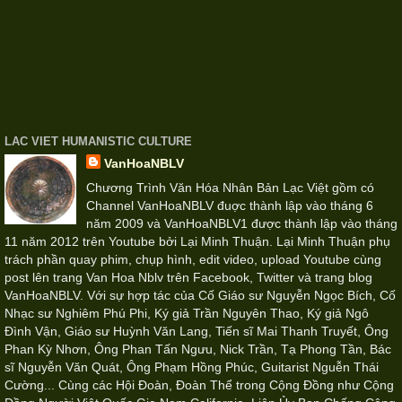
LAC VIET HUMANISTIC CULTURE
VanHoaNBLV
Chương Trình Văn Hóa Nhân Bản Lạc Việt gồm có
Channel VanHoaNBLV đuợc thành lập vào tháng 6
năm 2009 và VanHoaNBLV1 được thành lập vào tháng
11 năm 2012 trên Youtube bởi Lại Minh Thuận. Lại Minh Thuận phụ
trách phần quay phim, chụp hình, edit video, upload Youtube cùng
post lên trang Van Hoa Nblv trên Facebook, Twitter và trang blog
VanHoaNBLV. Với sự hợp tác của Cố Giáo sư Nguyễn Ngọc Bích, Cố
Nhạc sư Nghiêm Phú Phi, Ký giả Trần Nguyên Thao, Ký giả Ngô
Đình Vận, Giáo sư Huỳnh Văn Lang, Tiến sĩ Mai Thanh Truyết, Ông
Phan Kỳ Nhơn, Ông Phan Tấn Ngưu, Nick Trần, Tạ Phong Tần, Bác
sĩ Nguyễn Văn Quát, Ông Phạm Hồng Phúc, Guitarist Nguễn Thái
Cường... Cùng các Hội Đoàn, Đoàn Thể trong Cộng Đồng như Cộng