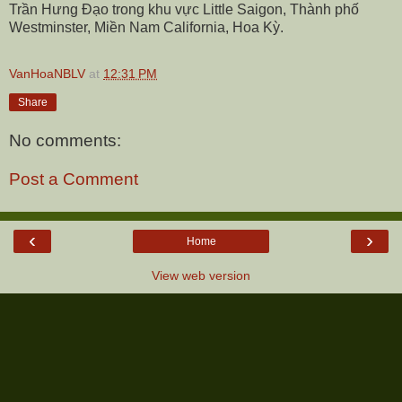
Trần Hưng Đạo trong khu vực Little Saigon, Thành phố
Westminster, Miền Nam California, Hoa Kỳ.
VanHoaNBLV
at
12:31 PM
Share
No comments:
Post a Comment
‹
›
Home
View web version