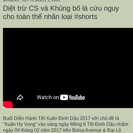
MONDAY, SEPTEMBER 9, 2024
Diệt trừ CS và Khủng bố là cứu nguy
cho toàn thể nhân loại #shorts
Buổi Diễn Hành Tết Xuân Đinh Dậu 2017 với chủ đề là
“Xuân Hy Vọng” vào sáng ngày Mồng 8 Tết Đinh Dậu nhằm
ngày 04 tháng 02 năm 2017 trên Bolsa Avenue & Đại Lộ