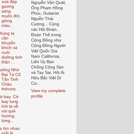
xưa đẹp
Nguyễn Văn Quát,
gương
Ông Phạm Hồng
sáng
Phúc, Guitarist
muôn đời,
Nguễn Thái
giòng
Cường... Cùng
máu...
các Hội Đoàn,
húng ta
Đoàn Thể trong
cần
Cộng Đồng như
khuyến
Cộng Đồng Người
khích và
Việt Quốc Gia
nuôi
Nam California,
dưỡng tinh
Liên Ủy Ban
thần ...
Chống Cộng Sản
ưởng Nhớ
và Tay Sai, Hội Ái
Đại Tá Cổ
Hữu Bắc Việt Di
Tấn Tinh
Cư...
Châu
#shorts
View my complete
profile
ờ bay. Cờ
bay tung
trời ta về
với quê
hương,
từng...
a ôm nhau
mắt lệ