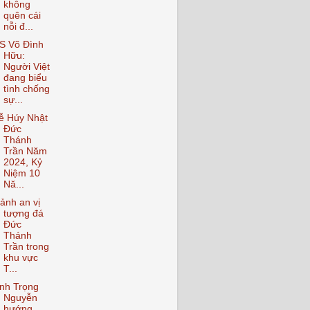
không
quên cái
nỗi đ...
S Võ Đình
Hữu:
Người Việt
đang biểu
tình chống
sự...
ễ Húy Nhật
Đức
Thánh
Trần Năm
2024, Kỷ
Niệm 10
Nă...
ảnh an vị
tượng đá
Đức
Thánh
Trần trong
khu vực
T...
nh Trọng
Nguyễn
hướng