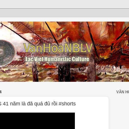
4
VĂN H
S 41 năm là đã quá đủ rồi #shorts