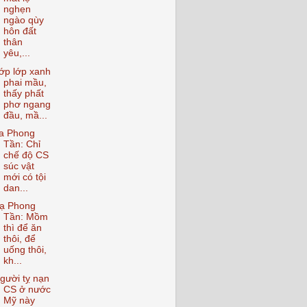
nghẹn
ngào qùy
hôn đất
thân
yêu,...
ớp lớp xanh
phai mầu,
thấy phất
phơ ngang
đầu, mầ...
a Phong
Tần: Chỉ
chế độ CS
súc vật
mới có tội
dan...
ạ Phong
Tần: Mồm
thì để ăn
thôi, để
uống thôi,
kh...
gười tỵ nạn
CS ở nước
Mỹ này