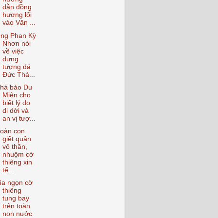
dẫn đồng
hương lối
vào Văn ...
ng Phan Kỳ
Nhơn nói
về việc
dựng
tượng đá
Đức Thá...
hà báo Du
Miên cho
biết lý do
di dời và
an vị tượ...
oàn con
giết quân
vô thần,
nhuộm cờ
thiêng xin
tế...
ìa ngọn cờ
thiêng
tung bay
trên toàn
non nước