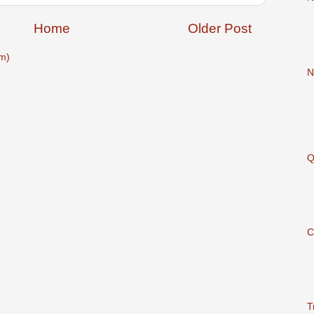
Home
Older Post
m)
N
Q
C
T