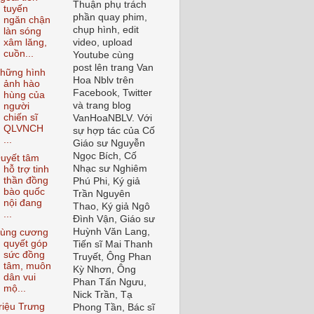
Thuận phụ trách
tuyến
phần quay phim,
ngăn chận
chụp hình, edit
làn sóng
video, upload
xâm lăng,
cuồn...
Youtube cùng
post lên trang Van
hững hình
Hoa Nblv trên
ảnh hào
Facebook, Twitter
hùng của
và trang blog
người
chiến sĩ
VanHoaNBLV. Với
QLVNCH
sự hợp tác của Cố
...
Giáo sư Nguyễn
Ngọc Bích, Cố
uyết tâm
Nhạc sư Nghiêm
hỗ trợ tinh
thần đồng
Phú Phi, Ký giả
bào quốc
Trần Nguyên
nội đang
Thao, Ký giả Ngô
...
Đình Vận, Giáo sư
Huỳnh Văn Lang,
ùng cương
quyết góp
Tiến sĩ Mai Thanh
sức đồng
Truyết, Ông Phan
tâm, muôn
Kỳ Nhơn, Ông
dân vui
Phan Tấn Ngưu,
mộ...
Nick Trần, Tạ
riệu Trưng
Phong Tần, Bác sĩ