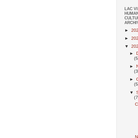
LAC V
HUMAN
CULTU
ARCHI
►
20
►
20
▼
20
►
(
►
(
►
(
▼
(
C
N