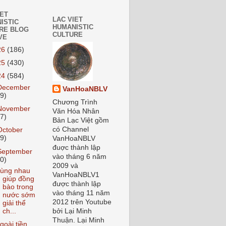
IET
LAC VIET
ISTIC
HUMANISTIC
RE BLOG
CULTURE
VE
26
(186)
25
(430)
24
(584)
December
VanHoaNBLV
59)
Chương Trình
November
Văn Hóa Nhân
37)
Bản Lạc Việt gồm
có Channel
October
59)
VanHoaNBLV
đuợc thành lập
September
vào tháng 6 năm
70)
2009 và
ùng nhau
VanHoaNBLV1
giúp đồng
được thành lập
bào trong
vào tháng 11 năm
nước sớm
2012 trên Youtube
giải thể
ch...
bởi Lại Minh
Thuận. Lại Minh
goài tiền