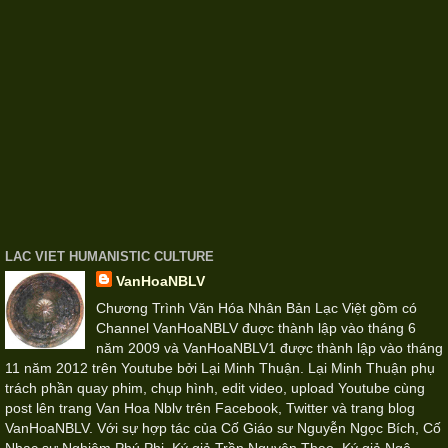
LAC VIET HUMANISTIC CULTURE
VanHoaNBLV
Chương Trình Văn Hóa Nhân Bản Lạc Việt gồm có
Channel VanHoaNBLV đuợc thành lập vào tháng 6
năm 2009 và VanHoaNBLV1 được thành lập vào tháng
11 năm 2012 trên Youtube bởi Lại Minh Thuận. Lại Minh Thuận phụ
trách phần quay phim, chụp hình, edit video, upload Youtube cùng
post lên trang Van Hoa Nblv trên Facebook, Twitter và trang blog
VanHoaNBLV. Với sự hợp tác của Cố Giáo sư Nguyễn Ngọc Bích, Cố
Nhạc sư Nghiêm Phú Phi, Ký giả Trần Nguyên Thao, Ký giả Ngô