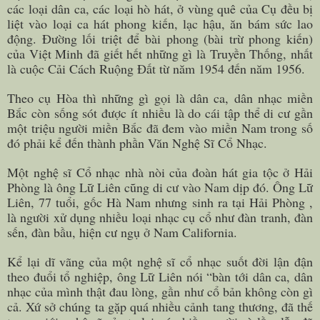
các loại dân ca, các loại hò hát, ở vùng quê của Cụ đều bị
liệt vào loại ca hát phong kiến, lạc hậu, ăn bám sức lao
động. Đường lối triệt để bài phong (bài trừ phong kiến)
của Việt Minh đã giết hết những gì là Truyền Thống, nhất
là cuộc Cải Cách Ruộng Đất từ năm 1954 đến năm 1956.
Theo cụ Hòa thì những gì gọi là dân ca, dân nhạc miền
Bắc còn sống sót được ít nhiều là do cái tập thể di cư gần
một triệu người miền Bắc đã đem vào miền Nam trong số
đó phải kể đến thành phần Văn Nghệ Sĩ Cổ Nhạc.
Một nghệ sĩ Cổ nhạc nhà nòi của đoàn hát gia tộc ở Hải
Phòng là ông Lữ Liên cũng di cư vào Nam dịp đó. Ông Lữ
Liên, 77 tuổi, gốc Hà Nam nhưng sinh ra tại Hải Phòng ,
là người xử dụng nhiều loại nhạc cụ cổ như đàn tranh, đàn
sến, đàn bầu, hiện cư ngụ ở Nam California.
Kể lại dĩ vãng của một nghệ sĩ cổ nhạc suốt đời lận đận
theo đuổi tổ nghiệp, ông Lữ Liên nói “bàn tới dân ca, dân
nhạc của mình thật đau lòng, gần như cổ bản không còn gì
cả. Xứ sở chúng ta gặp quá nhiều cảnh tang thương, đã thế