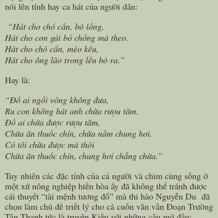
nói lên tính hay ca hát của người dân:
“Hát cho chó cắn, bò lồng,
Hát cho con gái bỏ chồng mà theo.
Hát cho chó cắn, mèo kêu,
Hát cho ông lão trong lều bò ra.”
Hay là:
“Đố ai ngồi võng không đưa,
Ru con không hát anh chừa rượu tăm.
Đố ai chừa được rượu tăm,
Chừa ăn thuốc chín, chừa nằm chung hơi.
Có tôi chừa được mà thôi
Chừa ăn thuốc chín, chung hơi chẳng chừa.”
Tuy nhiên các đặc tính của cả người và chim cùng sống ở
một xứ nông nghiệp hiền hòa ấy đã không thể tránh được
cái thuyết “tài mệnh tương đố” mà thi hào Nguyễn Du đã
chọn làm chủ đề triết lý cho cả cuốn văn vần Đoạn Trường
Tân Thanh tức là truyện Kiều với những câu mở đầu: