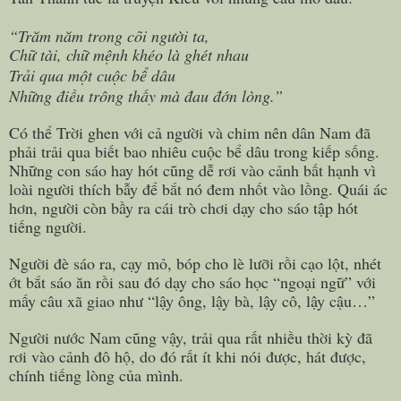
“Trăm năm trong cõi người ta,
Chữ tài, chữ mệnh khéo là ghét nhau
Trải qua một cuộc bể dâu
Những điều trông thấy mà đau đớn lòng.”
Có thể Trời ghen với cả người và chim nên dân Nam đã
phải trải qua biết bao nhiêu cuộc bể dâu trong kiếp sống.
Những con sáo hay hót cũng dễ rơi vào cảnh bất hạnh vì
loài người thích bẫy để bắt nó đem nhốt vào lồng. Quái ác
hơn, người còn bầy ra cái trò chơi dạy cho sáo tập hót
tiếng người.
Người đè sáo ra, cạy mỏ, bóp cho lè lưỡi rồi cạo lột, nhét
ớt bắt sáo ăn rồi sau đó dạy cho sáo học “ngoại ngữ” với
mấy câu xã giao như “lậy ông, lậy bà, lậy cô, lậy cậu…”
Người nước Nam cũng vậy, trải qua rất nhiều thời kỳ đã
rơi vào cảnh đô hộ, do đó rất ít khi nói được, hát được,
chính tiếng lòng của mình.