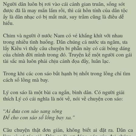
Người dân luôn bị rơi vào cái cảnh gian truân, sống sót
được đã là may mắn lắm rồi, thì cái hồn tính của dân tộc
ấy là dân nhạc có bị mất mát, suy trầm cũng là điều dễ
hiểu.
Chim và người ở nước Nam có vẻ khắng khít với nhau
trong nhiều tình huống. Dân chúng cả nước ưa ngâm, ưa
lẩy Kiều vì thấy câu chuyện bi phẫn này có cái bóng dáng
của chính đời mình trong đó. Truyện kể một người con gái
tài sắc mà luôn phải chịu cảnh đọa đầy, luân lạc.
Trong khi các con sáo bất hạnh bị nhốt trong lồng chỉ tìm
cách sổ lồng mà bay.
Lý con sáo là một bài ca ngắn, bình dân. Có người giải
thích Lý có cái nghĩa là nói về, nói về chuyện con sáo:
“
Ai đưa con sáo sang sông
Để cho con sáo sổ lồng bay xa."
Câu chuyện thật đơn giản, không biết ai đặt ra. Dân ca