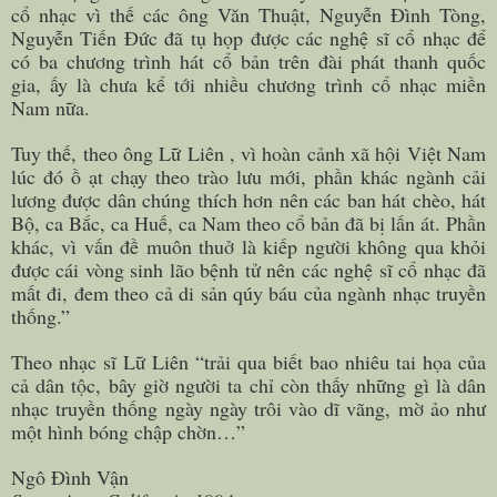
cổ nhạc vì thế các ông Văn Thuật, Nguyễn Đình Tòng,
Nguyễn Tiến Đức đã tụ họp được các nghệ sĩ cổ nhạc để
có ba chương trình hát cổ bản trên đài phát thanh quốc
gia, ấy là chưa kể tới nhiều chương trình cổ nhạc miền
Nam nữa.
Tuy thế, theo ông Lữ Liên , vì hoàn cảnh xã hội Việt Nam
lúc đó ồ ạt chạy theo trào lưu mới, phần khác ngành cải
lương được dân chúng thích hơn nên các ban hát chèo, hát
Bộ, ca Bắc, ca Huế, ca Nam theo cổ bản đã bị lấn át. Phần
khác, vì vấn đề muôn thuở là kiếp người không qua khỏi
được cái vòng sinh lão bệnh tử nên các nghệ sĩ cổ nhạc đã
mất đi, đem theo cả di sản qúy báu của ngành nhạc truyền
thống.”
Theo nhạc sĩ Lữ Liên “trải qua biết bao nhiêu tai họa của
cả dân tộc, bây giờ người ta chỉ còn thấy những gì là dân
nhạc truyền thống ngày ngày trôi vào dĩ vãng, mờ ảo như
một hình bóng chập chờn…”
Ngô Đình Vận