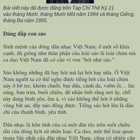
Bài viết này đã được đăng trên Tạp Chí Thế Kỷ 21
vào tháng Mười, tháng Mười Một năm 1994 và tháng Giêng,
tháng Ba năm 1995.
Dáng dấp con sáo
Sinh mệnh của dòng dân nhạc Việt Nam, ở một số khía
cạnh, đã giống như thân phận của loài sáo là loài chim mà
ca dao Việt Nam đã có câu ví von “hót như sáo.”
Sáo không những đã hay hót mà lại hót hay nữa. Ở Việt
Nam người ta có thể nghe được tiếng hót của loài chim
này ở bờ tre, khóm chuối, bụi dứa, cành đa, vườn ổi… lúc
sáng, ban trưa, buổi chiều, để nhận biết rằng nơi ấy, chỗ
này đang bình yên, êm ả, vì sáo không thể hót ở những
vùng bất an, đầy náo động được. Tiếng sáo hót lên là dấu
chỉ của thanh bình, yên tĩnh.
Dân nhạc là hồn tính của cả một dân tộc trên suốt chiều
dài của dòng lịch sử nhân loại. Ca dao, một thể loại quan
trọng bậc nhất của dân nhạc Việt Nam, cũng có nhiều câu