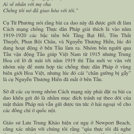
Ai về nhắn với mẹ cha
Chồng tôi nó đã giao hòa với tôi.”
Cụ Từ Phương nói rằng bài ca dao này đã được giới đi làm
Cách mạng chống Thực dân Pháp giải thích là vào năm
1919-1920 các bậc tiền bối Tăng Bạt Hổ, Tôn Thất
Thuyết, Phan Bội Châu, và Nguyễn Thượng Hiền, lúc đó
đang hoạt động ở bên Tầu làm ra. Nhóm bốn người qua
Tầu vận động Tầu giúp Việt Nam từ 1915 nhưng Trung
Hoa cứ lờ đi mãi tới năm 1919 thì Tầu mới ve vãn với
nhóm này để mưu hợp tác chống thực dân Pháp ở vùng
biên giới Hoa Việt, nhưng lúc đó cái “chân gường bị gẫy”
là cụ Nguyễn Thượng Hiền đã mất ở bên Tầu.
Sở dĩ các cụ trong nhóm Cách mạng này phải đặt ra bài ca
dao khêu gợi đó là nhằm mục đích tránh sự theo dõi của
mật thám Pháp mà vẫn gửi được tin tức ở hải ngoại về cho
các đồng chí ở quốc nội.
Giáo sư Lưu Trung Khảo hiện cư ngụ ở Newport Beach,
cũng xác nhận với chúng tôi rằng “qủa thực tôi đã nghe