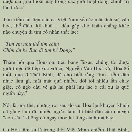
được cái giai thoại này trong các giới hoạt động chính trị
lúc trước.”
Tìm kiếm tài liệu dân ca Việt Nam về các mặt lịch sử, văn
học, thể điệu, kỹ thuật… đều gặp khó khăn chẳng khác
nào chuyện đi tìm cố nhân thất lạc:
“Tìm em như thể tìm chim
Chim ăn bể Bắc đi tìm bể Đông.”
Thăm hỏi qua Houston, tiểu bang Texas, chúng tôi được
giới thiệu để tiếp xúc với cụ Nguyễn Văn Hòa. Cụ Hòa 86
tuổi, quê ở Thái Bình, đã cho biết rằng “tìm kiếm dân
nhạc làm gì, mất mát quá nhiều, đời tôi nhiều lần chạy
giặc, có ngờ đâu về già lại phải lưu lạc ở cái xứ lạ quê
người này.”
Nói là nói thế, nhưng rồi sau đó cụ Hòa lại khuyến khích
cứ gắng làm đi, nhiều ngưòi làm thì biết đâu câu chuyện
“con sáo” không có ngày mọc lại lông cánh mà bay.
Cụ Hòa tâm sự là trong thời Việt Minh chiếm Thái Bình,