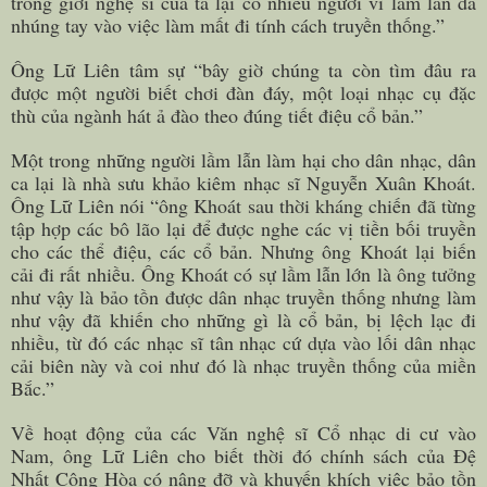
trong giới nghệ sĩ của ta lại có nhiều người vì lầm lẫn đã
nhúng tay vào việc làm mất đi tính cách truyền thống.”
Ông Lữ Liên tâm sự “bây giờ chúng ta còn tìm đâu ra
được một người biết chơi đàn đáy, một loại nhạc cụ đặc
thù của ngành hát ả đào theo đúng tiết điệu cổ bản.”
Một trong những người lầm lẫn làm hại cho dân nhạc, dân
ca lại là nhà sưu khảo kiêm nhạc sĩ Nguyễn Xuân Khoát.
Ông Lữ Liên nói “ông Khoát sau thời kháng chiến đã từng
tập hợp các bô lão lại để được nghe các vị tiền bối truyền
cho các thể điệu, các cổ bản. Nhưng ông Khoát lại biến
cải đi rất nhiều. Ông Khoát có sự lầm lẫn lớn là ông tưởng
như vậy là bảo tồn được dân nhạc truyền thống nhưng làm
như vậy đã khiến cho những gì là cổ bản, bị lệch lạc đi
nhiều, từ đó các nhạc sĩ tân nhạc cứ dựa vào lối dân nhạc
cải biên này và coi như đó là nhạc truyền thống của miền
Bắc.”
Về hoạt động của các Văn nghệ sĩ Cổ nhạc di cư vào
Nam, ông Lữ Liên cho biết thời đó chính sách của Đệ
Nhất Cộng Hòa có nâng đỡ và khuyến khích việc bảo tồn