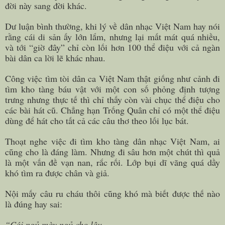
đời này sang đời khác.
Dư luận bình thường, khi lý về dân nhạc Việt Nam hay nói
rằng cái di sản ấy lớn lắm, nhưng lại mất mát quá nhiều,
và tới “giờ đây” chỉ còn lối hơn 100 thể điệu với cả ngàn
bài dân ca lời lẽ khác nhau.
Công việc tìm tòi dân ca Việt Nam thật giống như cảnh đi
tìm kho tàng báu vật với một con số phỏng định tượng
trưng nhưng thực tế thì chỉ thấy còn vài chục thể điệu cho
các bài hát cũ. Chẳng hạn Trống Quân chỉ có một thể điệu
dùng để hát cho tất cả các câu thơ theo lối lục bát.
Thoạt nghe việc đi tìm kho tàng dân nhạc Việt Nam, ai
cũng cho là đáng làm. Nhưng đi sâu hơn một chút thì quả
là một vấn đề vạn nan, rắc rối. Lớp bụi dĩ vãng quá dầy
khó tìm ra được chân và giả.
Nội mấy câu ru cháu thôi cũng khó mà biết được thế nào
là đúng hay sai:
“Cái ngủ mày ngủ cho lâu