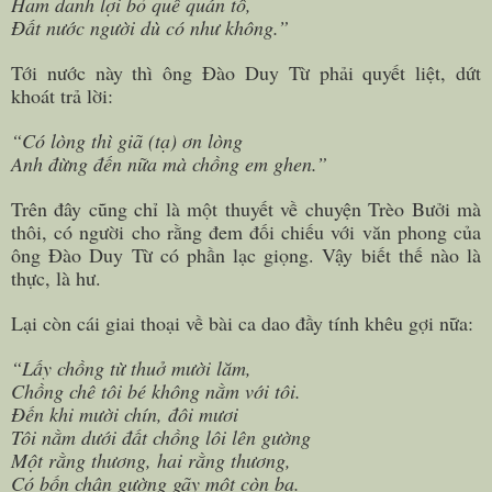
Ham danh lợi bỏ quê quán tổ,
Đất nước người dù có như không.”
Tới nước này thì ông Đào Duy Từ phải quyết liệt, dứt
khoát trả lời:
“Có lòng thì giã (tạ) ơn lòng
Anh đừng đến nữa mà chồng em ghen.”
Trên đây cũng chỉ là một thuyết về chuyện Trèo Bưởi mà
thôi, có người cho rằng đem đối chiếu với văn phong của
ông Đào Duy Từ có phần lạc giọng. Vậy biết thế nào là
thực, là hư.
Lại còn cái giai thoại về bài ca dao đầy tính khêu gợi nữa:
“Lấy chồng từ thuở mười lăm,
Chồng chê tôi bé không nằm với tôi.
Đến khi mười chín, đôi mươi
Tôi nằm dưới đất chồng lôi lên gường
Một rằng thương, hai rằng thương,
Có bốn chân gường gãy một còn ba.