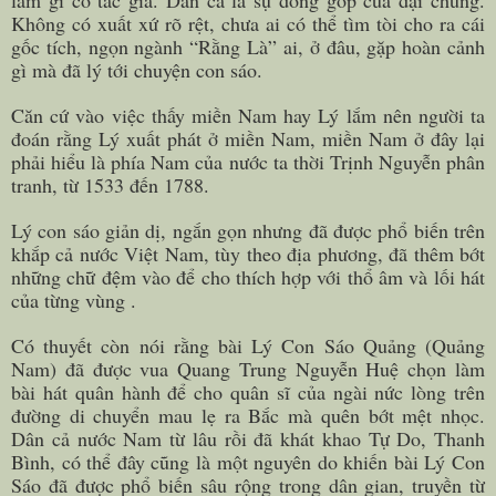
làm gì có tác giả. Dân ca là sự đóng góp của đại chúng.
Không có xuất xứ rõ rệt, chưa ai có thể tìm tòi cho ra cái
gốc tích, ngọn ngành “Rằng Là” ai, ở đâu, gặp hoàn cảnh
gì mà đã lý tới chuyện con sáo.
Căn cứ vào việc thấy miền Nam hay Lý lắm nên người ta
đoán rằng Lý xuất phát ở miền Nam, miền Nam ở đây lại
phải hiểu là phía Nam của nước ta thời Trịnh Nguyễn phân
tranh, từ 1533 đến 1788.
Lý con sáo giản dị, ngắn gọn nhưng đã được phổ biến trên
khắp cả nước Việt Nam, tùy theo địa phương, đã thêm bớt
những chữ đệm vào để cho thích hợp với thổ âm và lối hát
của từng vùng .
Có thuyết còn nói rằng bài Lý Con Sáo Quảng (Quảng
Nam) đã được vua Quang Trung Nguyễn Huệ chọn làm
bài hát quân hành để cho quân sĩ của ngài nức lòng trên
đường di chuyển mau lẹ ra Bắc mà quên bớt mệt nhọc.
Dân cả nước Nam từ lâu rồi đã khát khao Tự Do, Thanh
Bình, có thể đây cũng là một nguyên do khiến bài Lý Con
Sáo đã được phổ biến sâu rộng trong dân gian, truyền từ