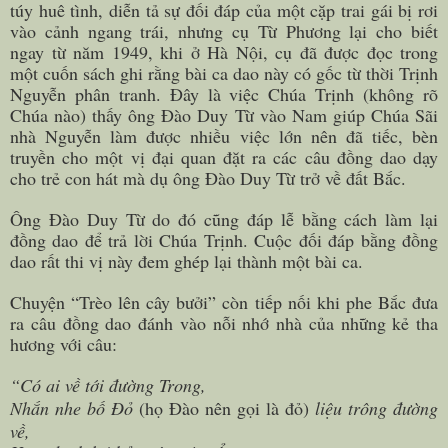
túy huê tình, diễn tả sự đối đáp của một cặp trai gái bị rơi
vào cảnh ngang trái, nhưng cụ Từ Phương lại cho biết
ngay từ năm 1949, khi ở Hà Nội, cụ đã được đọc trong
một cuốn sách ghi rằng bài ca dao này có gốc từ thời Trịnh
Nguyễn phân tranh. Đây là việc Chúa Trịnh (không rõ
Chúa nào) thấy ông Đào Duy Từ vào Nam giúp Chúa Sãi
nhà Nguyễn làm được nhiều việc lớn nên đã tiếc, bèn
truyền cho một vị đại quan đặt ra các câu đồng dao dạy
cho trẻ con hát mà dụ ông Đào Duy Từ trở về đất Bắc.
Ông Đào Duy Từ do đó cũng đáp lễ bằng cách làm lại
đồng dao để trả lời Chúa Trịnh.
Cuộc đối đáp bằng đồng
dao rất thi vị này đem ghép lại thành một bài ca.
Chuyện “Trèo lên cây bưởi” còn tiếp nối khi phe Bắc đưa
ra câu đồng dao đánh vào nỗi nhớ nhà của những kẻ tha
hương với câu:
“Có ai về tới đường Trong,
Nhắn nhe bố Đỏ
(họ Đào nên gọi là đỏ)
liệu trông đường
về,