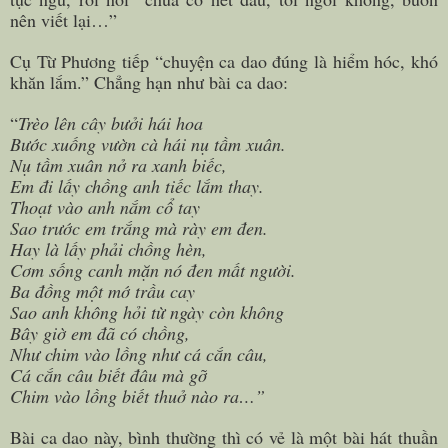
nên viết lại…”
Cụ Từ Phương tiếp “chuyện ca dao đúng là hiểm hóc, khó
khăn lắm.” Chẳng hạn như bài ca dao:
“
Trèo lên cây bưởi hái hoa
Bước xuống vườn cà hái nụ tầm xuân.
Nụ tầm xuân nở ra xanh biếc,
Em đi lấy chồng anh tiếc lắm thay.
Thoạt vào anh nắm cổ tay
Sao trước em trắng mà rày em đen.
Hay là lấy phải chồng hèn,
Cơm sống canh mặn nó đen mất người.
Ba đồng một mớ trầu cay
Sao anh không hỏi từ ngày còn không
Bây giờ em đã có chồng,
Như chim vào lồng như cá cắn câu,
Cá cắn câu biết đâu mà gỡ
Chim vào lồng biết thuở nào ra…”
Bài ca dao này, bình thường thì có vẻ là một bài hát thuần