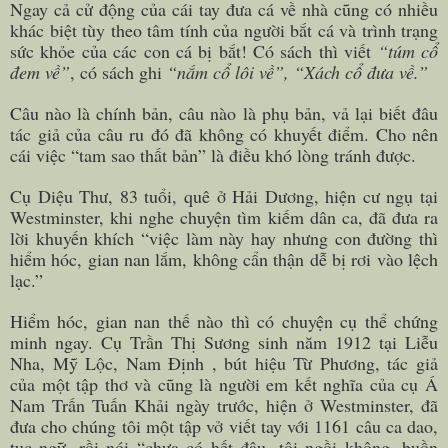
Ngay cả cử động của cái tay đưa cá về nhà cũng có nhiều
khác biệt tùy theo tâm tính của người bắt cá và trình trạng
sức khỏe của các con cá bị bắt! Có sách thì viết
“túm cổ
đem về”
, có sách ghi
“nắm cổ lôi về”, “Xách cổ đưa về.”
Câu nào là chính bản, câu nào là phụ bản, vả lại biết đâu
tác giả của câu ru đó đã không có khuyết điểm. Cho nên
cái việc “tam sao thất bản” là điều khó lòng tránh được.
Cụ Diệu Thư, 83 tuổi, quê ở Hải Dương, hiện cư ngụ tại
Westminster, khi nghe chuyện tìm kiếm dân ca, đã đưa ra
lời khuyến khích “việc làm này hay nhưng con đường thì
hiểm hóc, gian nan lắm, không cẩn thận dễ bị rơi vào lệch
lạc.”
Hiểm hóc, gian nan thế nào thì có chuyện cụ thể chứng
minh ngay. Cụ Trần Thị Sương sinh năm 1912 tại Liễu
Nha, Mỹ Lộc, Nam Định , bút hiệu Từ Phương, tác giả
của một tập thơ và cũng là người em kết nghĩa của cụ Á
Nam Trấn Tuấn Khải ngày trước, hiện ở Westminster, đã
đưa cho chúng tôi một tập vở viết tay với 1161 câu ca dao,
tục ngữ, rồi nói “chưa có hết đâu, tôi ngồi không, buồn