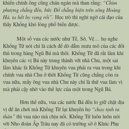
khiến chính ông cũng chán ngán mà than rằng:
“Chim
phượng chẳng đến, bức Đồ chẳng hiện trên sông Hoàng
Hà, ta hết hy vọng rồi”.
Học trò thì nghi ngờ cái đạo của
thầy Khổng khó lòng phổ biến được.
Một số vua các nước như Tề, Sở, Vệ… họ nghe
Khổng Tử nói chỉ là cách để dò dẫm mưu mô của các đối
thủ trong hàng Ngũ Bá mà thôi. Khổng Tử đã rất lầm khi
khuyên các vị Bá này trung thành với nhà Chu, một sai
lầm khác là Khổng Tử khuyên vua phải ra vua trong khi
chính vua nhà Chu ở thời Khổng Tử cũng chẳng còn ra
vua nữa, mấy ông vua nhà Chu này chỉ là thứ vua làm vì
mà phải cậy nhờ vào thế lực của một trong Ngũ Bá.
Hơn thế nữa, vua các nước Bá đều lo giữ chặt địa
vị để ăn chơi mà Khổng Tử lại khuyên họ
“chay tịnh tu
thân”
thì vua nào mà chịu nổi. Khổng Tử luôn luôn nói
với Nho đoàn Ấp Trâu nay đã có trường sở ở Khúc Phụ