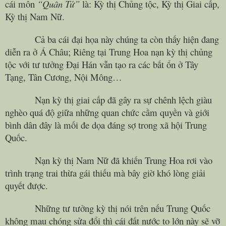
cái môn
“Quân Tử”
là: Kỳ thị Chủng tộc, Kỳ thị Giai cấp,
Kỳ thị Nam Nữ.
Cả ba cái đại họa này chúng ta còn thấy hiện đang
diễn ra ở Á Châu; Riêng tại Trung Hoa nạn kỳ thị chủng
tộc với tư tưởng Đại Hán vẫn tạo ra các bất ổn ở Tây
Tạng, Tân Cương, Nội Mông…
Nạn kỳ thị giai cấp đã gây ra sự chênh lệch giàu
nghèo quá độ giữa những quan chức cầm quyền và giới
bình dân đây là mối đe dọa đáng sợ trong xã hội Trung
Quốc.
Nạn kỳ thị Nam Nữ đã khiến Trung Hoa rơi vào
trình trạng trai thừa gái thiếu mà bây giờ khó lòng giải
quyết được.
Những tư tưởng kỳ thị nói trên nếu Trung Quốc
không mau chóng sửa đổi thì cái đất nước to lớn này sẽ vỡ