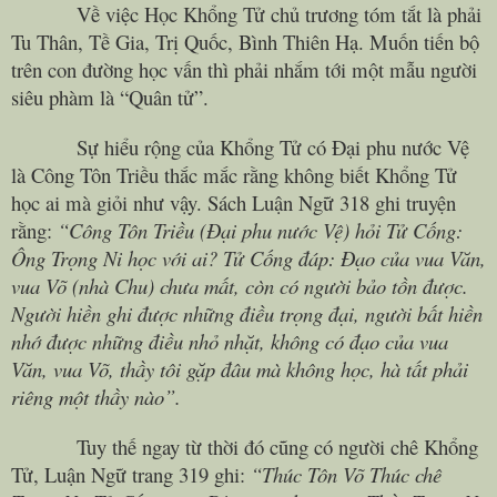
Về việc Học Khổng Tử chủ trương tóm tắt là phải
Tu Thân, Tề Gia, Trị Quốc, Bình Thiên Hạ. Muốn tiến bộ
trên con đường học vấn thì phải nhắm tới một mẫu người
siêu phàm là “Quân tử”.
Sự hiểu rộng của Khổng Tử có Đại phu nước Vệ
là Công Tôn Triều thắc mắc rằng không biết Khổng Tử
học ai mà giỏi như vậy. Sách Luận Ngữ 318 ghi truyện
rằng:
“Công Tôn Triều (Đại phu nước Vệ) hỏi Tử Cống:
Ông Trọng Ni học với ai? Tử Cống đáp: Đạo của vua Văn,
vua Võ (nhà
Chu
) chưa mất, còn có người bảo tồn được.
Người hiền ghi được những điều trọng đại, người bất hiền
nhớ được những điều nhỏ nhặt, không có đạo của vua
Văn, vua Võ, thầy tôi gặp đâu mà không học, hà tất phải
riêng một thầy nào”.
Tuy thế ngay từ thời đó cũng có người chê Khổng
Tử, Luận Ngữ trang 319 ghi:
“Thúc Tôn Võ Thúc chê