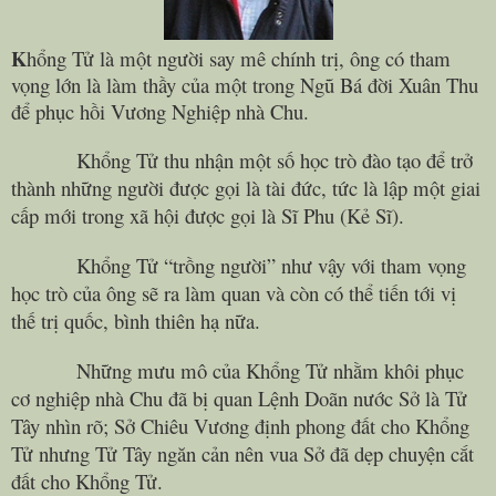
K
hổng Tử là một người say mê chính trị, ông có tham
vọng lớn là làm thầy của một trong Ngũ Bá đời Xuân Thu
để phục hồi Vương Nghiệp nhà
Chu
.
Khổng Tử thu nhận một số học trò đào tạo để trở
thành những người được gọi là tài đức, tức là lập một giai
cấp mới trong xã hội được gọi là Sĩ Phu (Kẻ Sĩ).
Khổng Tử “trồng người” như vậy với tham vọng
học trò của ông sẽ ra làm quan và còn có thể tiến tới vị
thế trị quốc, bình thiên hạ nữa.
Những mưu mô của Khổng Tử nhằm khôi phục
cơ nghiệp nhà Chu đã bị quan Lệnh Doãn nước Sở là Tử
Tây nhìn rõ; Sở Chiêu Vương định phong đất cho Khổng
Tử nhưng Tử Tây ngăn cản nên vua Sở đã dẹp chuyện cắt
đất cho Khổng Tử.