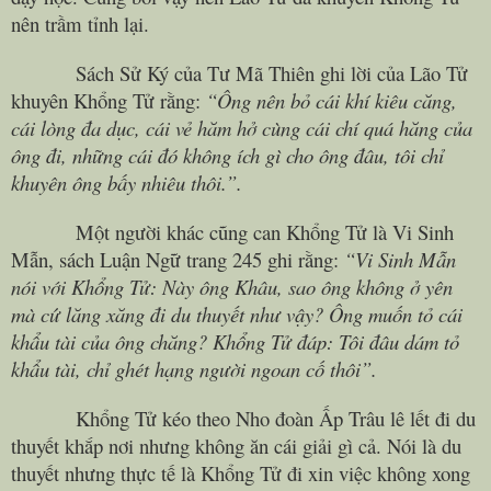
nên trầm tỉnh lại.
Sách Sử Ký của Tư Mã Thiên ghi lời của Lão Tử
khuyên Khổng Tử rằng:
“Ông nên bỏ cái khí kiêu căng,
cái lòng đa dục, cái vẻ hăm hở cùng cái chí quá hăng của
ông đi, những cái đó không ích gì cho ông đâu, tôi chỉ
khuyên ông bấy nhiêu thôi.”.
Một người khác cũng can Khổng Tử là Vi Sinh
Mẫn, sách Luận Ngữ trang 245 ghi rằng:
“Vi Sinh Mẫn
nói với Khổng Tử: Này ông Khâu, sao ông không ở yên
mà cứ lăng xăng đi du thuyết như vậy? Ông muốn tỏ cái
khẩu tài của ông chăng? Khổng Tử đáp: Tôi đâu dám tỏ
khẩu tài, chỉ ghét hạng người ngoan cố thôi”.
Khổng Tử kéo theo Nho đoàn Ấp Trâu lê lết đi du
thuyết khắp nơi nhưng không ăn cái giải gì cả. Nói là du
thuyết nhưng thực tế là Khổng Tử đi xin việc không xong