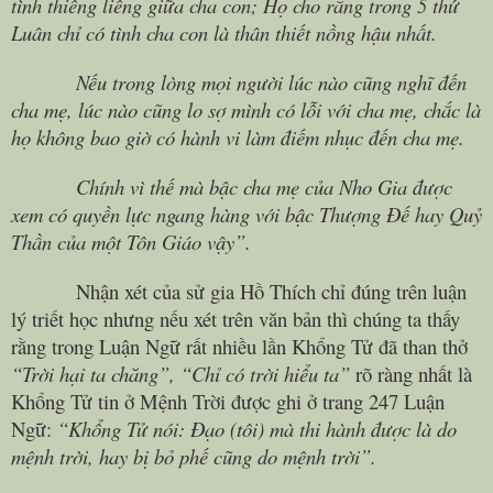
tình thiêng liêng giữa cha con; Họ cho rằng trong 5 thứ
Luân chỉ có tình cha con là thân thiết nồng hậu nhất.
Nếu trong lòng mọi người lúc nào cũng nghĩ đến
cha mẹ, lúc nào cũng lo sợ mình có lỗi với cha mẹ, chắc là
họ không bao giờ có hành vi làm điếm nhục đến cha mẹ.
Chính vì thế mà bậc cha mẹ của Nho Gia được
xem có quyền lực ngang hàng với bậc Thượng Đế hay Quỷ
Thần của một Tôn Giáo vậy”.
Nhận xét của sử gia Hồ Thích chỉ đúng trên luận
lý triết học nhưng nếu xét trên văn bản thì chúng ta thấy
rằng trong Luận Ngữ rất nhiều lần Khổng Tử đã than thở
“Trời hại ta chăng”, “Chỉ có trời hiểu ta”
rõ ràng nhất là
Khổng Tử tin ở Mệnh Trời được ghi ở trang 247 Luận
Ngữ:
“Khổng Tử nói: Đạo (tôi) mà thi hành được là do
mệnh trời, hay bị bỏ phế cũng do mệnh trời”.