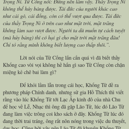
Trọng Ni. Tử Cống nói: Đừng nên làm vậy. Thầy Trọng Ni
không thể hủy báng được. Tài đức của người khác cao
như cái gò, cái đống, còn có thể vượt qua được. Tài đức
của thầy Trọng Ni ở trên cao như mặt trời, mặt trăng
không làm sao vượt được. Người ta dù muốn tự cách tuyệt
(mà hủy báng) thì có hại gì cho mặt trời mặt trăng đâu!
Chỉ tỏ rằng mình không biết lượng cao thấp thôi.”.
Lời nói của Tử Cống lấn cấn quá vì đã biết thầy
Khổng cao vòi vọi không hề hấn gì sao Tử Cống còn chặn
miệng kẻ chê bai làm gì?
Để khỏi lầm lẫn trong cái học, Khổng Tử đề ra
phương pháp Chính danh
,
nhưng sử gia Hồ Thích thì viết
rằng vào lúc Khổng Tử tới Lạc Ấp kinh đô của nhà Chu
để học về Lễ, Nhạc thì ông đã gặp Lão Tử, lúc đó Lão Tử
đang làm việc trông coi kho sách ở đây. Khổng Tử lúc đó
đang thời trai tráng, ông rất nôn nóng trong việc du thuyết,
dạy học. Cũng bởi vậy nên Lão Tử đã khuyên Khổng Tử