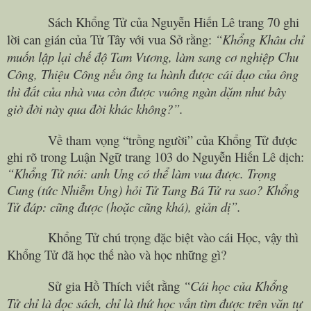
Sách Khổng Tử của Nguyễn Hiến Lê trang 70 ghi
lời can gián của Tử Tây với vua Sở rằng:
“Khổng Khâu chỉ
muốn lập lại chế độ Tam Vương, làm sang cơ nghiệp Chu
Công, Thiệu Công nếu ông ta hành được cái đạo của ông
thì đất của nhà vua còn được vuông ngàn dặm như bây
giờ đời này qua đời khác không?”.
Về tham vọng “trồng người” của Khổng Tử được
ghi rõ trong Luận Ngữ trang 103 do Nguyễn Hiến Lê dịch:
“Khổng Tử nói: anh Ung có thể làm vua được. Trọng
Cung (tức Nhiễm Ung) hỏi Tử Tang Bá Tử ra sao? Khổng
Tử đáp: cũng được (hoặc cũng khá), giản dị”.
Khổng Tử chú trọng đặc biệt vào cái Học, vậy thì
Khổng Tử đã học thế nào và học những gì?
Sử gia Hồ Thích viết rằng
“Cái học của Khổng
Tử chỉ là đọc sách, chỉ là thứ học vấn tìm được trên văn tự