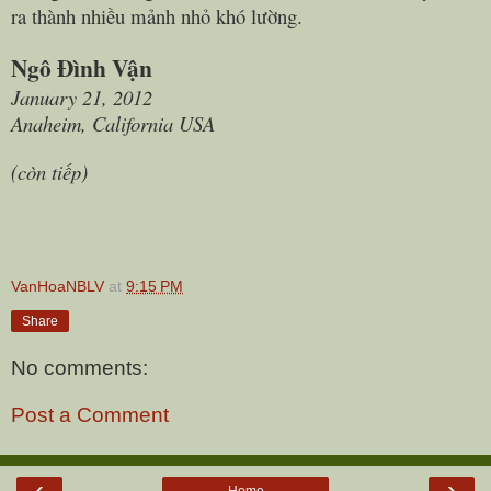
ra thành nhiều mảnh nhỏ khó lường.
Ngô Đình Vận
January 21, 2012
Anaheim
,
California
USA
(còn tiếp)
VanHoaNBLV
at
9:15 PM
Share
No comments:
Post a Comment
‹
›
Home