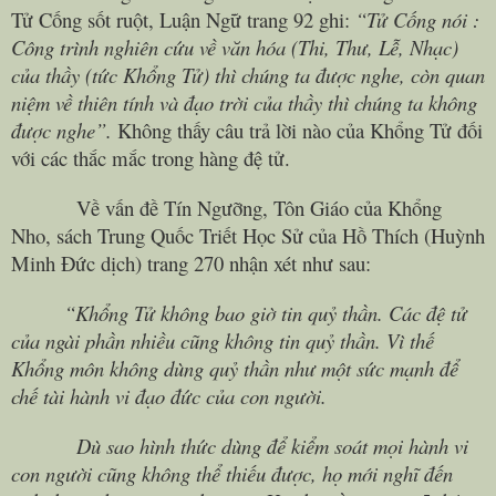
Tử Cống sốt ruột, Luận Ngữ trang 92 ghi:
“Tử Cống nói :
Công trình nghiên cứu về văn hóa (Thi, Thư, Lễ, Nhạc)
của thầy (tức Khổng Tử) thì chúng ta được nghe, còn quan
niệm về thiên tính và đạo trời của thầy thì chúng ta không
được nghe”.
Không thấy câu trả lời nào của Khổng Tử đối
với các thắc mắc trong hàng đệ tử.
Về vấn đề Tín Ngưỡng, Tôn Giáo của Khổng
Nho, sách Trung Quốc Triết Học Sử của Hồ Thích (Huỳnh
Minh Đức dịch) trang 270 nhận xét như sau:
“Khổng Tử không bao giờ tin quỷ thần. Các đệ tử
của ngài phần nhiều cũng không tin quỷ thần. Vì thế
Khổng môn không dùng quỷ thần như một sức mạnh để
chế tài hành vi đạo đức của con người.
Dù sao hình thức dùng để kiểm soát mọi hành vi
con người cũng không thể thiếu được, họ mới nghĩ đến