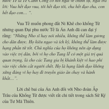
nước Tề là Tề Cảnh Công có hỏi ngài về chính sự, ngài trả
lời: Vua hết đạo vua, tôi hết đạo tôi, cha hết đạo cha, con
hết đạo con… “.
Vua Tề muốn phong đất Ni Khê cho khổng Tử
nhưng quan Đại phu nước Tề là Án Anh đã can đại ý
rằng:
“Những Nho sĩ hay nói nhiều, không thể làm gương
cho dân được. Họ kiêu ngạo và ích kỷ, không thể làm được
hạng phần tử tốt. Chủ nghĩa của họ không nên áp dụng
vào việc trị dân, bởi vì họ cho Tang lễ có một giá trị quá
quan trọng, là cho các Tang gia bị khánh kiệt vì hao phí
vào việc chôn cất người chết. Họ là hạng lãnh đạo không
xứng đáng vì họ hay đi truyền giáo ăn chay và hành
khất…”.
Lời chê bai của Án Anh đối với Nho đoàn Ấp
Trâu của Khổng Tử được viết rất chi tiết trong sách Sử Ký
của Tư Mã Thiên.