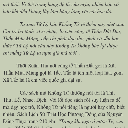
mà thôi. Vì thế trong hàng đệ tử của ngài, nhiều bậc có
hào khí đều không lấy làm bằng lòng với cái học đó.
Ta xem Tử Lộ bác Khổng Tử về điểm này như sau:
Cai trị bá tánh và sĩ nhân, lo việc cúng tế Thần Đất Đai,
Thần Mùa Màng, cần chi phải đọc thơ, phải có sẵn học
thức? Tử Lộ nói câu này Khổng Tử không bác lại được,
chỉ mắng Tử Lộ là nịnh giả mà thôi”.
Thời Xuân Thu nơi cúng tế Thần Đất gọi là Xã,
Thần Mùa Màng gọi là Tắc, Tắc là tên một loại lúa, gom
Xã Tắc lại là chỉ việc quốc gia đại sự.
Các sách mà Khổng Tử thường nói tới là Thi,
Thư, Lễ, Nhạc, Dịch. Với lối đọc sách rồi suy luận ra để
mà dạy học trò, Khổng Tử nổi tiếng là người hay chữ, biết
nhiều. Sách Lịch Sử Triết Học Phương Đông của Nguyễn
Đăng Thục trang 210 ghi:
“Trong khi ngài ở nước Tề, vua