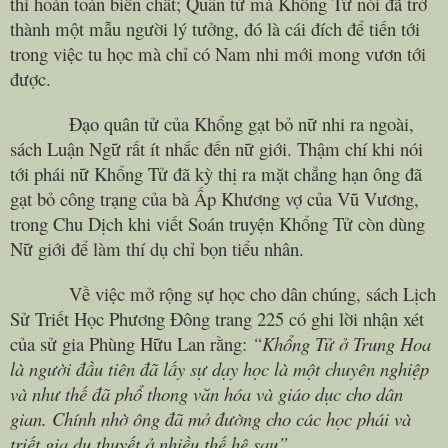
thì hoàn toàn biến chất; Quân tử mà Khổng Tử nói đã trở
thành một mẫu người lý tưởng, đó là cái đích để tiến tới
trong việc tu học mà chỉ có Nam nhi mới mong vươn tới
được.
Đạo quân tử của Khổng gạt bỏ nữ nhi ra ngoài,
sách Luận Ngữ rất ít nhắc đến nữ giới. Thậm chí khi nói
tới phái nữ Khổng Tử đã kỳ thị ra mặt chẳng hạn ông đã
gạt bỏ công trạng của bà Ấp Khương vợ của Vũ Vương,
trong Chu Dịch khi viết Soán truyện Khổng Tử còn dùng
Nữ giới để làm thí dụ chỉ bọn tiểu nhân.
Về việc mở rộng sự học cho dân chúng, sách Lịch
Sử Triết Học Phương Đông trang 225 có ghi lời nhận xét
của sử gia Phùng Hữu Lan rằng:
“Khổng Tử ở Trung Hoa
là người đầu tiên đã lấy sự dạy học là một chuyên nghiệp
và như thế đã phổ thong văn hóa và giáo dục cho dân
gian. Chính nhờ ông đã mở đường cho các học phái và
triết gia du thuyết ở nhiều thế hệ sau”.