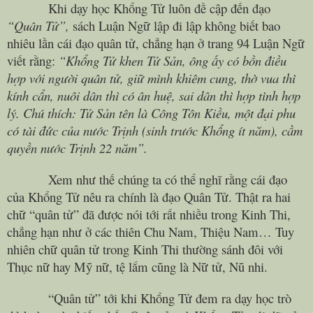
Khi dạy học Khổng Tử luôn đề cập đến đạo
“Quân Tử”,
sách Luận Ngữ lập đi lập không biết bao
nhiêu lần cái đạo quân tử, chẳng hạn ở trang 94 Luận Ngữ
viết rằng:
“Khổng Tử khen Tử Sản, ông ấy có bồn điều
hợp với người quân tử, giữ mình khiêm cung, thờ vua thì
kính cẩn, nuôi dân thì có ân huệ, sai dân thì hợp tình hợp
lý. Chú thích: Tử Sản tên là Công Tôn Kiều, một đại phu
có tài đức của nước Trịnh (sinh trước Khổng ít năm), cầm
quyền nước Trịnh 22 năm”.
Xem như thế chúng ta có thể nghĩ rằng cái đạo
của Khổng Tử nêu ra chính là đạo Quân Tử. Thật ra hai
chữ “quân tử” đã được nói tới rất nhiều trong Kinh Thi,
chẳng hạn như ở các thiên Chu Nam, Thiệu Nam… Tuy
nhiên chữ quân tử trong Kinh Thi thường sánh đôi với
Thục nữ hay Mỹ nữ, tệ lắm cũng là Nữ tử, Nũ nhi.
“Quân tử” tới khi Khổng Tử đem ra dạy học trò