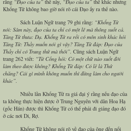
rằng
“Đạo của ta”
thế này,
“Đạo của ta”
thế khác nhưng
Khổng Tử không bao giờ nói rõ cái Đạo ấy ra thế nào.
Sách Luận Ngữ trang 79 ghi rằng:
“Khổng Tử
nói: Sâm này, đạo của ta chỉ có một lẽ mà thông suốt cả.
Tăng Tử thưa: Dạ. Khổng Tử ra rồi có môn sinh khác hỏi
Tăng Tử: Thầy muốn nói gì vậy? Tăng Tử đáp: Đạo của
Thầy chỉ có Trung thứ mà thôi”.
Cũng sách Luận Ngữ
trang 262 viết:
“Tử Cống hỏi: Có một chữ nào suốt đời
làm theo được không? Khổng Tử đáp: Có lẽ là Thứ
chăng? Cái gì mình không muốn thì đừng làm cho người
khác”.
Nhiều lần Khổng Tử ra giá đại ý rằng nếu đạo của
ta không thực hiện được ở Trung Nguyên với dân Hoa Hạ
(gốc Hán) được thì Khổng Tử có thể phải đi giảng đạo đó
ở các nơi Di, Rợ.
Khổng Tử không nói rõ về đạo của ông đến nổi