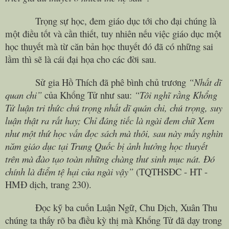
Trọng sự học, đem giáo dục tới cho đại chúng là
một điều tốt và cần thiết, tuy nhiên nếu việc giáo dục một
học thuyết mà từ căn bản học thuyết đó đã có những sai
lầm thì sẽ là cái đại họa cho các đời sau.
Sử gia Hồ Thích đã phê bình chủ trương
“Nhất dĩ
quan chi”
của Khổng Tử như sau:
“Tôi nghĩ rằng Khổng
Tử luận tri thức chú trọng nhất dĩ quán chi, chú trọng, suy
luận thật ra rất hay; Chỉ đáng tiếc là ngài đem chữ Xem
như một thứ học vấn đọc sách mà thôi, sau này mấy nghìn
năm giáo dục tại Trung Quốc bị ảnh hưởng học thuyết
trên mà đào tạo toàn những chàng thư sinh mục nát. Đó
chính là điểm tệ hại của ngài vậy”
(TQTHSĐC - HT -
HMĐ dịch, trang 230).
Đọc kỹ ba cuốn Luận Ngữ, Chu Dịch, Xuân Thu
chúng ta thấy rõ ba đìều kỳ thị mà Khổng Tử đã dạy trong