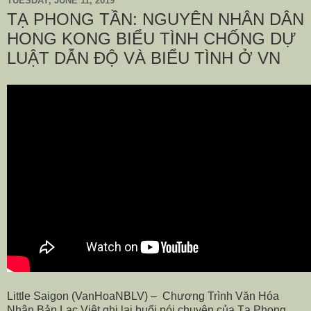
TUESDAY, JUNE 11, 2019
TẠ PHONG TẦN: NGUYÊN NHÂN DÂN
HONG KONG BIỂU TÌNH CHỐNG DỰ
LUẬT DẪN ĐỘ VÀ BIỂU TÌNH Ở VN
Little Saigon (VanHoaNBLV) – Chương Trình Văn Hóa
Nhân Bản Lạc Việt ghi lại buổi nói chuyện của Tạ Phong